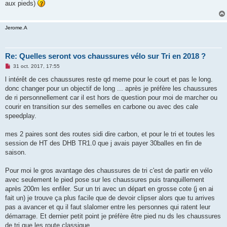
aux pieds)
a
g
e
n
Jerome.A
o
n
l
u
Re: Quelles seront vos chaussures vélo sur Tri en 2018 ?
M
31 oct. 2017, 17:55
e
s
l intérêt de ces chaussures reste qd meme pour le court et pas le long.
s
donc changer pour un objectif de long ... après je préfère les chaussures
a
g
de ri personnellement car il est hors de question pour moi de marcher ou
e
courir en transition sur des semelles en carbone ou avec des cale
n
o
speedplay.
n
l
u
mes 2 paires sont des routes sidi dire carbon, et pour le tri et toutes les
session de HT des DHB TR1.0 que j avais payer 30balles en fin de
saison.
Pour moi le gros avantage des chaussures de tri c'est de partir en vélo
avec seulement le pied pose sur les chaussures puis tranquillement
après 200m les enfiler. Sur un tri avec un départ en grosse cote (j en ai
fait un) je trouve ça plus facile que de devoir clipser alors que tu arrives
pas a avancer et qu il faut slalomer entre les personnes qui ratent leur
démarrage. Et dernier petit point je préfère être pied nu ds les chaussures
de tri que les route classique.