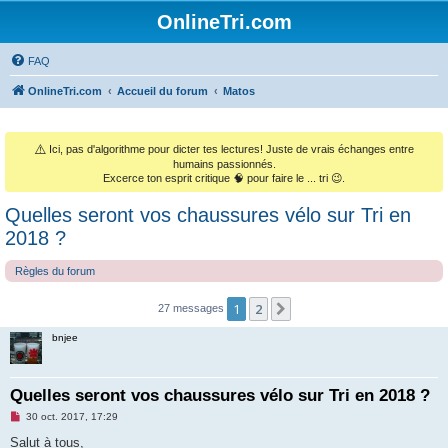
OnlineTri.com
FAQ
OnlineTri.com
Accueil du forum
Matos
⚠️
Ici, pas d'algorithme pour dicter tes lectures! Juste de vrais échanges entre
humains passionnés.
Excerce ton esprit critique 🧠 pour faire le ... tri 😉.
Quelles seront vos chaussures vélo sur Tri en
2018 ?
Règles du forum
1
2
Suivant
27 messages
bnjee
Quelles seront vos chaussures vélo sur Tri en 2018 ?
M
30 oct. 2017, 17:29
e
s
Salut à tous,