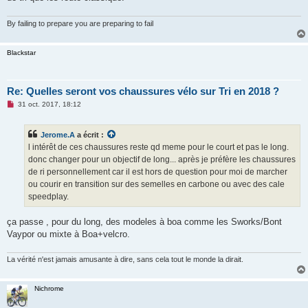
By failing to prepare you are preparing to fail
Blackstar
Re: Quelles seront vos chaussures vélo sur Tri en 2018 ?
M
31 oct. 2017, 18:12
e
s
s
Jerome.A
a écrit :
a
g
l intérêt de ces chaussures reste qd meme pour le court et pas le long.
e
donc changer pour un objectif de long... après je préfère les chaussures
n
o
de ri personnellement car il est hors de question pour moi de marcher
n
ou courir en transition sur des semelles en carbone ou avec des cale
l
u
speedplay.
ça passe , pour du long, des modeles à boa comme les Sworks/Bont
Vaypor ou mixte à Boa+velcro.
La vérité n'est jamais amusante à dire, sans cela tout le monde la dirait.
Nichrome