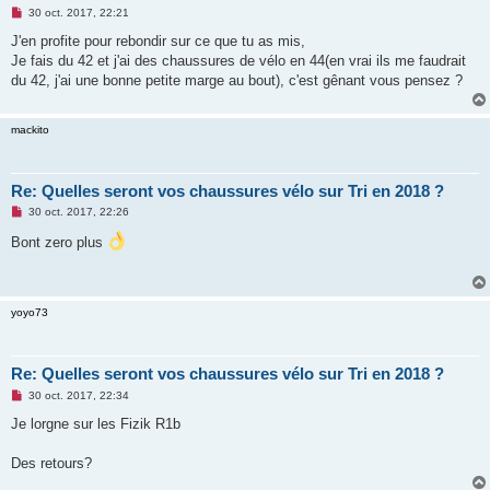
M
30 oct. 2017, 22:21
e
s
J'en profite pour rebondir sur ce que tu as mis,
s
Je fais du 42 et j'ai des chaussures de vélo en 44(en vrai ils me faudrait
a
g
du 42, j'ai une bonne petite marge au bout), c'est gênant vous pensez ?
e
n
o
mackito
n
l
u
Re: Quelles seront vos chaussures vélo sur Tri en 2018 ?
M
30 oct. 2017, 22:26
e
s
Bont zero plus
s
a
g
e
n
yoyo73
o
n
l
u
Re: Quelles seront vos chaussures vélo sur Tri en 2018 ?
M
30 oct. 2017, 22:34
e
s
Je lorgne sur les Fizik R1b
s
a
g
Des retours?
e
n