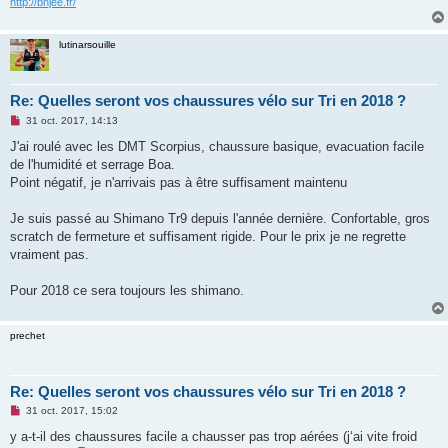
http://bnjee.fr/
lutinarsouille
Re: Quelles seront vos chaussures vélo sur Tri en 2018 ?
M
31 oct. 2017, 14:13
e
s
J'ai roulé avec les DMT Scorpius, chaussure basique, evacuation facile
s
de l'humidité et serrage Boa.
a
g
Point négatif, je n'arrivais pas à être suffisament maintenu
e
n
o
Je suis passé au Shimano Tr9 depuis l'année dernière. Confortable, gros
n
scratch de fermeture et suffisament rigide. Pour le prix je ne regrette
l
u
vraiment pas.
Pour 2018 ce sera toujours les shimano.
prechet
Re: Quelles seront vos chaussures vélo sur Tri en 2018 ?
M
31 oct. 2017, 15:02
e
s
y a-t-il des chaussures facile a chausser pas trop aérées (j‘ai vite froid
s