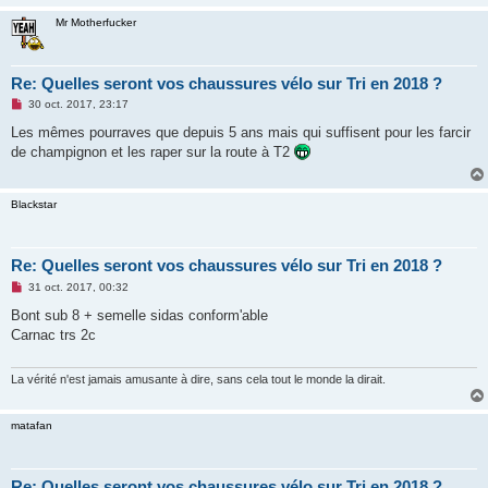
o
n
Mr Motherfucker
l
u
Re: Quelles seront vos chaussures vélo sur Tri en 2018 ?
M
30 oct. 2017, 23:17
e
s
Les mêmes pourraves que depuis 5 ans mais qui suffisent pour les farcir
s
de champignon et les raper sur la route à T2
a
g
e
n
Blackstar
o
n
l
u
Re: Quelles seront vos chaussures vélo sur Tri en 2018 ?
M
31 oct. 2017, 00:32
e
s
Bont sub 8 + semelle sidas conform'able
s
Carnac trs 2c
a
g
e
n
La vérité n'est jamais amusante à dire, sans cela tout le monde la dirait.
o
n
l
matafan
u
Re: Quelles seront vos chaussures vélo sur Tri en 2018 ?