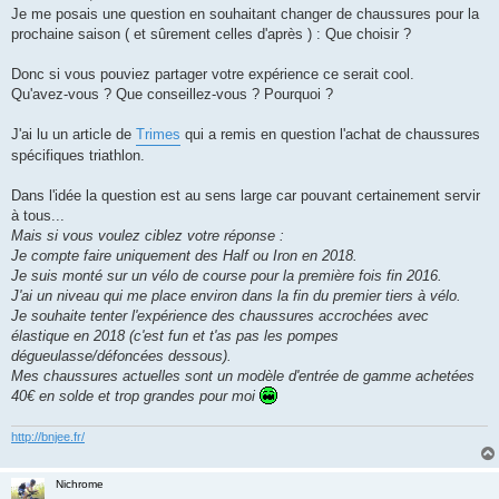
s
Je me posais une question en souhaitant changer de chaussures pour la
a
g
prochaine saison ( et sûrement celles d'après ) : Que choisir ?
e
n
o
Donc si vous pouviez partager votre expérience ce serait cool.
n
Qu'avez-vous ? Que conseillez-vous ? Pourquoi ?
l
u
J'ai lu un article de
Trimes
qui a remis en question l'achat de chaussures
spécifiques triathlon.
Dans l'idée la question est au sens large car pouvant certainement servir
à tous...
Mais si vous voulez ciblez votre réponse :
Je compte faire uniquement des Half ou Iron en 2018.
Je suis monté sur un vélo de course pour la première fois fin 2016.
J'ai un niveau qui me place environ dans la fin du premier tiers à vélo.
Je souhaite tenter l'expérience des chaussures accrochées avec
élastique en 2018 (c'est fun et t'as pas les pompes
dégueulasse/défoncées dessous).
Mes chaussures actuelles sont un modèle d'entrée de gamme achetées
40€ en solde et trop grandes pour moi
http://bnjee.fr/
Nichrome