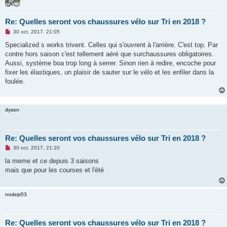
Re: Quelles seront vos chaussures vélo sur Tri en 2018 ?
M
30 oct. 2017, 21:05
e
s
Specialized s works trivent. Celles qui s'ouvrent à l'arrière. C'est top. Par
s
contre hors saison c'est tellement aéré que surchaussures obligatoires.
a
g
Aussi, système boa trop long à serrer. Sinon rien à redire, encoche pour
e
fixer les élastiques, un plaisir de sauter sur le vélo et les enfiler dans la
n
o
foulée.
n
l
u
dyson
Re: Quelles seront vos chaussures vélo sur Tri en 2018 ?
M
30 oct. 2017, 21:20
e
s
la meme et ce depuis 3 saisons
s
mais que pour les courses et l'été
a
g
e
n
nodejs53
o
n
l
u
Re: Quelles seront vos chaussures vélo sur Tri en 2018 ?