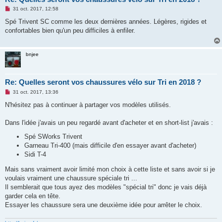
M
31 oct. 2017, 12:58
e
s
Spé Trivent SC comme les deux dernières années. Légères, rigides et
s
confortables bien qu'un peu difficiles à enfiler.
a
g
e
n
bnjee
o
n
l
u
Re: Quelles seront vos chaussures vélo sur Tri en 2018 ?
M
31 oct. 2017, 13:36
e
s
N'hésitez pas à continuer à partager vos modèles utilisés.
s
a
g
Dans l'idée j'avais un peu regardé avant d'acheter et en short-list j'avais :
e
n
Spé SWorks Trivent
o
Garneau Tri-400 (mais difficile d'en essayer avant d'acheter)
n
l
Sidi T-4
u
Mais sans vraiment avoir limité mon choix à cette liste et sans avoir si je
voulais vraiment une chaussure spéciale tri ...
Il semblerait que tous ayez des modèles "spécial tri" donc je vais déjà
garder cela en tête.
Essayer les chaussure sera une deuxième idée pour arrêter le choix.