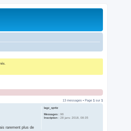
nés.
13 messages • Page
1
sur
1
lagz_spritz
Messages :
96
Inscription :
28 janv. 2018, 08:35
lais rarement plus de