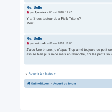
n
o
Re: Selle
n
l
M
par
flyannick
»
08 mai 2018, 17:42
u
e
s
Y a t'il des testeur de a Fizik Tritone?
s
Merci
a
g
e
n
o
Re: Selle
n
l
M
par
noir zedir
»
08 mai 2018, 18:08
u
e
s
J’aieu Une tritone, je n’aipas Trop aimé toujours ce petit
s
assise bien plus raide mais en revanche, fini les petits souc
a
g
e
n
o
n
l
Revenir à « Matos »
u
OnlineTri.com
Accueil du forum