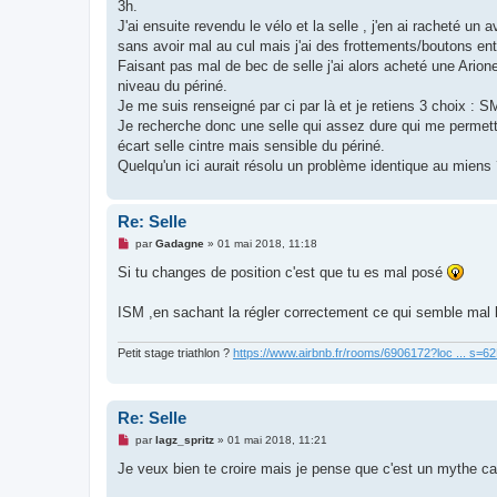
g
3h.
e
J'ai ensuite revendu le vélo et la selle , j'en ai racheté un 
n
o
sans avoir mal au cul mais j'ai des frottements/boutons entr
n
Faisant pas mal de bec de selle j'ai alors acheté une Arion
l
u
niveau du périné.
Je me suis renseigné par ci par là et je retiens 3 choix : S
Je recherche donc une selle qui assez dure qui me permett
écart selle cintre mais sensible du périné.
Quelqu'un ici aurait résolu un problème identique au miens
Re: Selle
M
par
Gadagne
»
01 mai 2018, 11:18
e
s
Si tu changes de position c'est que tu es mal posé
s
a
g
ISM ,en sachant la régler correctement ce qui semble mal 
e
n
o
Petit stage triathlon ?
https://www.airbnb.fr/rooms/6906172?loc ... s=
n
l
u
Re: Selle
M
par
lagz_spritz
»
01 mai 2018, 11:21
e
s
Je veux bien te croire mais je pense que c'est un mythe car 
s
a