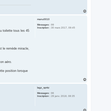
H
a
u
manu0010
t
Messages :
99
Inscription :
30 mars 2017, 09:45
 toilette tous les 45
st le remède miracle,
ion aéro.
tte position lorsque
.
H
a
u
lagz_spritz
t
Messages :
96
Inscription :
28 janv. 2018, 08:35
H