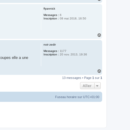
a
u
flyannick
t
Messages :
6
Inscription :
08 mai 2018, 16:50
H
a
u
noir zedir
t
Messages :
1177
Inscription :
20 nov. 2013, 19:36
toupes elle a une
H
a
13 messages • Page
1
sur
1
u
t
Aller
Fuseau horaire sur
UTC+01:00