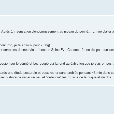
.. Après 1h, sensation d'endormissement au niveau du périné... E nvie d'aller au
pour info, je fais 1m82 pour 75 kg).
ant certaines donnée via la fonction Spine Evo Concept. Je ne dis pas que c'e
ession sur le périné et bec coupé qui la rend agréable lorsque je suis en posit
lo après une étude posturale et peux rester sans problèe pendant 45 min dans ce
ser histoire de varier un peu et "détendre" les muscle de la nuque et du dos..