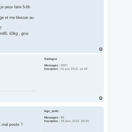
 je peux faire 5-6h
rge et me blesser au
?
1m85, 63kg , gros
H
a
u
Gadagne
t
Messages :
5697
Inscription :
02 juin 2015, 14:28
H
a
u
t
lagz_spritz
Messages :
96
Inscription :
28 janv. 2018, 08:35
ls mal posés ?