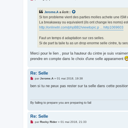
e
s
s
Jerome.A
a écrit :
a
g
Si ton probleme vient des parties molles achete une ISM 
e
La breakaway ou equivalent (ils ont change les noms) est g
n
o
http://onlinetri.com/phpBB2/viewtopic.p ... h#p1069603
n
l
u
Faut un temps d adaptation sur ces selles.
Si de part ta taile tu as un drop enorme selle cintre, tu s
Merci pour le lien , pour la hauteur du cintre je suis vrai
prendre en compte dans le choix d'une selle apparament
Re: Selle
M
par
Jerome.A
»
01 mai 2018, 19:38
e
s
ben si tu ne peux pas rester sur ta selle dans cette positio
s
a
g
e
n
By failing to prepare you are preparing to fail
o
n
l
Re: Selle
u
M
par
Rocky Rider
»
01 mai 2018, 21:33
e