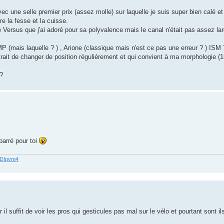
avec une selle premier prix (assez molle) sur laquelle je suis super bien calé et
e la fesse et la cuisse.
e Versus que j'ai adoré pour sa polyvalence mais le canal n'était pas assez la
MP (mais laquelle ? ) , Arione (classique mais n'est ce pas une erreur ? ) ISM 
rait de changer de position réguliérement et qui convient à ma morphologie (
 ?
barré pour toi
62DIpvm4
il suffit de voir les pros qui gesticules pas mal sur le vélo et pourtant sont i