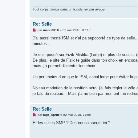
n
l
u
Tout corps plongé dans un liquide finit par avouer.
Re: Selle
M
par
manu0010
»
02 mai 2018, 07:10
e
s
J'ai aussi tresté ISM et n'ai pa supoporté ce type de selle.
s
minutes...
a
g
e
Je suis passé sur Fizik Mistika (Large) et plus de soucis. (
n
o
De plus, le site de Fizik te guide dans ton choix en encod
n
mais ça permet d'orienter ton choix.
l
u
Un peu moins dure que la ISM, canal large pour éviter la pr
Niveau matintien de la position aéro, j'ai fais régler le vé
je fais du rouleau... Mais j'aime bien par moment me redres
Re: Selle
M
par
lagz_spritz
»
02 mai 2018, 11:05
e
s
Et les selles SMP ? Des connaisseurs ici ?
s
a
g
e