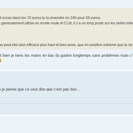
d occaz dans les 70 euros tu la revendre en 24h pour 50 euros.
eneralement utilsie en moxte route et CLM, il y a un long poste sur les selles inter
eras peut etre plus efficace plus haut et bien pose, que en position extreme que tu ne
ment bien je tiens les mains en bas du guidon longtemps sans problèmes mais c'
n je pense que ca veut dire que c'est pas bon....