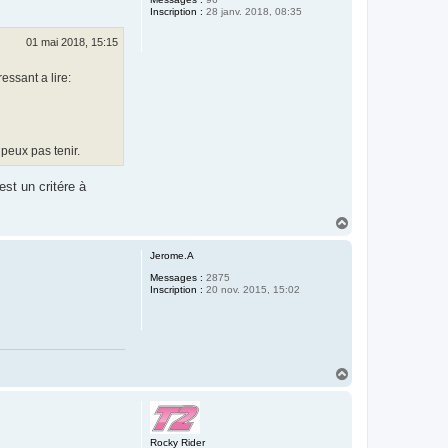
Inscription :
28 janv. 2018, 08:35
01 mai 2018, 15:15
essant a lire:
 peux pas tenir.
est un critére à
H
a
u
Jerome.A
t
Messages :
2875
Inscription :
20 nov. 2015, 15:02
H
a
u
t
Rocky Rider