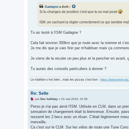
s
s
Gadagne
a écrit :
a
g
Si tu changes de position c'est que tu es mal posé
e
n
o
ISM ,en sachant la régler correctement ce qui semble mal
n
l
u
Tu as testé à l'iSM Gadagne ?
Cela fait environ 300km que je roule avec la mienne et c'est
Je me dis que je vais finir par m'habituer mais ça commence
Je viens de la reculer un peu plus et la pencher en avant,
Tu aurais des conseils particuliers à donner ?
Le triathlon c'est bien...mais les pizzas c'est bon :
https://www.tmnt-piz
Re: Selle
M
par
Doc holliday
»
01 mai 2018, 22:36
e
s
Perso je n'ai pas aimé l'ISM. Utilisée en CLM, dans un pre
s
sensation de changement était la bienvenue. Ensuite, passé l
a
g
resserré les 2 becs avec un rilsan. C'était légèrement mie
e
merveille.
n
o
Ca c'est sur le CLM. Sur les vélos de route une Tune Conco