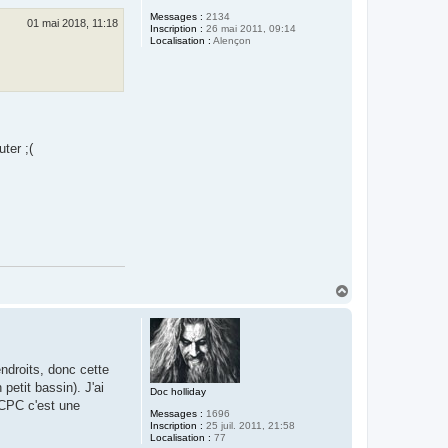
Messages :
2134
01 mai 2018, 11:18
Inscription :
26 mai 2011, 09:14
Localisation :
Alençon
ter ;(
H
a
u
t
ndroits, donc cette
petit bassin). J'ai
Doc holliday
 CPC c'est une
Messages :
1696
Inscription :
25 juil. 2011, 21:58
Localisation :
77