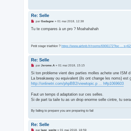
g
e
n
o
Re: Selle
n
l
M
par
Gadagne
»
01 mai 2018, 12:38
u
e
s
Tu te compares à un pro ? Moahahahah
s
a
g
e
n
Petit stage triathlon ?
https://www.airbnb.fr/rooms/6906172?loc ... s=
o
n
l
Re: Selle
u
M
par
Jerome.A
»
01 mai 2018, 15:15
e
s
Si ton probleme vient des parties molles achete une ISM d
s
La breakaway ou equivalent (ils ont change les noms) est ge
a
g
http://onlinetri.com/phpBB2/viewtopic.p ... h#p1069603
e
n
o
Faut un temps d adaptation sur ces selles.
n
Si de part ta taile tu as un drop enorme selle cintre, tu se
l
u
By failing to prepare you are preparing to fail
Re: Selle
M
par
lagz_spritz
»
01 mai 2018, 18:59