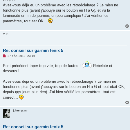
s
Avez-vous déjà eu un problème avec les rétroéclairage ? Le mien ne
a
g
fonctionne plus (avant j'appuyé sur le bouton en H à G), et vu la
e
luminosité en fin de journée, un peu compliqué ! J'ai vérifier les
n
o
paramètres, tout est OK...
n
l
u
YoB
Re: conseil sur garmin fenix 5
M
27 déc. 2019, 23:15
e
s
Post précédent taper trop vite, trop de fautes !
Rebelote ci-
s
a
dessous !
g
e
n
Avez-vous déjà eu un problème avec le rétroéclairage ? Le mien ne
o
fonctionne plus (avant j'appuyais sur le bouton en H à G et tout était OK,
n
l
depuis qqs jours plus rien). J'ai bien vérifié les paramètres, tout est
u
correct...
johnnycash
Re: conseil sur garmin fenix 5