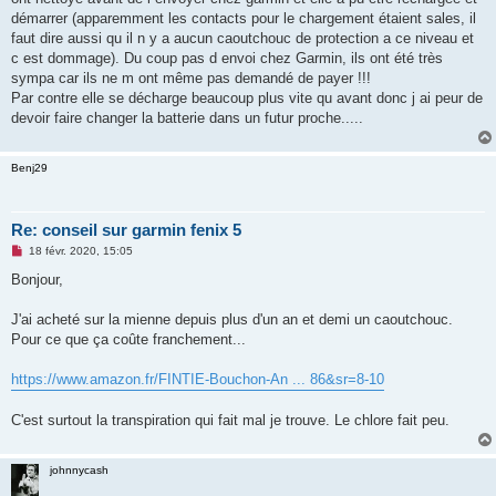
n
o
démarrer (apparemment les contacts pour le chargement étaient sales, il
n
faut dire aussi qu il n y a aucun caoutchouc de protection a ce niveau et
l
u
c est dommage). Du coup pas d envoi chez Garmin, ils ont été très
sympa car ils ne m ont même pas demandé de payer !!!
Par contre elle se décharge beaucoup plus vite qu avant donc j ai peur de
devoir faire changer la batterie dans un futur proche.....
Benj29
Re: conseil sur garmin fenix 5
M
18 févr. 2020, 15:05
e
s
Bonjour,
s
a
g
J'ai acheté sur la mienne depuis plus d'un an et demi un caoutchouc.
e
Pour ce que ça coûte franchement...
n
o
n
https://www.amazon.fr/FINTIE-Bouchon-An ... 86&sr=8-10
l
u
C'est surtout la transpiration qui fait mal je trouve. Le chlore fait peu.
johnnycash