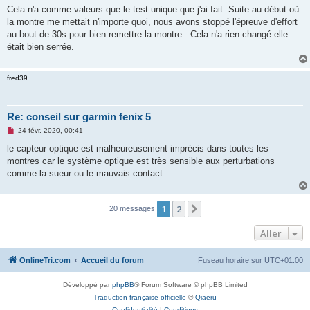
Cela n'a comme valeurs que le test unique que j'ai fait. Suite au début où
la montre me mettait n'importe quoi, nous avons stoppé l'épreuve d'effort
au bout de 30s pour bien remettre la montre . Cela n'a rien changé elle
était bien serrée.
fred39
Re: conseil sur garmin fenix 5
M
24 févr. 2020, 00:41
e
s
le capteur optique est malheureusement imprécis dans toutes les
s
montres car le système optique est très sensible aux perturbations
a
g
comme la sueur ou le mauvais contact...
e
n
o
n
1
2
Suivant
20 messages
l
u
Aller
OnlineTri.com
Accueil du forum
Fuseau horaire sur
UTC+01:00
Développé par
phpBB
® Forum Software © phpBB Limited
Traduction française officielle
©
Qiaeru
Confidentialité
|
Conditions