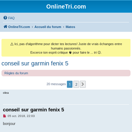
OnlineTri.com
FAQ
OnlineTri.com
Accueil du forum
Matos
⚠️
Ici, pas d'algorithme pour dicter tes lectures! Juste de vrais échanges entre
humains passionnés.
Excerce ton esprit critique 🧠 pour faire le ... tri 😉.
conseil sur garmin fenix 5
Règles du forum
1
2
Suivant
20 messages
olea
conseil sur garmin fenix 5
M
05 oct. 2018, 22:03
e
s
bonjour
s
a