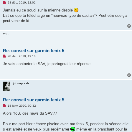
M
28 déc. 2019, 12:02
e
s
Jamais eu ce souci sur la mienne désolé
s
Est ce que tu téléchargé un "nouveau type de cadran"? Peut etre que ça
a
g
peut venir de là ....
e
n
o
YoB
n
l
u
Re: conseil sur garmin fenix 5
M
28 déc. 2019, 19:10
e
s
Je vais contacter le SAV, je partagerai leur réponse
s
a
g
e
n
johnnycash
o
n
l
u
Re: conseil sur garmin fenix 5
M
18 janv. 2020, 09:32
e
s
Alors YoB, des news du SAV??
s
a
g
Pour ma part hier séance piscine avec ma fenix 5, pendant la séance elle
e
s est arrêté et ne veux plus redémarrer
même en la branchant pour la
n