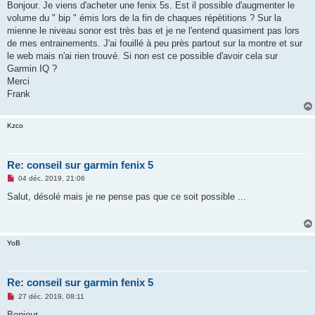
s
Bonjour. Je viens d'acheter une fenix 5s. Est il possible d'augmenter le
s
volume du " bip " émis lors de la fin de chaques répètitions ? Sur la
a
g
mienne le niveau sonor est très bas et je ne l'entend quasiment pas lors
e
de mes entrainements. J'ai fouillé à peu près partout sur la montre et sur
n
o
le web mais n'ai rien trouvé. Si non est ce possible d'avoir cela sur
n
Garmin IQ ?
l
u
Merci
Frank
Kzco
Re: conseil sur garmin fenix 5
M
04 déc. 2019, 21:06
e
s
Salut, désolé mais je ne pense pas que ce soit possible ...
s
a
g
e
n
YoB
o
n
l
u
Re: conseil sur garmin fenix 5
M
27 déc. 2019, 08:11
e
s
Bonjour,