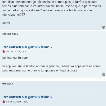
g
lors d'un entrainement je déclenche le chrono puis je l'arrête quelques
e
temps plus tard car je voudrais savoir l'heure, est ce que je peux revenir
n
o
sur le cadran qui me donne l'heure et revenir sur le chrono pour le
n
réenclencher???
l
u
merci
cpt-caverne01
Re: conseil sur garmin fenix 5
M
06 oct. 2018, 11:27
e
s
bonjour oui tu peux
s
a
g
tu appuies sur le bouton en bas à gauche, l'heure va apparaitre et après
e
pour retourner sur le chrono tu appuies en haut à droite
n
o
n
l
u
francky48
Re: conseil sur garmin fenix 5
M
04 déc. 2019, 18:21
e