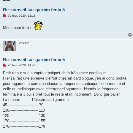
Re: conseil sur garmin fenix 5
M
20 févr. 2020, 12:18
e
s
s
Merci pour le lien
a
g
e
n
coleopt
o
n
l
u
Re: conseil sur garmin fenix 5
M
20 févr. 2020, 14:48
e
s
Petit retour sur le capteur poignet de la fréquence cardiaque.
s
Hier j'ai fait une épreuve d’effort chez un cardiologue, j'en ai donc profité
a
g
pour regarder la correspondance la fréquence cardiaque de la montre et
e
celle du radiologue avec électrocardiogramme. Hormis la fréquence
n
o
terminale à 3 pulls prêt tout le reste était incohérent. Donc par palier
n
La montre--------- L'électrocardigramme
l
u
45---------------------------70
130------------------------ 110
120-------------------------130
170-------------------------155
176-------------------------179