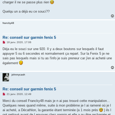
o
charger il ne se passe plus rien
n
l
u
Quelqu un a déjà eu ce souci??
francky48
Re: conseil sur garmin fenix 5
M
18 janv. 2020, 17:06
e
s
Déja eu le souci sur une 920. Il y a deux boutons sur lesquels il faut
s
appuyer 5 ou 6 secondes et normalement ça repart. Sur la Fenix 5 je ne
a
g
sais pas lesquels mais si tu as l'info je suis preneur car j'en ai acheté une
e
également
n
o
n
l
johnnycash
u
Re: conseil sur garmin fenix 5
M
21 janv. 2020, 12:49
e
s
Merci du conseil Francky48 mais je n ai pas trouvé cette manipulation...
s
Quelques news quand même, suite à mon problème je l ai ramené où je l
a
g
ai acheté, a Décathlon, la garantie étant terminée (a 1 mois près
) ils l
e
ont nettoyé avant de l envoyer chez garmin et elle a pu être rechargée et