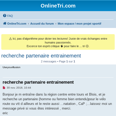
OnlineTri.com
FAQ
OnlineTri.com
Accueil du forum
Mon espace / mon projet sportif
⚠️
Ici, pas d'algorithme pour dicter tes lectures! Juste de vrais échanges entre
humains passionnés.
Excerce ton esprit critique 🧠 pour faire le ... tri 😉.
recherche partenaire entrainement
2 messages • Page
1
sur
1
Useyourillusion
recherche partenaire entrainement
M
30 nov. 2018, 10:44
e
s
Bonjour je m entraîne dans la région centre entre tours et Blois, et je
s
recherche un partenaire (homme ou femme bien entendu)pour le vélo
a
g
route ou vtt d ailleurs et le reste aussi ...natation , CaP ;...laissez moi un
e
message privé si vous êtes intéressé , merci.
n
o
eric
n