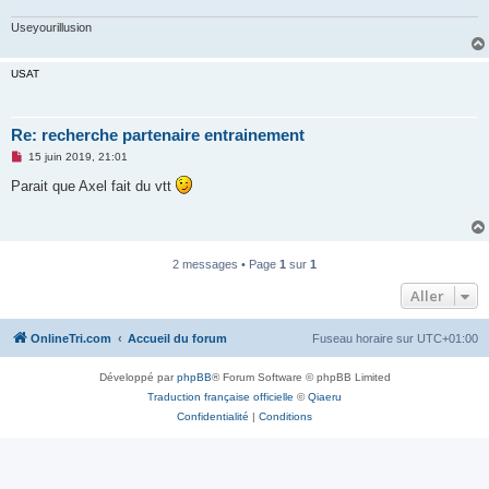
l
u
Useyourillusion
USAT
Re: recherche partenaire entrainement
M
15 juin 2019, 21:01
e
s
Parait que Axel fait du vtt
s
a
g
e
n
o
2 messages • Page
1
sur
1
n
l
Aller
u
OnlineTri.com
Accueil du forum
Fuseau horaire sur
UTC+01:00
Développé par
phpBB
® Forum Software © phpBB Limited
Traduction française officielle
©
Qiaeru
Confidentialité
|
Conditions