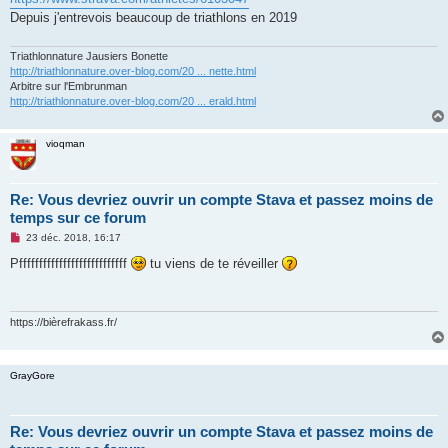
s
Depuis j'entrevois beaucoup de triathlons en 2019
a
g
e
n
Triathlonnature Jausiers Bonette
o
http://triathlonnature.over-blog.com/20 ... nette.html
n
Arbitre sur l'Embrunman
l
http://triathlonnature.over-blog.com/20 ... erald.html
u
vioqman
Re: Vous devriez ouvrir un compte Stava et passez moins de
temps sur ce forum
M
23 déc. 2018, 16:17
e
s
Pfffffffffffffffffffffffffff
tu viens de te réveiller
s
a
g
e
n
https://bièrefrakass.fr/
o
n
l
u
GrayGore
Re: Vous devriez ouvrir un compte Stava et passez moins de