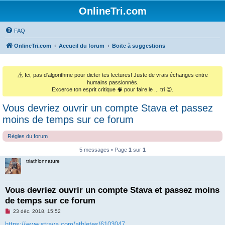
OnlineTri.com
FAQ
OnlineTri.com
Accueil du forum
Boite à suggestions
⚠️
Ici, pas d'algorithme pour dicter tes lectures! Juste de vrais échanges entre
humains passionnés.
Excerce ton esprit critique 🧠 pour faire le ... tri 😉.
Vous devriez ouvrir un compte Stava et passez
moins de temps sur ce forum
Règles du forum
5 messages • Page
1
sur
1
triathlonnature
Vous devriez ouvrir un compte Stava et passez moins
de temps sur ce forum
M
23 déc. 2018, 15:52
e
s
https://www.strava.com/athletes/6103047