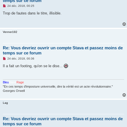
temps sur ce forum
M
24 déc. 2018, 00:25
e
s
Trop de fautes dans le titre, illisible.
s
a
g
e
n
Venner192
o
n
l
u
Re: Vous devriez ouvrir un compte Stava et passez moins de
temps sur ce forum
M
24 déc. 2018, 00:36
e
s
Il a fait un footing, qu'on se le dise...
s
a
g
e
n
Bleu
Blanc
Rage
o
"En ces temps d'imposture universelle, dire la vérité est un acte révolutionnaire."
n
Georges Orwell
l
u
Lag
Re: Vous devriez ouvrir un compte Stava et passez moins de
temps sur ce forum