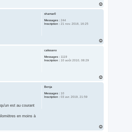
H
a
u
shamar0
t
Messages :
244
Inscription :
21 nov. 2016, 16:25
H
a
u
calissano
t
Messages :
1119
Inscription :
10 août 2010, 08:29
H
a
u
Benja
t
Messages :
10
Inscription :
03 avr. 2019, 21:59
elqu'un est au courant
kilomètres en moins à
H
a