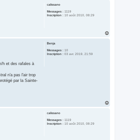
u
calissano
t
Messages :
1119
Inscription :
10 août 2010, 08:29
H
a
u
Benja
t
Messages :
10
Inscription :
03 avr. 2019, 21:59
m/h et des rafales à
al n'a pas l'air trop
protégé par la Sainte-
H
a
u
calissano
t
Messages :
1119
Inscription :
10 août 2010, 08:29