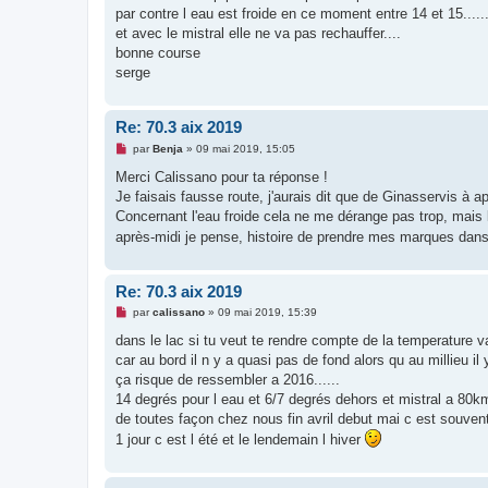
e
par contre l eau est froide en ce moment entre 14 et 15.....
n
o
et avec le mistral elle ne va pas rechauffer....
n
bonne course
l
u
serge
Re: 70.3 aix 2019
M
par
Benja
»
09 mai 2019, 15:05
e
s
Merci Calissano pour ta réponse !
s
Je faisais fausse route, j'aurais dit que de Ginasservis à a
a
g
Concernant l'eau froide cela ne me dérange pas trop, mais le
e
après-midi je pense, histoire de prendre mes marques dans
n
o
n
l
Re: 70.3 aix 2019
u
M
par
calissano
»
09 mai 2019, 15:39
e
s
dans le lac si tu veut te rendre compte de la temperature v
s
car au bord il n y a quasi pas de fond alors qu au millieu il
a
g
ça risque de ressembler a 2016......
e
14 degrés pour l eau et 6/7 degrés dehors et mistral a 80k
n
o
de toutes façon chez nous fin avril debut mai c est souven
n
1 jour c est l été et le lendemain l hiver
l
u