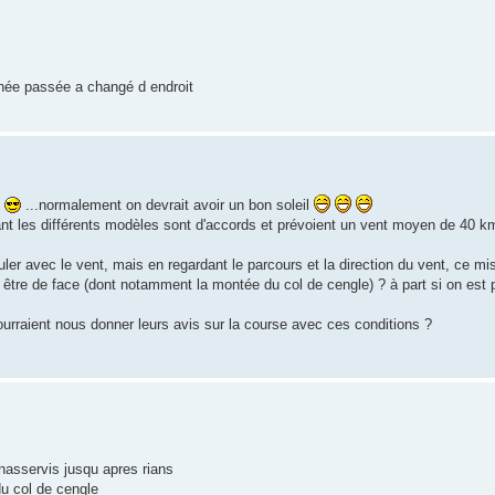
année passée a changé d endroit
t
...normalement on devrait avoir un bon soleil
nstant les différents modèles sont d'accords et prévoient un vent moyen de 40 k
ler avec le vent, mais en regardant le parcours et la direction du vent, ce mistr
t être de face (dont notamment la montée du col de cengle) ? à part si on est 
ourraient nous donner leurs avis sur la course avec ces conditions ?
inasservis jusqu apres rians
du col de cengle