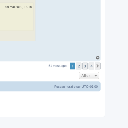
09 mai 2019, 16:18
H
a
1
2
3
4
u
Suivant
51 messages
t
Aller
Fuseau horaire sur
UTC+01:00