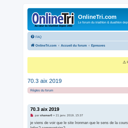
OnlineTri.com
Le forum du triathlon & duathlon dep
FAQ
OnlineTri.com
Accueil du forum
Epreuves
⚠️
I
70.3 aix 2019
Règles du forum
70.3 aix 2019
M
par
shamar0
»
21 janv. 2019, 15:37
e
s
je viens de voir que le site Ironman que le sens de la co
s
Infos? commentaire? ...