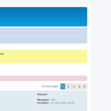
nés.
1
2
3
4
Suivant
51 messages
shamar0
Messages :
244
Inscription :
21 nov. 2016, 16:25