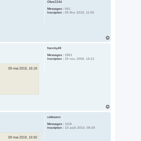
u
Olive2244
t
Messages :
641
Inscription :
05 févr. 2019, 11:00
H
a
u
francky48
t
Messages :
2901
Inscription :
26 nov. 2008, 16:21
09 mai 2019, 16:18
H
a
u
calissano
t
Messages :
1119
Inscription :
10 août 2010, 08:29
09 mai 2019, 16:50