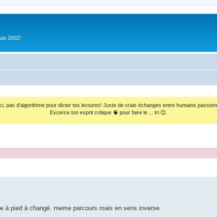
uis 2002!
ci, pas d'algorithme pour dicter tes lectures! Juste de vrais échanges entre humains passion
Excerce ton esprit critique 🧠 pour faire le ... tri 😉.
urse à pied à changé. meme parcours mais en sens inverse.