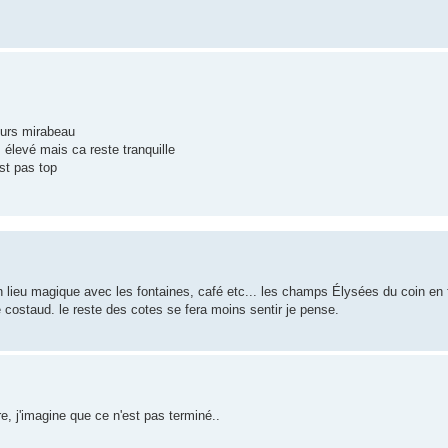
ours mirabeau
s élevé mais ca reste tranquille
st pas top
ieu magique avec les fontaines, café etc... les champs Élysées du coin en f
 costaud. le reste des cotes se fera moins sentir je pense.
re, j'imagine que ce n'est pas terminé..