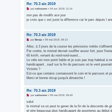
Re: 70.3 aix 2019
M
par
calissano
»
04 avr. 2019, 11:14
e
s
non pas de modifs ace jour
s
je crois que c est juste la difference car le parc depuis l 
a
g
e
n
o
Re: 70.3 aix 2019
n
l
M
par
Benja
»
09 mai 2019, 09:13
u
e
s
Allez, à 3 jours de la course les prévisions météo s'affinen
s
Par contre, le mistral devrait souffler assez fort, pour l'i
a
g
65 km/h, venant du nord-nord-ouest...
e
Le vélo est mon point faible et je suis pas trop habitué à rou
n
o
handicapant...sauf sur la fin du parcours où le vent pourrai
n
Victoire ?
l
u
Est-ce que certains connaissent le coin et le parcours et p
Merci et bonne récup jusqu'à dimanche !
Re: 70.3 aix 2019
M
par
calissano
»
09 mai 2019, 09:40
e
s
salut
s
le mistral va un peut te gener de la fin de la descente de g
a
g
et etre beaucoup plus handicapant de pourrieres au debut 