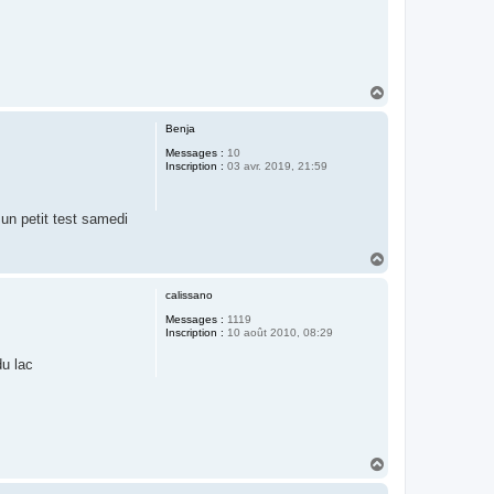
H
a
u
Benja
t
Messages :
10
Inscription :
03 avr. 2019, 21:59
 un petit test samedi
H
a
u
calissano
t
Messages :
1119
Inscription :
10 août 2010, 08:29
du lac
H
a