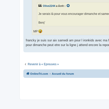
g
e
Olive2244
a écrit :
n
o
n
Je serais là pour vous encourager dimanche et samed
l
u
Benj’
MP
francky je suis sur aix samedi am pour l ironkids avec ma fi
pour dimanche peut etre sur la ligne j attend encore la rep
Revenir à « Epreuves »
OnlineTri.com
Accueil du forum