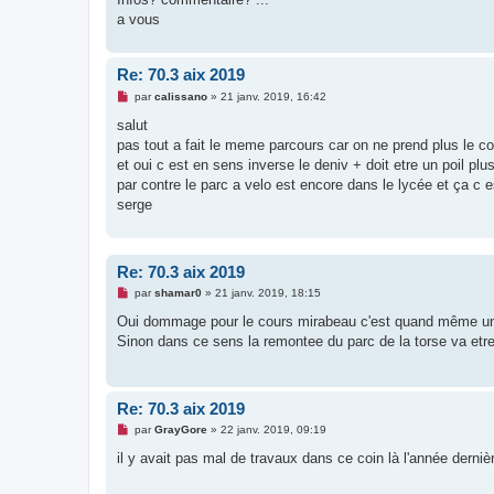
a
g
a vous
e
n
o
n
Re: 70.3 aix 2019
l
M
u
par
calissano
»
21 janv. 2019, 16:42
e
s
salut
s
pas tout a fait le meme parcours car on ne prend plus le c
a
g
et oui c est en sens inverse le deniv + doit etre un poil plu
e
par contre le parc a velo est encore dans le lycée et ça c e
n
o
serge
n
l
u
Re: 70.3 aix 2019
M
par
shamar0
»
21 janv. 2019, 18:15
e
s
Oui dommage pour le cours mirabeau c'est quand même un l
s
Sinon dans ce sens la remontee du parc de la torse va etre
a
g
e
n
o
Re: 70.3 aix 2019
n
l
M
par
GrayGore
»
22 janv. 2019, 09:19
u
e
s
il y avait pas mal de travaux dans ce coin là l'année derniè
s
a