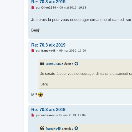
Re: 70.3 aix 2019
M
par
Olive2244
»
09 mai 2019, 16:18
e
s
s
Je serais là pour vous encourager dimanche et samedi sur
a
g
e
Benj’
n
o
n
l
Re: 70.3 aix 2019
u
M
par
francky48
»
09 mai 2019, 16:50
e
s
s
Olive2244
a écrit :
a
g
e
Je serais là pour vous encourager dimanche et samedi su
n
o
n
Benj’
l
u
MP
Re: 70.3 aix 2019
M
par
calissano
»
09 mai 2019, 17:04
e
s
s
francky48
a écrit :
a