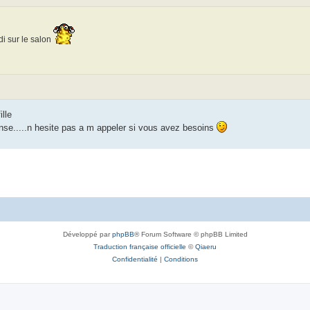
i sur le salon
lle
onse.....n hesite pas a m appeler si vous avez besoins
Développé par
phpBB
® Forum Software © phpBB Limited
Traduction française officielle
©
Qiaeru
Confidentialité
|
Conditions