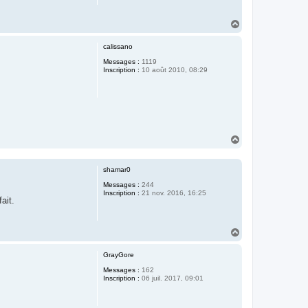
H
a
u
calissano
t
Messages :
1119
Inscription :
10 août 2010, 08:29
H
a
u
t
shamar0
Messages :
244
Inscription :
21 nov. 2016, 16:25
ait.
H
a
u
GrayGore
t
Messages :
162
Inscription :
06 juil. 2017, 09:01