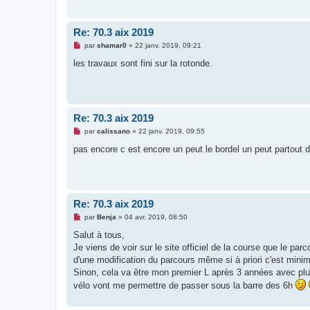
g
e
n
o
Re: 70.3 aix 2019
n
l
M
par
shamar0
»
22 janv. 2019, 09:21
u
e
s
les travaux sont fini sur la rotonde.
s
a
g
e
n
o
Re: 70.3 aix 2019
n
l
M
par
calissano
»
22 janv. 2019, 09:55
u
e
s
pas encore c est encore un peut le bordel un peut partout 
s
a
g
e
n
o
Re: 70.3 aix 2019
n
l
M
par
Benja
»
04 avr. 2019, 08:50
u
e
s
Salut à tous,
s
Je viens de voir sur le site officiel de la course que le par
a
g
d'une modification du parcours même si à priori c'est mini
e
Sinon, cela va être mon premier L après 3 années avec plu
n
o
vélo vont me permettre de passer sous la barre des 6h
n
l
u