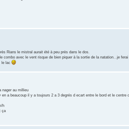
.
près Rians le mistral aurait été à peu près dans le dos.
 combo avec le vent risque de bien piquer à la sortie de la natation...je ferai
 le lac
a nager au millieu
 y en a beaucoup il y a toujours 2 a 3 degrés d ecart entre le bord et le centre 
m/h
t ça