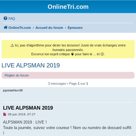
OnlineTri.com
FAQ
OnlineTri.com
Accueil du forum
Epreuves
⚠️
Ici, pas d'algorithme pour dicter tes lectures! Juste de vrais échanges entre
humains passionnés.
Excerce ton esprit critique 🧠 pour faire le ... tri 😉.
LIVE ALPSMAN 2019
Règles du forum
3 messages • Page
1
sur
1
jojotriathlon38
LIVE ALPSMAN 2019
M
08 juin 2019, 07:27
e
s
ALPSMAN 2019 : LIVE !
s
Toute la journée, suivez votre coureur ! Nom ou numéro de dossard suffit
a
g
!
e