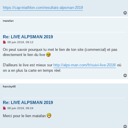
n
o
https://cap-triathlon.com/resultats-alpsman-2019
n
l
u
matafan
Re: LIVE ALPSMAN 2019
M
08 juin 2019, 09:12
e
s
On peut savoir pourquoi tu met le lien de ton site (commercial) et pas
s
directement le lien du live
a
g
e
D'ailleurs le live est mieux sur
http://alps-man.com/fr/suivi-live-2018/
où
n
o
on a en plus la carte en temps réel.
n
l
u
francky48
Re: LIVE ALPSMAN 2019
M
08 juin 2019, 09:24
e
s
Merci pour le lien matafan
s
a
g