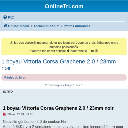
OnlineTri.com
FAQ
OnlineTri.com
Accueil du forum
Petites Annonces
⚠️
Ici, pas d'algorithme pour dicter tes lectures! Juste de vrais échanges entre
humains passionnés.
Excerce ton esprit critique 🧠 pour faire le ... tri 😉.
1 boyau Vittoria Corsa Graphene 2.0 / 23mm
noir
Règles du forum
2 messages • Page
1
sur
1
ELTITO
1 boyau Vittoria Corsa Graphene 2.0 / 23mm noir
M
20 juin 2019, 09:56
e
s
Nouvelle génération 2.0 de couleur Noir
s
Acheté 84€ il y a 2 semaines, mais la valve est trop longue (42mm) pour
a