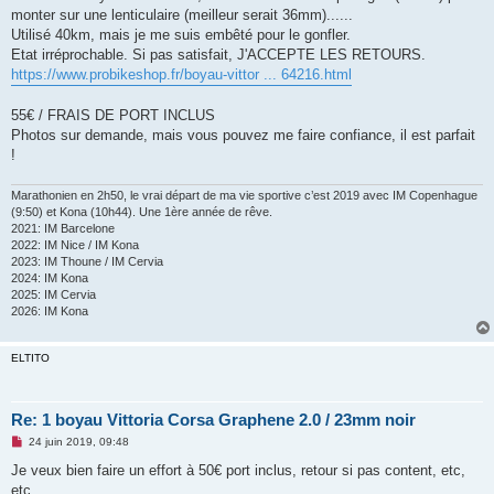
g
monter sur une lenticulaire (meilleur serait 36mm)......
e
Utilisé 40km, mais je me suis embêté pour le gonfler.
n
o
Etat irréprochable. Si pas satisfait, J'ACCEPTE LES RETOURS.
n
https://www.probikeshop.fr/boyau-vittor ... 64216.html
l
u
55€ / FRAIS DE PORT INCLUS
Photos sur demande, mais vous pouvez me faire confiance, il est parfait
!
Marathonien en 2h50, le vrai départ de ma vie sportive c’est 2019 avec IM Copenhague
(9:50) et Kona (10h44). Une 1ère année de rêve.
2021: IM Barcelone
2022: IM Nice / IM Kona
2023: IM Thoune / IM Cervia
2024: IM Kona
2025: IM Cervia
2026: IM Kona
ELTITO
Re: 1 boyau Vittoria Corsa Graphene 2.0 / 23mm noir
M
24 juin 2019, 09:48
e
s
Je veux bien faire un effort à 50€ port inclus, retour si pas content, etc,
s
etc....
a