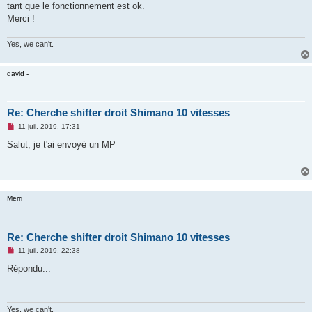
tant que le fonctionnement est ok.
n
o
Merci !
n
l
u
Yes, we can't.
david -
Re: Cherche shifter droit Shimano 10 vitesses
M
11 juil. 2019, 17:31
e
s
Salut, je t'ai envoyé un MP
s
a
g
e
n
o
Merri
n
l
u
Re: Cherche shifter droit Shimano 10 vitesses
M
11 juil. 2019, 22:38
e
s
Répondu...
s
a
g
e
n
Yes, we can't.