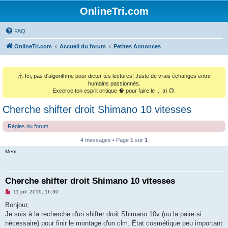
OnlineTri.com
FAQ
OnlineTri.com
Accueil du forum
Petites Annonces
⚠️
Ici, pas d'algorithme pour dicter tes lectures! Juste de vrais échanges entre
humains passionnés.
Excerce ton esprit critique 🧠 pour faire le ... tri 😉.
Cherche shifter droit Shimano 10 vitesses
Règles du forum
4 messages • Page
1
sur
1
Merri
Cherche shifter droit Shimano 10 vitesses
M
11 juil. 2019, 16:30
e
s
Bonjour,
s
Je suis à la recherche d'un shifter droit Shimano 10v (ou la paire si
a
g
nécessaire) pour finir le montage d'un clm. État cosmétique peu important
e