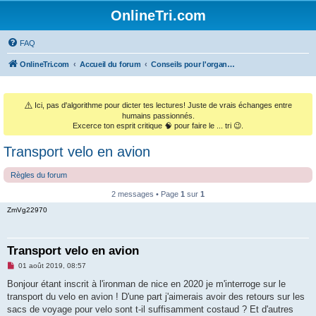
OnlineTri.com
FAQ
OnlineTri.com
Accueil du forum
Conseils pour l'organisation de courses & la gestion de club
⚠️
Ici, pas d'algorithme pour dicter tes lectures! Juste de vrais échanges entre
humains passionnés.
Excerce ton esprit critique 🧠 pour faire le ... tri 😉.
Transport velo en avion
Règles du forum
2 messages • Page
1
sur
1
ZmVg22970
Transport velo en avion
M
01 août 2019, 08:57
e
s
Bonjour étant inscrit à l'ironman de nice en 2020 je m'interroge sur le
s
transport du velo en avion ! D'une part j'aimerais avoir des retours sur les
a
g
sacs de voyage pour velo sont t-il suffisamment costaud ? Et d'autres
e