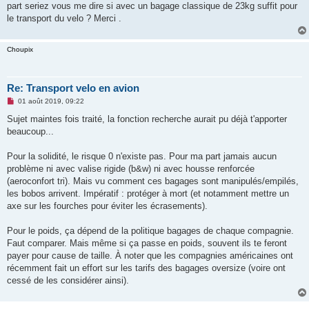
part seriez vous me dire si avec un bagage classique de 23kg suffit pour
n
o
le transport du velo ? Merci .
n
l
u
Choupix
Re: Transport velo en avion
M
01 août 2019, 09:22
e
s
Sujet maintes fois traité, la fonction recherche aurait pu déjà t'apporter
s
beaucoup...
a
g
e
Pour la solidité, le risque 0 n'existe pas. Pour ma part jamais aucun
n
o
problème ni avec valise rigide (b&w) ni avec housse renforcée
n
(aeroconfort tri). Mais vu comment ces bagages sont manipulés/empilés,
l
u
les bobos arrivent. Impératif : protéger à mort (et notamment mettre un
axe sur les fourches pour éviter les écrasements).
Pour le poids, ça dépend de la politique bagages de chaque compagnie.
Faut comparer. Mais même si ça passe en poids, souvent ils te feront
payer pour cause de taille. À noter que les compagnies américaines ont
récemment fait un effort sur les tarifs des bagages oversize (voire ont
cessé de les considérer ainsi).