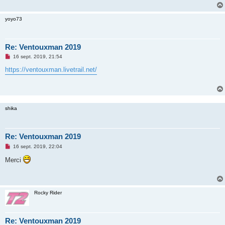
g
e
n
yoyo73
o
n
l
u
Re: Ventouxman 2019
M
16 sept. 2019, 21:54
e
s
https://ventouxman.livetrail.net/
s
a
g
e
n
o
shika
n
l
u
Re: Ventouxman 2019
M
16 sept. 2019, 22:04
e
s
Merci
s
a
g
e
n
Rocky Rider
o
n
l
u
Re: Ventouxman 2019