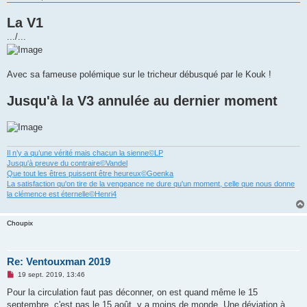
La V1
.../...
Avec sa fameuse polémique sur le tricheur débusqué par le Kouk !
Jusqu'à la V3 annulée au dernier moment
Il n’y a qu’une vérité mais chacun la sienne©LP
Jusqu'à preuve du contraire©Vandel
Que tout les êtres puissent être heureux©Goenka
La satisfaction qu'on tire de la vengeance ne dure qu'un moment, celle que nous donne
la clémence est éternelle©Henri4
Choupix
Re: Ventouxman 2019
M
19 sept. 2019, 13:46
e
s
Pour la circulation faut pas déconner, on est quand même le 15
s
septembre, c'est pas le 15 août, y a moins de monde. Une déviation à
a