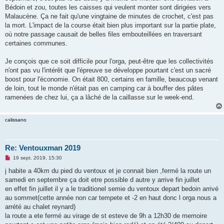
g
Bédoin et zou, toutes les caisses qui veulent monter sont dirigées vers
e
Malaucène. Ça ne fait qu'une vingtaine de minutes de crochet, c'est pas
n
o
la mort. L'impact de la course était bien plus important sur la partie plate,
n
où notre passage causait de belles files embouteillées en traversant
l
u
certaines communes.
Je conçois que ce soit difficile pour l'orga, peut-être que les collectivités
n'ont pas vu l'intérêt que l'épreuve se développe pourtant c'est un sacré
boost pour l'économie. On était 800, certains en famille, beaucoup venant
de loin, tout le monde n'était pas en camping car à bouffer des pâtes
ramenées de chez lui, ça a lâché de la caillasse sur le week-end.
calissano
Re: Ventouxman 2019
M
19 sept. 2019, 15:30
e
s
j habite a 40km du pied du ventoux et je connait bien ,fermé la route un
s
samedi en septembre ça doit etre possible d autre y arrive fin juillet
a
g
en effet fin juillet il y a le traditionel semie du ventoux depart bedoin arrivé
e
au sommet(cette année non car tempete et -2 en haut donc l orga nous a
n
o
arrété au chalet reynard)
n
la route a ete fermé au virage de st esteve de 9h a 12h30 de memoire
l
u