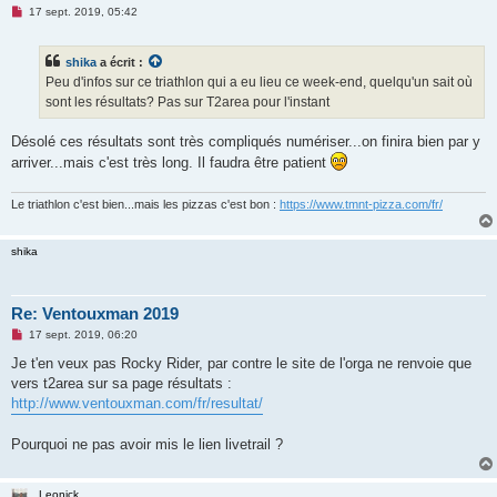
M
17 sept. 2019, 05:42
e
s
s
shika
a écrit :
a
g
Peu d'infos sur ce triathlon qui a eu lieu ce week-end, quelqu'un sait où
e
sont les résultats? Pas sur T2area pour l'instant
n
o
n
Désolé ces résultats sont très compliqués numériser...on finira bien par y
l
u
arriver...mais c'est très long. Il faudra être patient
Le triathlon c'est bien...mais les pizzas c'est bon :
https://www.tmnt-pizza.com/fr/
shika
Re: Ventouxman 2019
M
17 sept. 2019, 06:20
e
s
Je t'en veux pas Rocky Rider, par contre le site de l'orga ne renvoie que
s
vers t2area sur sa page résultats :
a
g
http://www.ventouxman.com/fr/resultat/
e
n
o
Pourquoi ne pas avoir mis le lien livetrail ?
n
l
u
Leonick