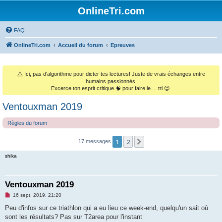
OnlineTri.com
FAQ
OnlineTri.com
Accueil du forum
Epreuves
⚠️
Ici, pas d'algorithme pour dicter tes lectures! Juste de vrais échanges entre
humains passionnés.
Excerce ton esprit critique 🧠 pour faire le ... tri 😉.
Ventouxman 2019
Règles du forum
1
2
Suivant
17 messages
shika
Ventouxman 2019
M
16 sept. 2019, 21:20
e
s
Peu d'infos sur ce triathlon qui a eu lieu ce week-end, quelqu'un sait où
s
sont les résultats? Pas sur T2area pour l'instant
a