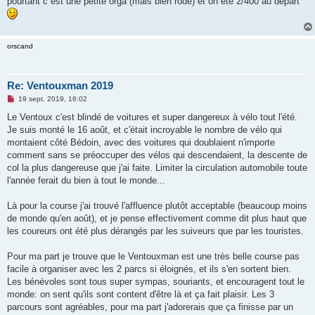
pourtant c est une petite orga (mais bien rodé) et on été 2/400 au depart
orscand
Re: Ventouxman 2019
M
19 sept. 2019, 16:02
e
s
Le Ventoux c'est blindé de voitures et super dangereux à vélo tout l'été.
s
Je suis monté le 16 août, et c'était incroyable le nombre de vélo qui
a
g
montaient côté Bédoin, avec des voitures qui doublaient n'importe
e
comment sans se préoccuper des vélos qui descendaient, la descente de
n
o
col la plus dangereuse que j'ai faite. Limiter la circulation automobile toute
n
l'année ferait du bien à tout le monde...
l
u
Là pour la course j'ai trouvé l'affluence plutôt acceptable (beaucoup moins
de monde qu'en août), et je pense effectivement comme dit plus haut que
les coureurs ont été plus dérangés par les suiveurs que par les touristes.
Pour ma part je trouve que le Ventouxman est une très belle course pas
facile à organiser avec les 2 parcs si éloignés, et ils s'en sortent bien.
Les bénévoles sont tous super sympas, souriants, et encouragent tout le
monde: on sent qu'ils sont content d'être là et ça fait plaisir. Les 3
parcours sont agréables, pour ma part j'adorerais que ça finisse par un