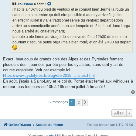
s
calissano
a écrit :
a
g
j habite a 40km du pied du ventoux et je connait bien ,fermé la route un
e
samedi en septembre ça doit etre possible d autre y arrive fin juillet
n
o
en effet fin juillet il y a le traditionel semie du ventoux depart bedoin
n
arrivé au sommet(cette année non car tempete et -2 en haut donc l orga
l
u
nous a arrété au chalet reynard)
la route a ete fermé au virage de st esteve de 9h a 12h30 de memoire
pourtant c est une petite orga (mais bien rodé) et on été 2/400 au depart
Exact, beaucoup de grands cols des Alpes et des Pyrénées ferment
plusieurs demi-journées par été pour les cyclistes, sans qu'il y ait de
course organisée. Voir par exemple ici :
https://www.cycletyres.fr/blog/ete-2019 ... istes.html
En août, j'étais à Saint-Lary et le col du Portet était fermé aux véhicules à
moteur tous les jours de 10h à 16h de mi-juillet à fin août !
1
2
Suivant
17 messages
Aller
OnlineTri.com
Accueil du forum
Fuseau horaire sur
UTC+01:00
Développé par
phpBB
® Forum Software © phpBB Limited