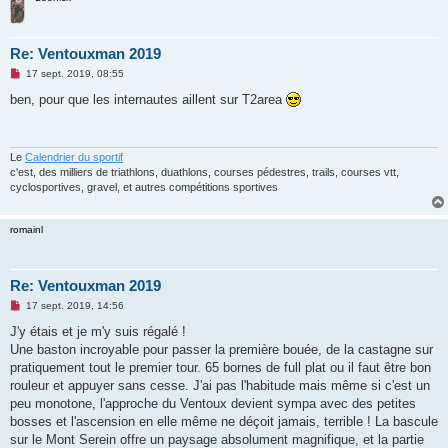
Re: Ventouxman 2019
M
17 sept. 2019, 08:55
e
s
ben, pour que les internautes aillent sur T2area
s
a
g
e
n
Le
Calendrier du sportif
o
c'est, des milliers de triathlons, duathlons, courses pédestres, trails, courses vtt,
n
cyclosportives, gravel, et autres compétitions sportives
l
u
romainl
Re: Ventouxman 2019
M
17 sept. 2019, 14:56
e
s
J'y étais et je m'y suis régalé !
s
Une baston incroyable pour passer la première bouée, de la castagne sur
a
g
pratiquement tout le premier tour. 65 bornes de full plat ou il faut être bon
e
rouleur et appuyer sans cesse. J'ai pas l'habitude mais même si c'est un
n
o
peu monotone, l'approche du Ventoux devient sympa avec des petites
n
bosses et l'ascension en elle même ne déçoit jamais, terrible ! La bascule
l
u
sur le Mont Serein offre un paysage absolument magnifique, et la partie