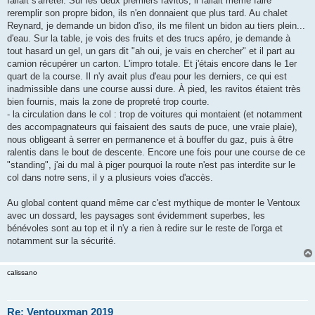
fallait s'arrêter. Sur les deux premiers ravitos, il fallait même faire
reremplir son propre bidon, ils n'en donnaient que plus tard. Au chalet
Reynard, je demande un bidon d'iso, ils me filent un bidon au tiers plein...
d'eau. Sur la table, je vois des fruits et des trucs apéro, je demande à
tout hasard un gel, un gars dit "ah oui, je vais en chercher" et il part au
camion récupérer un carton. L'impro totale. Et j'étais encore dans le 1er
quart de la course. Il n'y avait plus d'eau pour les derniers, ce qui est
inadmissible dans une course aussi dure. À pied, les ravitos étaient très
bien fournis, mais la zone de propreté trop courte.
- la circulation dans le col : trop de voitures qui montaient (et notamment
des accompagnateurs qui faisaient des sauts de puce, une vraie plaie),
nous obligeant à serrer en permanence et à bouffer du gaz, puis à être
ralentis dans le bout de descente. Encore une fois pour une course de ce
"standing", j'ai du mal à piger pourquoi la route n'est pas interdite sur le
col dans notre sens, il y a plusieurs voies d'accès.
Au global content quand même car c'est mythique de monter le Ventoux
avec un dossard, les paysages sont évidemment superbes, les
bénévoles sont au top et il n'y a rien à redire sur le reste de l'orga et
notamment sur la sécurité.
calissano
Re: Ventouxman 2019