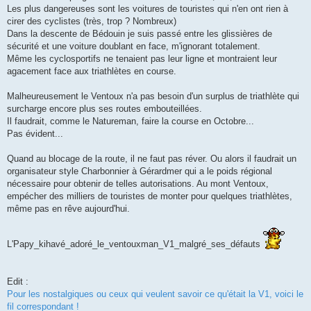
Les plus dangereuses sont les voitures de touristes qui n'en ont rien à
cirer des cyclistes (très, trop ? Nombreux)
Dans la descente de Bédouin je suis passé entre les glissières de
sécurité et une voiture doublant en face, m'ignorant totalement.
Même les cyclosportifs ne tenaient pas leur ligne et montraient leur
agacement face aux triathlètes en course.
Malheureusement le Ventoux n'a pas besoin d'un surplus de triathlète qui
surcharge encore plus ses routes embouteillées.
Il faudrait, comme le Natureman, faire la course en Octobre...
Pas évident...
Quand au blocage de la route, il ne faut pas réver. Ou alors il faudrait un
organisateur style Charbonnier à Gérardmer qui a le poids régional
nécessaire pour obtenir de telles autorisations. Au mont Ventoux,
empécher des milliers de touristes de monter pour quelques triathlètes,
même pas en rêve aujourd'hui.
L'Papy_kihavé_adoré_le_ventouxman_V1_malgré_ses_défauts
Edit :
Pour les nostalgiques ou ceux qui veulent savoir ce qu'était la V1, voici le
fil correspondant !