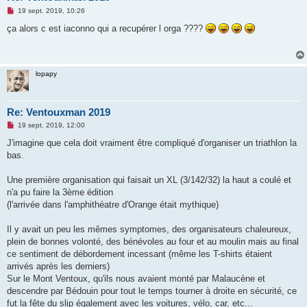
M
19 sept. 2019, 10:26
e
s
ça alors c est iaconno qui a recupérer l orga ????
s
a
g
e
n
lopapy
o
n
l
u
Re: Ventouxman 2019
M
19 sept. 2019, 12:00
e
s
J'imagine que cela doit vraiment être compliqué d'organiser un triathlon la
s
bas.
a
g
e
Une première organisation qui faisait un XL (3/142/32) la haut a coulé et
n
o
n'a pu faire la 3ème édition
n
(l'arrivée dans l'amphithéatre d'Orange était mythique)
l
u
Il y avait un peu les mêmes symptomes, des organisateurs chaleureux,
plein de bonnes volonté, des bénévoles au four et au moulin mais au final
ce sentiment de débordement incessant (même les T-shirts étaient
arrivés après les derniers)
Sur le Mont Ventoux, qu'ils nous avaient monté par Malaucène et
descendre par Bédouin pour tout le temps tourner à droite en sécurité, ce
fut la fête du slip également avec les voitures, vélo, car, etc...