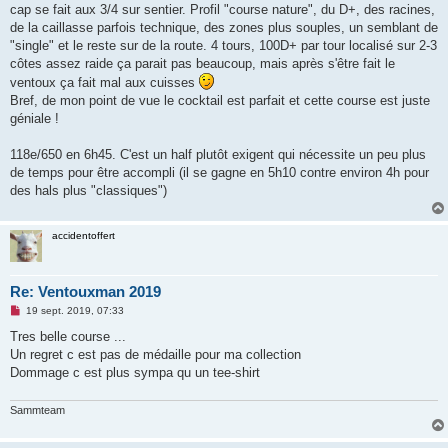
cap se fait aux 3/4 sur sentier. Profil "course nature", du D+, des racines,
de la caillasse parfois technique, des zones plus souples, un semblant de
"single" et le reste sur de la route. 4 tours, 100D+ par tour localisé sur 2-3
côtes assez raide ça parait pas beaucoup, mais après s'être fait le
ventoux ça fait mal aux cuisses
Bref, de mon point de vue le cocktail est parfait et cette course est juste
géniale !
118e/650 en 6h45. C'est un half plutôt exigent qui nécessite un peu plus
de temps pour être accompli (il se gagne en 5h10 contre environ 4h pour
des hals plus "classiques")
accidentoffert
Re: Ventouxman 2019
M
19 sept. 2019, 07:33
e
s
Tres belle course ...
s
Un regret c est pas de médaille pour ma collection
a
g
Dommage c est plus sympa qu un tee-shirt
e
n
o
Sammteam
n
l
u