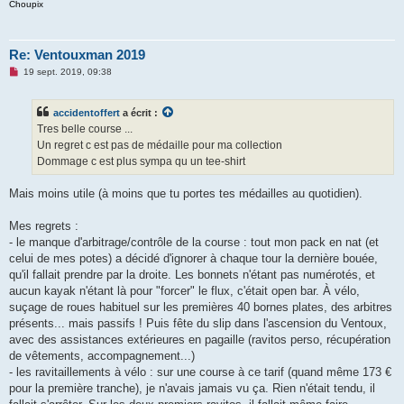
Choupix
Re: Ventouxman 2019
M
19 sept. 2019, 09:38
e
s
s
accidentoffert
a écrit :
a
g
Tres belle course ...
e
Un regret c est pas de médaille pour ma collection
n
o
Dommage c est plus sympa qu un tee-shirt
n
l
u
Mais moins utile (à moins que tu portes tes médailles au quotidien).
Mes regrets :
- le manque d'arbitrage/contrôle de la course : tout mon pack en nat (et
celui de mes potes) a décidé d'ignorer à chaque tour la dernière bouée,
qu'il fallait prendre par la droite. Les bonnets n'étant pas numérotés, et
aucun kayak n'étant là pour "forcer" le flux, c'était open bar. À vélo,
suçage de roues habituel sur les premières 40 bornes plates, des arbitres
présents... mais passifs ! Puis fête du slip dans l'ascension du Ventoux,
avec des assistances extérieures en pagaille (ravitos perso, récupération
de vêtements, accompagnement...)
- les ravitaillements à vélo : sur une course à ce tarif (quand même 173 €
pour la première tranche), je n'avais jamais vu ça. Rien n'était tendu, il