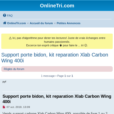
OnlineTri.com
FAQ
OnlineTri.com
Accueil du forum
Petites Annonces
⚠️
Ici, pas d'algorithme pour dicter tes lectures! Juste de vrais échanges entre
humains passionnés.
Excerce ton esprit critique 🧠 pour faire le ... tri 😉.
Support porte bidon, kit reparation Xlab Carbon
Wing 400i
Règles du forum
1 message • Page
1
sur
1
pyf
Support porte bidon, kit reparation Xlab Carbon Wing
400i
M
07 oct. 2019, 13:09
e
s
Vends support carbone Xlab Carbon Wing 400i, possible de fixer 1 ou 2