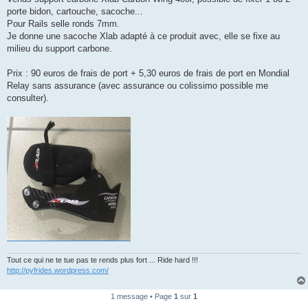
s
porte bidon, cartouche, sacoche...
a
g
Pour Rails selle ronds 7mm.
e
Je donne une sacoche Xlab adapté à ce produit avec, elle se fixe au
n
o
milieu du support carbone.
n
l
u
Prix : 90 euros de frais de port + 5,30 euros de frais de port en Mondial
Relay sans assurance (avec assurance ou colissimo possible me
consulter).
Tout ce qui ne te tue pas te rends plus fort ... Ride hard !!!
http://pyfrides.wordpress.com/
1 message • Page
1
sur
1