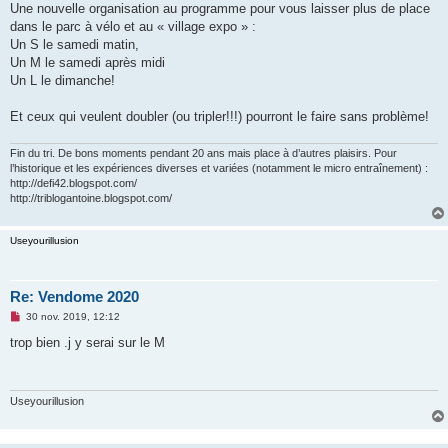
Une nouvelle organisation au programme pour vous laisser plus de place
n
o
dans le parc à vélo et au « village expo » :
n
Un S le samedi matin,
l
u
Un M le samedi après midi
Un L le dimanche!
Et ceux qui veulent doubler (ou tripler!!!) pourront le faire sans problème!
Fin du tri. De bons moments pendant 20 ans mais place à d’autres plaisirs. Pour
l’historique et les expériences diverses et variées (notamment le micro entraînement) :
http://defi42.blogspot.com/
http://triblogantoine.blogspot.com/
Useyourillusion
Re: Vendome 2020
M
30 nov. 2019, 12:12
e
s
trop bien .j y serai sur le M
s
a
g
e
n
Useyourillusion
o
n
l
u