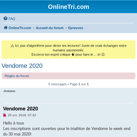
OnlineTri.com
FAQ
OnlineTri.com
Accueil du forum
Epreuves
⚠️
Ici, pas d'algorithme pour dicter tes lectures! Juste de vrais échanges entre
humains passionnés.
Excerce ton esprit critique 🧠 pour faire le ... tri 😉.
Vendome 2020
Règles du forum
5 messages • Page
1
sur
1
-Antoine-
Vendome 2020
M
20 oct. 2019, 07:42
e
s
Hello à tous
s
Les inscriptions sont ouvertes pour le triathlon de Vendome le week end
a
g
du 30 mai 2020!
e