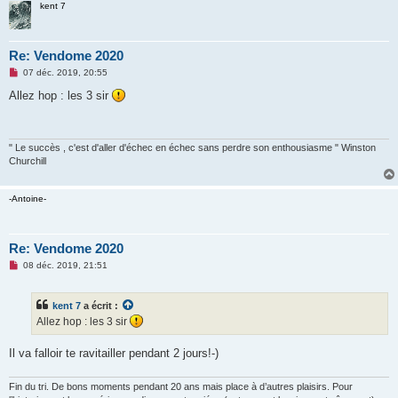
kent 7
Re: Vendome 2020
M
07 déc. 2019, 20:55
e
s
Allez hop : les 3 sir
s
a
g
e
n
" Le succès , c'est d'aller d'échec en échec sans perdre son enthousiasme " Winston
o
Churchill
n
l
u
-Antoine-
Re: Vendome 2020
M
08 déc. 2019, 21:51
e
s
s
kent 7
a écrit :
a
g
Allez hop : les 3 sir
e
n
o
Il va falloir te ravitailler pendant 2 jours!-)
n
l
u
Fin du tri. De bons moments pendant 20 ans mais place à d’autres plaisirs. Pour