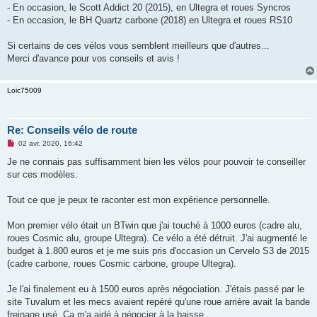
- En occasion, le Scott Addict 20 (2015), en Ultegra et roues Syncros
- En occasion, le BH Quartz carbone (2018) en Ultegra et roues RS10
Si certains de ces vélos vous semblent meilleurs que d'autres...
Merci d'avance pour vos conseils et avis !
Loic75009
Re: Conseils vélo de route
M
02 avr. 2020, 16:42
e
s
Je ne connais pas suffisamment bien les vélos pour pouvoir te conseiller
s
sur ces modèles.
a
g
e
Tout ce que je peux te raconter est mon expérience personnelle.
n
o
n
Mon premier vélo était un BTwin que j'ai touché à 1000 euros (cadre alu,
l
u
roues Cosmic alu, groupe Ultegra). Ce vélo a été détruit. J'ai augmenté le
budget à 1.800 euros et je me suis pris d'occasion un Cervelo S3 de 2015
(cadre carbone, roues Cosmic carbone, groupe Ultegra).
Je l'ai finalement eu à 1500 euros après négociation. J'étais passé par le
site Tuvalum et les mecs avaient repéré qu'une roue arrière avait la bande
freinage usé. Ça m'a aidé à négocier à la baisse.