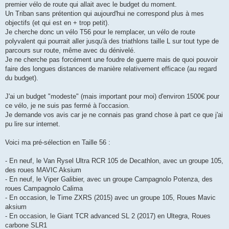
premier vélo de route qui allait avec le budget du moment.
n
o
Un Triban sans prétention qui aujourd'hui ne correspond plus à mes
n
objectifs (et qui est en + trop petit).
l
u
Je cherche donc un vélo T56 pour le remplacer, un vélo de route
polyvalent qui pourrait aller jusqu'à des triathlons taille L sur tout type de
parcours sur route, même avec du dénivelé.
Je ne cherche pas forcément une foudre de guerre mais de quoi pouvoir
faire des longues distances de manière relativement efficace (au regard
du budget).
J'ai un budget "modeste" (mais important pour moi) d'environ 1500€ pour
ce vélo, je ne suis pas fermé à l'occasion.
Je demande vos avis car je ne connais pas grand chose à part ce que j'ai
pu lire sur internet.
Voici ma pré-sélection en Taille 56 :
- En neuf, le Van Rysel Ultra RCR 105 de Decathlon, avec un groupe 105,
des roues MAVIC Aksium
- En neuf, le Viper Galibier, avec un groupe Campagnolo Potenza, des
roues Campagnolo Calima
- En occasion, le Time ZXRS (2015) avec un groupe 105, Roues Mavic
aksium
- En occasion, le Giant TCR advanced SL 2 (2017) en Ultegra, Roues
carbone SLR1