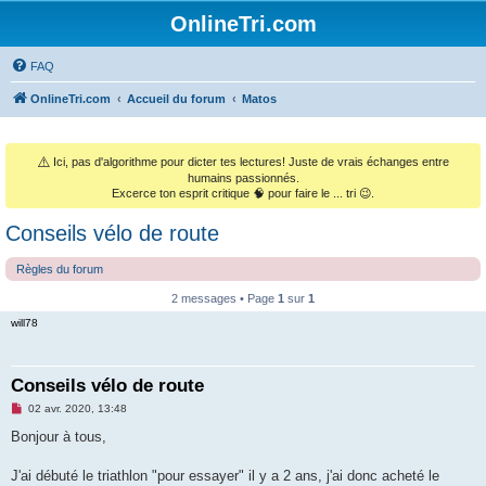
OnlineTri.com
FAQ
OnlineTri.com
Accueil du forum
Matos
⚠️
Ici, pas d'algorithme pour dicter tes lectures! Juste de vrais échanges entre
humains passionnés.
Excerce ton esprit critique 🧠 pour faire le ... tri 😉.
Conseils vélo de route
Règles du forum
2 messages • Page
1
sur
1
will78
Conseils vélo de route
M
02 avr. 2020, 13:48
e
s
Bonjour à tous,
s
a
g
J'ai débuté le triathlon "pour essayer" il y a 2 ans, j'ai donc acheté le
e