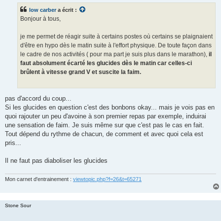
s
low carber
a écrit :
a
g
Bonjour à tous,
e
n
o
je me permet de réagir suite à certains postes où certains se plaignaient
n
d'être en hypo dès le matin suite à l'effort physique. De toute façon dans
l
u
le cadre de nos activités ( pour ma part je suis plus dans le marathon),
il
faut absolument écarté les glucides dès le matin car celles-ci
brûlent à vitesse grand V et suscite la faim.
pas d'accord du coup...
Si les glucides en question c'est des bonbons okay... mais je vois pas en
quoi rajouter un peu d'avoine à son premier repas par exemple, induirai
une sensation de faim. Je suis même sur que c'est pas le cas en fait.
Tout dépend du rythme de chacun, de comment et avec quoi cela est
pris...
Il ne faut pas diaboliser les glucides
Mon carnet d'entrainement :
viewtopic.php?f=26&t=65271
Stone Sour