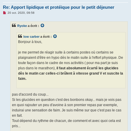
Re: Apport lipidique et protéique pour le petit déjeuner
M
20 oct. 2020, 09:58
e
s
s
Ryoke
a écrit :
a
g
e
low carber
a écrit :
n
o
Bonjour à tous,
n
l
u
je me permet de réagir suite à certains postes où certains se
plaignaient d'être en hypo dès le matin suite à l'effort physique. De
toute façon dans le cadre de nos activités ( pour ma part je suis
plus dans le marathon),
il faut absolument écarté les glucides
dès le matin car celles-ci brûlent à vitesse grand V et suscite la
faim.
pas d'accord du coup...
Si les glucides en question c'est des bonbons okay... mais je vois pas
en quoi rajouter un peu d'avoine à son premier repas par exemple,
induirai une sensation de faim. Je suis même sur que c'est pas le cas
en fait.
Tout dépend du rythme de chacun, de comment et avec quoi cela est
pris...