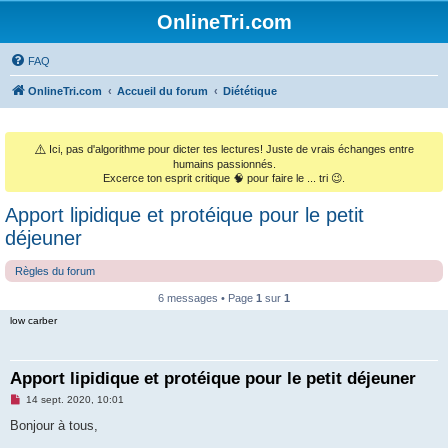
OnlineTri.com
FAQ
OnlineTri.com
Accueil du forum
Diététique
⚠️
Ici, pas d'algorithme pour dicter tes lectures! Juste de vrais échanges entre
humains passionnés.
Excerce ton esprit critique 🧠 pour faire le ... tri 😉.
Apport lipidique et protéique pour le petit
déjeuner
Règles du forum
6 messages • Page
1
sur
1
low carber
Apport lipidique et protéique pour le petit déjeuner
M
14 sept. 2020, 10:01
e
s
Bonjour à tous,
s
a