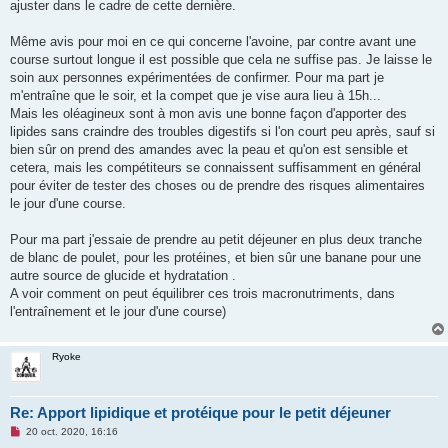
o
ajuster dans le cadre de cette dernière.
n
l
u
Même avis pour moi en ce qui concerne l'avoine, par contre avant une
course surtout longue il est possible que cela ne suffise pas. Je laisse le
soin aux personnes expérimentées de confirmer. Pour ma part je
m'entraîne que le soir, et la compet que je vise aura lieu à 15h...
Mais les oléagineux sont à mon avis une bonne façon d'apporter des
lipides sans craindre des troubles digestifs si l'on court peu après, sauf si
bien sûr on prend des amandes avec la peau et qu'on est sensible et
cetera, mais les compétiteurs se connaissent suffisamment en général
pour éviter de tester des choses ou de prendre des risques alimentaires
le jour d'une course.
Pour ma part j'essaie de prendre au petit déjeuner en plus deux tranche
de blanc de poulet, pour les protéines, et bien sûr une banane pour une
autre source de glucide et hydratation .
A voir comment on peut équilibrer ces trois macronutriments, dans
l'entraînement et le jour d'une course)
Ryoke
Re: Apport lipidique et protéique pour le petit déjeuner
M
20 oct. 2020, 16:16
e