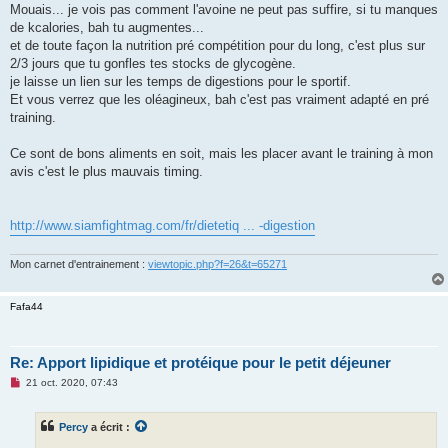
s
Mouais... je vois pas comment l'avoine ne peut pas suffire, si tu manques
s
de kcalories, bah tu augmentes...
a
g
et de toute façon la nutrition pré compétition pour du long, c'est plus sur
e
2/3 jours que tu gonfles tes stocks de glycogène.
n
o
je laisse un lien sur les temps de digestions pour le sportif.
n
Et vous verrez que les oléagineux, bah c'est pas vraiment adapté en pré
l
u
training.
Ce sont de bons aliments en soit, mais les placer avant le training à mon
avis c'est le plus mauvais timing.
http://www.siamfightmag.com/fr/dietetiq ... -digestion
Mon carnet d'entrainement :
viewtopic.php?f=26&t=65271
Fafa44
Re: Apport lipidique et protéique pour le petit déjeuner
M
21 oct. 2020, 07:43
e
s
s
Percy
a écrit :
a
g