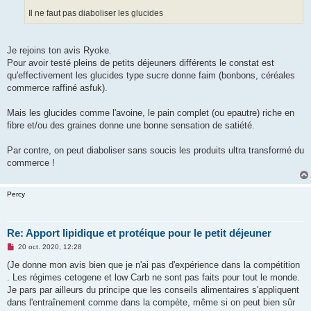
Il ne faut pas diaboliser les glucides
Je rejoins ton avis Ryoke.
Pour avoir testé pleins de petits déjeuners différents le constat est
qu'effectivement les glucides type sucre donne faim (bonbons, céréales
commerce raffiné asfuk).
Mais les glucides comme l'avoine, le pain complet (ou epautre) riche en
fibre et/ou des graines donne une bonne sensation de satiété.
Par contre, on peut diaboliser sans soucis les produits ultra transformé du
commerce !
Percy
Re: Apport lipidique et protéique pour le petit déjeuner
M
20 oct. 2020, 12:28
e
s
(Je donne mon avis bien que je n'ai pas d'expérience dans la compétition
s
. Les régimes cetogene et low Carb ne sont pas faits pour tout le monde.
a
g
Je pars par ailleurs du principe que les conseils alimentaires s'appliquent
e
dans l'entraînement comme dans la compète, même si on peut bien sûr
n