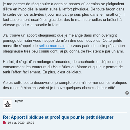
g
je me permet de réagir suite à certains postes où certains se plaignaient
e
d'être en hypo dès le matin suite à l'effort physique. De toute façon dans
n
o
le cadre de nos activités ( pour ma part je suis plus dans le marathon), il
n
faut absolument écarté les glucides dès le matin car celles-ci brûlent à
l
u
vitesse grand V et suscite la faim.
J'ai trouvé un apport oléagineux que je mélange dans mon overnight
porridge du matin vous risquez de m'en dire des nouvelles. Cette petite
merveille s'appelle le
sellou marocain
. Je vous parle de cette préparation
oléagineuse très peu connu dont j'ai pu connaître l'existence par un ami.
En fait, il s'agit d'un mélange d'amandes, de cacahuète et d'épices que
consomment les coureurs du Haut Atlas au Maroc et qui leur permet de
tenir l'effort facilement. En plus, c'est délicieux.
Après cette petite découverte, je compte bien m'informer sur les pratiques
des runes éthiopiens voir si je trouve quelques choses de leur côté.
Ryoke
Re: Apport lipidique et protéique pour le petit déjeuner
M
16 oct. 2020, 15:25
e
s