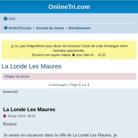
OnlineTri.com
FAQ
OnlineTri.com
Accueil du forum
Entraînement
⚠️
Ici, pas d'algorithme pour dicter tes lectures! Juste de vrais échanges entre
humains passionnés.
Excerce ton esprit critique 🧠 pour faire le ... tri 😉.
La Londe Les Maures
Règles du forum
4 messages • Page
1
sur
1
benben33
La Londe Les Maures
M
08 juil. 2021, 08:21
e
s
Bonjour,
s
a
g
Je serais en vacances dans la ville de La Londe Les Maures, je
e