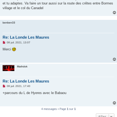
et tu adaptes. Va faire un tour aussi sur la route des crêtes entre Bormes
village et le col du Canadel
benben33
Re: La Londe Les Maures
M
08 juil. 2021, 13:07
e
s
Merci
s
a
g
e
n
Mathdok
o
n
l
u
Re: La Londe Les Maures
M
08 juil. 2021, 17:40
e
s
+parcours du L de Hyeres avec le Babaou
s
a
g
e
n
4 messages • Page
1
sur
1
o
n
Aller