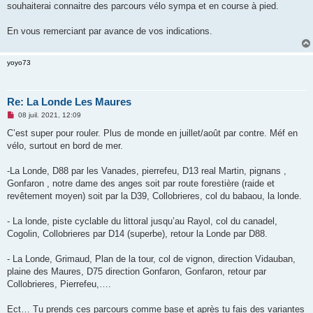
souhaiterai connaitre des parcours vélo sympa et en course à pied.
n
o
n
En vous remerciant par avance de vos indications.
l
u
yoyo73
Re: La Londe Les Maures
M
08 juil. 2021, 12:09
e
s
C’est super pour rouler. Plus de monde en juillet/août par contre. Méf en
s
vélo, surtout en bord de mer.
a
g
e
-La Londe, D88 par les Vanades, pierrefeu, D13 real Martin, pignans ,
n
o
Gonfaron , notre dame des anges soit par route forestière (raide et
n
revêtement moyen) soit par la D39, Collobrieres, col du babaou, la londe.
l
u
- La londe, piste cyclable du littoral jusqu’au Rayol, col du canadel,
Cogolin, Collobrieres par D14 (superbe), retour la Londe par D88.
- La Londe, Grimaud, Plan de la tour, col de vignon, direction Vidauban,
plaine des Maures, D75 direction Gonfaron, Gonfaron, retour par
Collobrieres, Pierrefeu,….
Ect… Tu prends ces parcours comme base et après tu fais des variantes