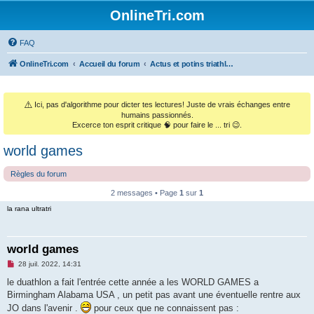
OnlineTri.com
FAQ
OnlineTri.com
Accueil du forum
Actus et potins triathlétiques (et le monde sportif général)
⚠️
Ici, pas d'algorithme pour dicter tes lectures! Juste de vrais échanges entre
humains passionnés.
Excerce ton esprit critique 🧠 pour faire le ... tri 😉.
world games
Règles du forum
2 messages • Page
1
sur
1
la rana ultratri
world games
M
28 juil. 2022, 14:31
e
s
le duathlon a fait l'entrée cette année a les WORLD GAMES a
s
Birmingham Alabama USA , un petit pas avant une éventuelle rentre aux
a
g
JO dans l'avenir .
pour ceux que ne connaissent pas :
e