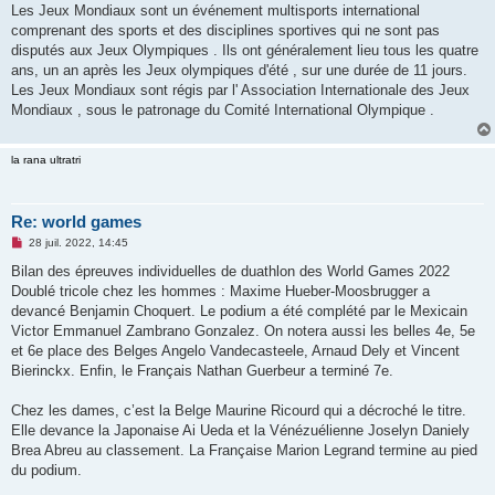
Les Jeux Mondiaux sont un événement multisports international
n
o
comprenant des sports et des disciplines sportives qui ne sont pas
n
disputés aux Jeux Olympiques . Ils ont généralement lieu tous les quatre
l
u
ans, un an après les Jeux olympiques d'été , sur une durée de 11 jours.
Les Jeux Mondiaux sont régis par l' Association Internationale des Jeux
Mondiaux , sous le patronage du Comité International Olympique .
la rana ultratri
Re: world games
M
28 juil. 2022, 14:45
e
s
Bilan des épreuves individuelles de duathlon des World Games 2022
s
Doublé tricole chez les hommes : Maxime Hueber-Moosbrugger a
a
g
devancé Benjamin Choquert. Le podium a été complété par le Mexicain
e
Victor Emmanuel Zambrano Gonzalez. On notera aussi les belles 4e, 5e
n
o
et 6e place des Belges Angelo Vandecasteele, Arnaud Dely et Vincent
n
Bierinckx. Enfin, le Français Nathan Guerbeur a terminé 7e.
l
u
Chez les dames, c’est la Belge Maurine Ricourd qui a décroché le titre.
Elle devance la Japonaise Ai Ueda et la Vénézuélienne Joselyn Daniely
Brea Abreu au classement. La Française Marion Legrand termine au pied
du podium.