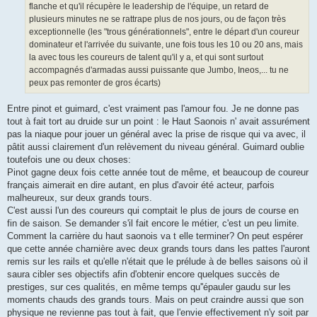
flanche et qu'il récupère le leadership de l'équipe, un retard de
plusieurs minutes ne se rattrape plus de nos jours, ou de façon très
exceptionnelle (les "trous générationnels", entre le départ d'un coureur
dominateur et l'arrivée du suivante, une fois tous les 10 ou 20 ans, mais
la avec tous les coureurs de talent qu'il y a, et qui sont surtout
accompagnés d'armadas aussi puissante que Jumbo, Ineos,... tu ne
peux pas remonter de gros écarts)
Entre pinot et guimard, c'est vraiment pas l'amour fou. Je ne donne pas
tout à fait tort au druide sur un point : le Haut Saonois n' avait assurément
pas la niaque pour jouer un général avec la prise de risque qui va avec, il
pâtit aussi clairement d'un relèvement du niveau général. Guimard oublie
toutefois une ou deux choses:
Pinot gagne deux fois cette année tout de même, et beaucoup de coureur
français aimerait en dire autant, en plus d'avoir été acteur, parfois
malheureux, sur deux grands tours.
C'est aussi l'un des coureurs qui comptait le plus de jours de course en
fin de saison. Se demander s'il fait encore le métier, c'est un peu limite.
Comment la carrière du haut saonois va t elle terminer? On peut espérer
que cette année charnière avec deux grands tours dans les pattes l'auront
remis sur les rails et qu'elle n'était que le prélude à de belles saisons où il
saura cibler ses objectifs afin d'obtenir encore quelques succès de
prestiges, sur ces qualités, en même temps qu''épauler gaudu sur les
moments chauds des grands tours. Mais on peut craindre aussi que son
physique ne revienne pas tout à fait, que l'envie effectivement n'y soit par