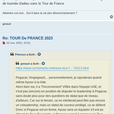
de tournée d'adieu sans le Tour de France
Atteindre son but... Est-il dans la vie pire désenchantement ?
geraud
Re: TOUR De FRANCE 2023
M
02 nov. 2022, 23:51
e
s
s
Pelvoux
a écrit :
a
g
e
geraud
a écrit :
n
o
https://www.cyclismactu.net/news-tour-f ... 70213.html
n
l
u
Pogacar, Vingegaard,... personnellement, je rajouterais quand
même Ayuso à la liste.
Alors bien sur, il a "l'inconvenient" d'être dans l'équipe UAE, et
n'est pas (encore) en position de disputer le leadership à Pogacar,
sans doute plus pour des questions de statut que de niveau
d'ailleurs. Car sur le terrain, ca ne mériterait peut être pas encore
un coleadership, mais un statut de coureur protégé, ca se défend
Donc si Pogacar est en forme, Ayuso sera un équipier s'il est au