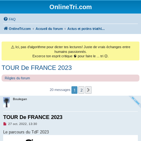
OnlineTri.com
FAQ
OnlineTri.com
Accueil du forum
Actus et potins triathlétiques (et le monde sportif général)
⚠️
Ici, pas d'algorithme pour dicter tes lectures! Juste de vrais échanges entre
humains passionnés.
Excerce ton esprit critique 🧠 pour faire le ... tri 😉.
TOUR De FRANCE 2023
Règles du forum
1
2
Suivant
20 messages
Boulegan
TOUR De FRANCE 2023
M
27 oct. 2022, 13:30
e
s
Le parcours du TdF 2023
s
a