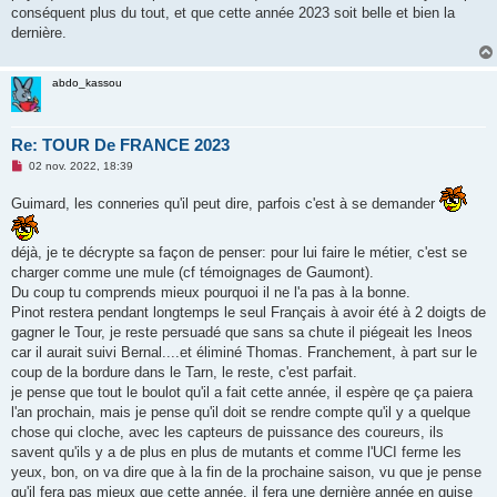
conséquent plus du tout, et que cette année 2023 soit belle et bien la
dernière.
abdo_kassou
Re: TOUR De FRANCE 2023
M
02 nov. 2022, 18:39
e
s
Guimard, les conneries qu'il peut dire, parfois c'est à se demander
s
a
g
e
déjà, je te décrypte sa façon de penser: pour lui faire le métier, c'est se
n
charger comme une mule (cf témoignages de Gaumont).
o
n
Du coup tu comprends mieux pourquoi il ne l'a pas à la bonne.
l
Pinot restera pendant longtemps le seul Français à avoir été à 2 doigts de
u
gagner le Tour, je reste persuadé que sans sa chute il piégeait les Ineos
car il aurait suivi Bernal....et éliminé Thomas. Franchement, à part sur le
coup de la bordure dans le Tarn, le reste, c'est parfait.
je pense que tout le boulot qu'il a fait cette année, il espère qe ça paiera
l'an prochain, mais je pense qu'il doit se rendre compte qu'il y a quelque
chose qui cloche, avec les capteurs de puissance des coureurs, ils
savent qu'ils y a de plus en plus de mutants et comme l'UCI ferme les
yeux, bon, on va dire que à la fin de la prochaine saison, vu que je pense
qu'il fera pas mieux que cette année, il fera une dernière année en guise