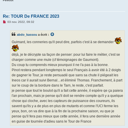
Pelvoux
Re: TOUR De FRANCE 2023
M
03 nov. 2022, 09:32
e
s
s
abdo_kassou
a écrit :
a
g
Guimard, les conneries qu'il peut dire, parfois c'est à se demander
e
n
o
n
déjà, je te décrypte sa façon de penser: pour lui faire le métier, c'est se
l
u
charger comme une mule (cf témoignages de Gaumont).
Du coup tu comprends mieux pourquoi il ne l'a pas à la bonne.
Pinot restera pendant longtemps le seul Français à avoir été à 2 doigts
de gagner le Tour, je reste persuadé que sans sa chute il piégeait les
Ineos car il aurait suivi Bernal....et éliminé Thomas. Franchement, à part
sur le coup de la bordure dans le Tarn, le reste, c'est parfait.
je pense que tout le boulot qu'il a fait cette année, il espère qe ça paiera
l'an prochain, mais je pense qu'il doit se rendre compte qu'il y a quelque
chose qui cloche, avec les capteurs de puissance des coureurs, ils
savent qu'ils y a de plus en plus de mutants et comme l'UCI ferme les
yeux, bon, on va dire que à la fin de la prochaine saison, vu que je
pense qu'il fera pas mieux que cette année, il fera une dernière année
en guise de tournée d'adieu sans le Tour de France