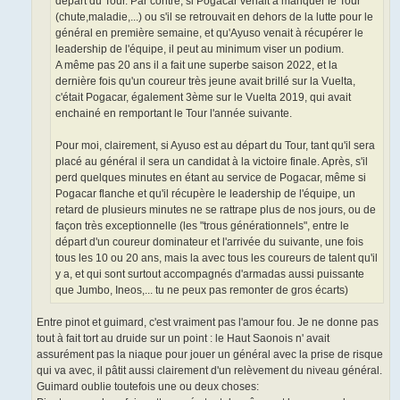
départ du Tour. Par contre, si Pogacar venait à manquer le Tour
(chute,maladie,...) ou s'il se retrouvait en dehors de la lutte pour le
général en première semaine, et qu'Ayuso venait à récupérer le
leadership de l'équipe, il peut au minimum viser un podium.
A même pas 20 ans il a fait une superbe saison 2022, et la
dernière fois qu'un coureur très jeune avait brillé sur la Vuelta,
c'était Pogacar, également 3ème sur le Vuelta 2019, qui avait
enchainé en remportant le Tour l'année suivante.
Pour moi, clairement, si Ayuso est au départ du Tour, tant qu'il sera
placé au général il sera un candidat à la victoire finale. Après, s'il
perd quelques minutes en étant au service de Pogacar, même si
Pogacar flanche et qu'il récupère le leadership de l'équipe, un
retard de plusieurs minutes ne se rattrape plus de nos jours, ou de
façon très exceptionnelle (les "trous générationnels", entre le
départ d'un coureur dominateur et l'arrivée du suivante, une fois
tous les 10 ou 20 ans, mais la avec tous les coureurs de talent qu'il
y a, et qui sont surtout accompagnés d'armadas aussi puissante
que Jumbo, Ineos,... tu ne peux pas remonter de gros écarts)
Entre pinot et guimard, c'est vraiment pas l'amour fou. Je ne donne pas
tout à fait tort au druide sur un point : le Haut Saonois n' avait
assurément pas la niaque pour jouer un général avec la prise de risque
qui va avec, il pâtit aussi clairement d'un relèvement du niveau général.
Guimard oublie toutefois une ou deux choses: