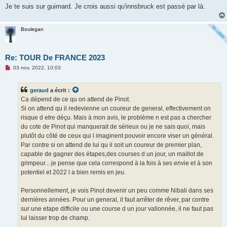
Je te suis sur guimard. Je crois aussi qu'innsbruck est passé par là.
Boulegan
Re: TOUR De FRANCE 2023
M
03 nov. 2022, 10:03
e
s
s
geraud
a écrit :
a
g
Ca dépend de ce qu on attend de Pinot.
e
Si on attend qu il redevienne un coureur de general, effectivement on
n
o
risque d etre déçu. Mais à mon avis, le problème n est pas a chercher
n
du cote de Pinot qui manquerait de sérieux ou je ne sais quoi, mais
l
u
plutôt du côté de ceux qui l imaginent pouvoir encore viser un général.
Par contre si on attend de lui qu il soit un coureur de premier plan,
capable de gagner des étapes,des courses d un jour, un maillot de
grimpeur... je pense que cela correspond à la fois à ses envie et à son
potentiel et 2022 l a bien remis en jeu.
Personnellement, je vois Pinot devenir un peu comme Nibali dans ses
dernières années. Pour un general, il faut arrêter de rêver, par contre
sur une etape difficile ou une course d un jour vallonnée, il ne faut pas
lui laisser trop de champ.