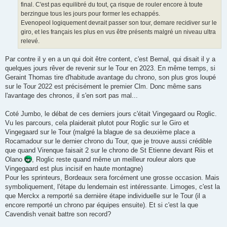
final. C'est pas equilibré du tout, ça risque de rouler encore à toute
berzingue tous les jours pour former les echappés.
Evenopeol logiquement devrait passer son tour, demare recidiver sur le
giro, et les français les plus en vus être présents malgré un niveau ultra
relevé.
Par contre il y en a un qui doit être content, c'est Bernal, qui disait il y a
quelques jours rêver de revenir sur le Tour en 2023. En même temps, si
Geraint Thomas tire d'habitude avantage du chrono, son plus gros loupé
sur le Tour 2022 est précisément le premier Clm. Donc même sans
l'avantage des chronos, il s'en sort pas mal...
Coté Jumbo, le débat de ces derniers jours c'était Vingegaard ou Roglic.
Vu les parcours, cela plaiderait plutot pour Roglic sur le Giro et
Vingegaard sur le Tour (malgré la blague de sa deuxième place a
Rocamadour sur le dernier chrono du Tour, que je trouve aussi crédible
que quand Virenque faisait 2 sur le chrono de St Etienne devant Riis et
Olano
, Roglic reste quand même un meilleur rouleur alors que
Vingegaard est plus incisif en haute montagne)
Pour les sprinteurs, Bordeaux sera forcément une grosse occasion. Mais
symboliquement, l'étape du lendemain est intéressante. Limoges, c'est la
que Merckx a remporté sa dernière étape individuelle sur le Tour (il a
encore remporté un chrono par équipes ensuite). Et si c'est la que
Cavendish venait battre son record?