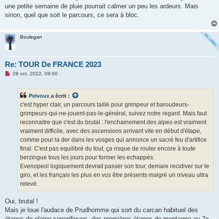
une petite semaine de pluie pourrait calmer un peu les ardeurs. Mais
sinon, quel que soit le parcours, ce sera à bloc.
Boulegan
Re: TOUR De FRANCE 2023
M
28 oct. 2022, 09:00
e
s
s
Pelvoux
a écrit :
a
g
c'est hyper clair, un parcours taillé pour grimpeur et baroudeurs-
e
grimpeurs-qui-ne-jouent-pas-le-général, suivez notre regard. Mais faut
n
o
reconnaitre que c'est du brutal : l'enchainement des alpes est vraiment
n
vraiment difficile, avec des ascensions arrivant vite en début d'étape,
l
u
comme pour la der dans les vosges qui annonce un sacré feu d'artifice
final. C'est pas equilibré du tout, ça risque de rouler encore à toute
berzingue tous les jours pour former les echappés.
Evenopeol logiquement devrait passer son tour, demare recidiver sur le
giro, et les français les plus en vus être présents malgré un niveau ultra
relevé.
Oui, brutal !
Mais je loue l'audace de Prudhomme qui sort du carcan habituel des
étapes de plaine soporifiques, des premières étapes de montagne au 7e