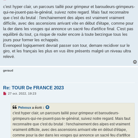
e
s
c'est hyper clair, un parcours taillé pour grimpeur et baroudeurs-grimpeurs-
s
qui-ne-jouent-pas-le-général, suivez notre regard. Mais faut reconnaitre
a
g
que c'est du brutal : l'enchainement des alpes est vraiment vraiment
e
difficile, avec des ascensions arrivant vite en début d'étape, comme pour
n
o
la der dans les vosges qui annonce un sacré feu d'artifice final. C'est pas
n
equilibré du tout, ça risque de rouler encore à toute berzingue tous les
l
u
jours pour former les echappés.
Evenopeol logiquement devrait passer son tour, demare recidiver sur le
giro, et les français les plus en vus être présents malgré un niveau ultra
relevé.
geraud
Re: TOUR De FRANCE 2023
M
27 oct. 2022, 19:23
e
s
s
Pelvoux
a écrit :
a
g
c'est hyper clair, un parcours taillé pour grimpeur et baroudeurs-
e
grimpeurs-qui-ne-jouent-pas-le-général, suivez notre regard. Mais faut
n
o
reconnaitre que c'est du brutal : l'enchainement des alpes est vraiment
n
vraiment difficile, avec des ascensions arrivant vite en début d'étape,
l
u
comme pour la der dans les vosges qui annonce un sacré feu d'artifice