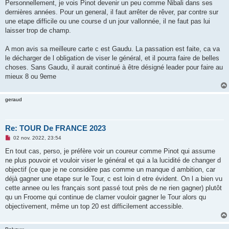
Personnellement, je vois Pinot devenir un peu comme Nibali dans ses
dernières années. Pour un general, il faut arrêter de rêver, par contre sur
une etape difficile ou une course d un jour vallonnée, il ne faut pas lui
laisser trop de champ.
A mon avis sa meilleure carte c est Gaudu. La passation est faite, ca va
le décharger de l obligation de viser le général, et il pourra faire de belles
choses. Sans Gaudu, il aurait continué à être désigné leader pour faire au
mieux 8 ou 9eme
geraud
Re: TOUR De FRANCE 2023
M
02 nov. 2022, 23:54
e
s
En tout cas, perso, je préfère voir un coureur comme Pinot qui assume
s
ne plus pouvoir et vouloir viser le général et qui a la lucidité de changer d
a
g
objectif (ce que je ne considère pas comme un manque d ambition, car
e
déjà gagner une etape sur le Tour, c est loin d etre évident. On l a bien vu
n
o
cette annee ou les français sont passé tout près de ne rien gagner) plutôt
n
qu un Froome qui continue de clamer vouloir gagner le Tour alors qu
l
u
objectivement, même un top 20 est difficilement accessible.