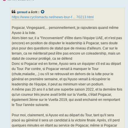
e
s
s
geraud
a écrit :
a
g
https://www.cyclismactu.net/news-tour-f ... 70213.html
e
n
o
Pogacar, Vingegaard,... personnellement, je rajouterais quand même
n
Ayuso à la liste.
l
u
Alors bien sur, il a "l'inconvenient" d'être dans l'équipe UAE, et n'est pas
(encore) en position de disputer le leadership à Pogacar, sans doute
plus pour des questions de statut que de niveau d'ailleurs. Car sur le
terrain, ca ne mériterait peut être pas encore un coleadership, mais un
statut de coureur protégé, ca se défend
Donc si Pogacar est en forme, Ayuso sera un équipier s'il est au départ
du Tour. Par contre, si Pogacar venait à manquer le Tour
(chute,maladie,...) ou s'il se retrouvait en dehors de la lutte pour le
général en première semaine, et qu'Ayuso venait à récupérer le
leadership de l'équipe, il peut au minimum viser un podium.
A même pas 20 ans il a fait une superbe saison 2022, et la dernière fois
qu'un coureur très jeune avait brillé sur la Vuelta, c'était Pogacar,
également 3ème sur le Vuelta 2019, qui avait enchainé en remportant
le Tour l'année suivante.
Pour moi, clairement, si Ayuso est au départ du Tour, tant qu'il sera
placé au général il sera un candidat à la victoire finale. Après, s'il perd
quelques minutes en étant au service de Pogacar, même si Pogacar