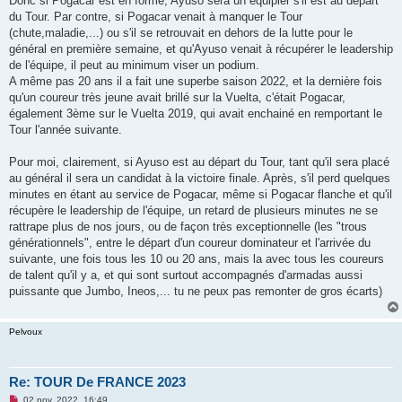
Donc si Pogacar est en forme, Ayuso sera un équipier s'il est au départ
du Tour. Par contre, si Pogacar venait à manquer le Tour
(chute,maladie,...) ou s'il se retrouvait en dehors de la lutte pour le
général en première semaine, et qu'Ayuso venait à récupérer le leadership
de l'équipe, il peut au minimum viser un podium.
A même pas 20 ans il a fait une superbe saison 2022, et la dernière fois
qu'un coureur très jeune avait brillé sur la Vuelta, c'était Pogacar,
également 3ème sur le Vuelta 2019, qui avait enchainé en remportant le
Tour l'année suivante.
Pour moi, clairement, si Ayuso est au départ du Tour, tant qu'il sera placé
au général il sera un candidat à la victoire finale. Après, s'il perd quelques
minutes en étant au service de Pogacar, même si Pogacar flanche et qu'il
récupère le leadership de l'équipe, un retard de plusieurs minutes ne se
rattrape plus de nos jours, ou de façon très exceptionnelle (les "trous
générationnels", entre le départ d'un coureur dominateur et l'arrivée du
suivante, une fois tous les 10 ou 20 ans, mais la avec tous les coureurs
de talent qu'il y a, et qui sont surtout accompagnés d'armadas aussi
puissante que Jumbo, Ineos,... tu ne peux pas remonter de gros écarts)
Pelvoux
Re: TOUR De FRANCE 2023
M
02 nov. 2022, 16:49