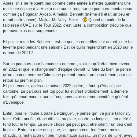
Après, s'ils ne rejouent pas comme cette année à mettre quasiment une
meilleure équipe à la Vuelta que sur le Tour, sur un parcours montagneux
comme ça Pogacar, Ayoso, Almeida, Bennett (même s'il était un peu en
retrait cette année), Majka, McNulty, Soler...
Quand on parle de la
faiblesse d'UAE sur le Tour 2022, c'est juste la composition d'équipe que
je trouve plus que surprenante.
Et puis il reste les Bahrein... est ce que les contrôles leur auront juste fait
lever le pied pendant une saison? Est ce qu'ils reprendront en 2023 sur le
rythme de 2021?
Sur un parcours pour baroudeurs comme ça, alors qu'il était bien revenu
en 2022 et que le changement d'équipe devrait lui faire du bien, je pense
qu'un coureur comme Calmejane pourrait trouver un beau terrain pour un
retour au premier plan.
Et plus encore, après une saison 2022 galère, il faut qu'Alaphilippe
cartonne. Le parcours est top pour lui et c'est probablement la dernière
fois qu'il court pour lui sur le Tour, sans avoir comme priorité le général
d'Evenepoel.
Enfin, pour le "rouler à toute Berzingue", je pense qu'il va juste falloir s'y
faire. Cette année, étape difficile ou plate, courte ou longue,... ca a été à
fond tout le temps. La seule chose qui peut peut être ralentir un peu c'est
la pluie. Entre la route qui glisse, les spectateurs forcément moins
chauds, la motivation un peu moins haute aussi... un mois de juillet avec