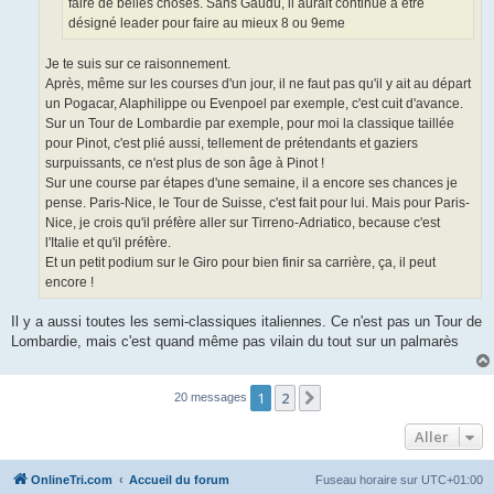
faire de belles choses. Sans Gaudu, il aurait continué à être
désigné leader pour faire au mieux 8 ou 9eme
Je te suis sur ce raisonnement.
Après, même sur les courses d'un jour, il ne faut pas qu'il y ait au départ
un Pogacar, Alaphilippe ou Evenpoel par exemple, c'est cuit d'avance.
Sur un Tour de Lombardie par exemple, pour moi la classique taillée
pour Pinot, c'est plié aussi, tellement de prétendants et gaziers
surpuissants, ce n'est plus de son âge à Pinot !
Sur une course par étapes d'une semaine, il a encore ses chances je
pense. Paris-Nice, le Tour de Suisse, c'est fait pour lui. Mais pour Paris-
Nice, je crois qu'il préfère aller sur Tirreno-Adriatico, because c'est
l'Italie et qu'il préfère.
Et un petit podium sur le Giro pour bien finir sa carrière, ça, il peut
encore !
Il y a aussi toutes les semi-classiques italiennes. Ce n'est pas un Tour de
Lombardie, mais c'est quand même pas vilain du tout sur un palmarès
1
2
Suivant
20 messages
Aller
OnlineTri.com
Accueil du forum
Fuseau horaire sur
UTC+01:00