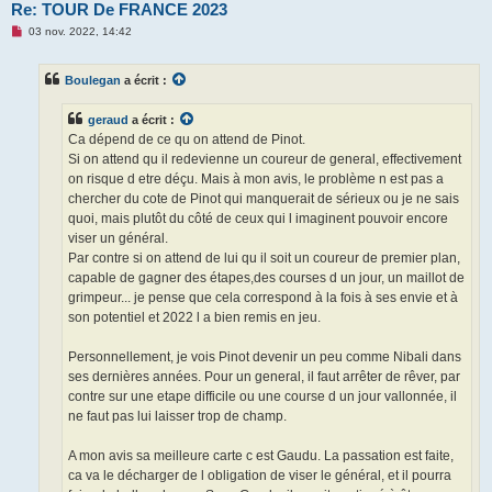
Re: TOUR De FRANCE 2023
M
03 nov. 2022, 14:42
e
s
s
Boulegan
a écrit :
a
g
e
geraud
a écrit :
n
o
Ca dépend de ce qu on attend de Pinot.
n
Si on attend qu il redevienne un coureur de general, effectivement
l
u
on risque d etre déçu. Mais à mon avis, le problème n est pas a
chercher du cote de Pinot qui manquerait de sérieux ou je ne sais
quoi, mais plutôt du côté de ceux qui l imaginent pouvoir encore
viser un général.
Par contre si on attend de lui qu il soit un coureur de premier plan,
capable de gagner des étapes,des courses d un jour, un maillot de
grimpeur... je pense que cela correspond à la fois à ses envie et à
son potentiel et 2022 l a bien remis en jeu.
Personnellement, je vois Pinot devenir un peu comme Nibali dans
ses dernières années. Pour un general, il faut arrêter de rêver, par
contre sur une etape difficile ou une course d un jour vallonnée, il
ne faut pas lui laisser trop de champ.
A mon avis sa meilleure carte c est Gaudu. La passation est faite,
ca va le décharger de l obligation de viser le général, et il pourra