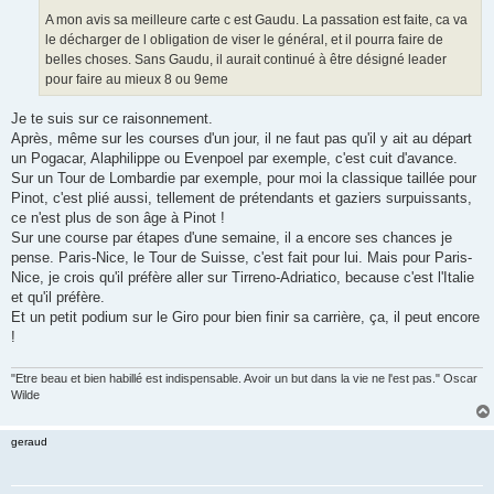
A mon avis sa meilleure carte c est Gaudu. La passation est faite, ca va
le décharger de l obligation de viser le général, et il pourra faire de
belles choses. Sans Gaudu, il aurait continué à être désigné leader
pour faire au mieux 8 ou 9eme
Je te suis sur ce raisonnement.
Après, même sur les courses d'un jour, il ne faut pas qu'il y ait au départ
un Pogacar, Alaphilippe ou Evenpoel par exemple, c'est cuit d'avance.
Sur un Tour de Lombardie par exemple, pour moi la classique taillée pour
Pinot, c'est plié aussi, tellement de prétendants et gaziers surpuissants,
ce n'est plus de son âge à Pinot !
Sur une course par étapes d'une semaine, il a encore ses chances je
pense. Paris-Nice, le Tour de Suisse, c'est fait pour lui. Mais pour Paris-
Nice, je crois qu'il préfère aller sur Tirreno-Adriatico, because c'est l'Italie
et qu'il préfère.
Et un petit podium sur le Giro pour bien finir sa carrière, ça, il peut encore
!
"Etre beau et bien habillé est indispensable. Avoir un but dans la vie ne l'est pas." Oscar
Wilde
geraud