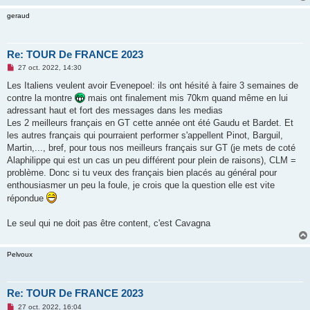
n
l
geraud
u
Re: TOUR De FRANCE 2023
M
27 oct. 2022, 14:30
e
s
Les Italiens veulent avoir Evenepoel: ils ont hésité à faire 3 semaines de
s
contre la montre
mais ont finalement mis 70km quand même en lui
a
g
adressant haut et fort des messages dans les medias
e
Les 2 meilleurs français en GT cette année ont été Gaudu et Bardet. Et
n
o
les autres français qui pourraient performer s'appellent Pinot, Barguil,
n
Martin,..., bref, pour tous nos meilleurs français sur GT (je mets de coté
l
u
Alaphilippe qui est un cas un peu différent pour plein de raisons), CLM =
problème. Donc si tu veux des français bien placés au général pour
enthousiasmer un peu la foule, je crois que la question elle est vite
répondue
Le seul qui ne doit pas être content, c'est Cavagna
Pelvoux
Re: TOUR De FRANCE 2023
M
27 oct. 2022, 16:04