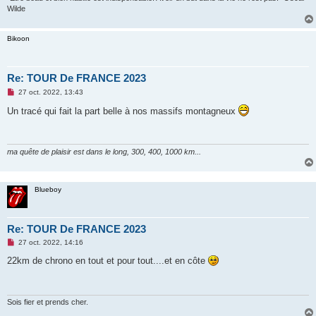
Wilde
Bikoon
Re: TOUR De FRANCE 2023
M
27 oct. 2022, 13:43
e
s
Un tracé qui fait la part belle à nos massifs montagneux
s
a
g
e
n
ma quête de plaisir est dans le long, 300, 400, 1000 km...
o
n
l
u
Blueboy
Re: TOUR De FRANCE 2023
M
27 oct. 2022, 14:16
e
s
22km de chrono en tout et pour tout....et en côte
s
a
g
e
n
Sois fier et prends cher.
o