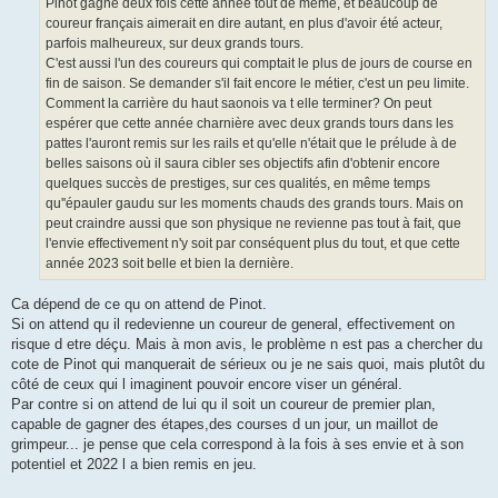
Pinot gagne deux fois cette année tout de même, et beaucoup de
coureur français aimerait en dire autant, en plus d'avoir été acteur,
parfois malheureux, sur deux grands tours.
C'est aussi l'un des coureurs qui comptait le plus de jours de course en
fin de saison. Se demander s'il fait encore le métier, c'est un peu limite.
Comment la carrière du haut saonois va t elle terminer? On peut
espérer que cette année charnière avec deux grands tours dans les
pattes l'auront remis sur les rails et qu'elle n'était que le prélude à de
belles saisons où il saura cibler ses objectifs afin d'obtenir encore
quelques succès de prestiges, sur ces qualités, en même temps
qu''épauler gaudu sur les moments chauds des grands tours. Mais on
peut craindre aussi que son physique ne revienne pas tout à fait, que
l'envie effectivement n'y soit par conséquent plus du tout, et que cette
année 2023 soit belle et bien la dernière.
Ca dépend de ce qu on attend de Pinot.
Si on attend qu il redevienne un coureur de general, effectivement on
risque d etre déçu. Mais à mon avis, le problème n est pas a chercher du
cote de Pinot qui manquerait de sérieux ou je ne sais quoi, mais plutôt du
côté de ceux qui l imaginent pouvoir encore viser un général.
Par contre si on attend de lui qu il soit un coureur de premier plan,
capable de gagner des étapes,des courses d un jour, un maillot de
grimpeur... je pense que cela correspond à la fois à ses envie et à son
potentiel et 2022 l a bien remis en jeu.