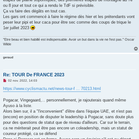
ou 8 jour et tout ce qui a rendu le TdF si prévisible.
Ça va faire des dégâts en tout cas.
Les gars ont commencé à faire le régime dès hier et les prétendants vont
peser leur pipi et leur caca pour être sec comme des coups de trique le
1er juillet 2023
"Etre beau et bien habillé est indispensable. Avoir un but dans la vie ne l'est pas." Oscar
Wilde
geraud
Re: TOUR De FRANCE 2023
M
02 nov. 2022, 14:03
e
s
https://www.cyclismactu.net/news-tour-f ... 70213.html
s
a
g
Pogacar, Vingegaard,... personnellement, je rajouterais quand même
e
Ayuso à la liste.
n
o
Alors bien sur, il a "l'inconvenient" d'être dans l'équipe UAE, et n'est pas
n
(encore) en position de disputer le leadership à Pogacar, sans doute plus
l
u
pour des questions de statut que de niveau d'ailleurs. Car sur le terrain,
ca ne mériterait peut être pas encore un coleadership, mais un statut de
coureur protégé, ca se défend