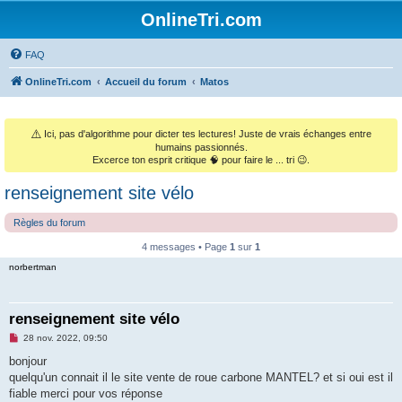
OnlineTri.com
FAQ
OnlineTri.com
Accueil du forum
Matos
⚠️
Ici, pas d'algorithme pour dicter tes lectures! Juste de vrais échanges entre
humains passionnés.
Excerce ton esprit critique 🧠 pour faire le ... tri 😉.
renseignement site vélo
Règles du forum
4 messages • Page
1
sur
1
norbertman
renseignement site vélo
M
28 nov. 2022, 09:50
e
s
bonjour
s
quelqu'un connait il le site vente de roue carbone MANTEL? et si oui est il
a
g
fiable merci pour vos réponse
e