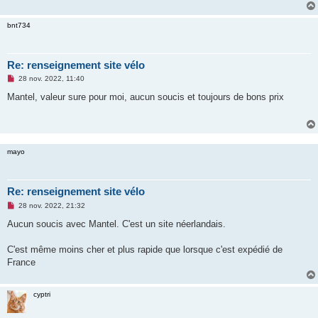
n
o
bnt734
n
l
u
Re: renseignement site vélo
M
28 nov. 2022, 11:40
e
s
Mantel, valeur sure pour moi, aucun soucis et toujours de bons prix
s
a
g
e
n
o
mayo
n
l
u
Re: renseignement site vélo
M
28 nov. 2022, 21:32
e
s
Aucun soucis avec Mantel. C'est un site néerlandais.
s
a
g
C'est même moins cher et plus rapide que lorsque c'est expédié de
e
France
n
o
n
l
cyptri
u