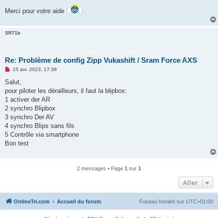
Merci pour votre aide
SR71b
Re: Problème de config Zipp Vukashift / Sram Force AXS
M
15 avr. 2023, 17:36
e
s
Salut,
s
pour piloter les dérailleurs, il faut la blipbox:
a
g
1 activer der AR
e
2 synchro Blipbox
n
o
3 synchro Der AV
n
4 synchro Blips sans fils
l
u
5 Contrôle via smartphone
Bon test
2 messages • Page
1
sur
1
Aller
OnlineTri.com
Accueil du forum
Fuseau horaire sur
UTC+01:00