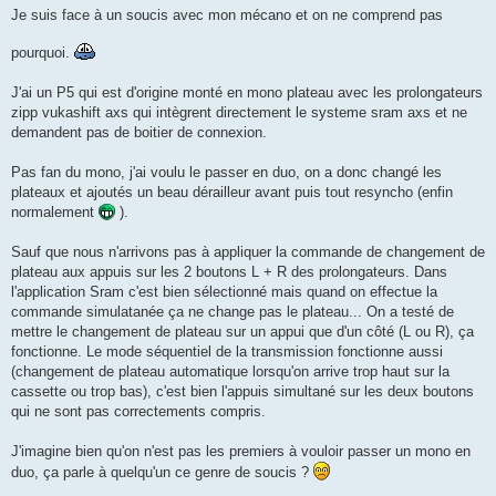
g
Je suis face à un soucis avec mon mécano et on ne comprend pas
e
n
pourquoi.
o
n
l
J'ai un P5 qui est d'origine monté en mono plateau avec les prolongateurs
u
zipp vukashift axs qui intègrent directement le systeme sram axs et ne
demandent pas de boitier de connexion.
Pas fan du mono, j'ai voulu le passer en duo, on a donc changé les
plateaux et ajoutés un beau dérailleur avant puis tout resyncho (enfin
normalement
).
Sauf que nous n'arrivons pas à appliquer la commande de changement de
plateau aux appuis sur les 2 boutons L + R des prolongateurs. Dans
l'application Sram c'est bien sélectionné mais quand on effectue la
commande simulatanée ça ne change pas le plateau... On a testé de
mettre le changement de plateau sur un appui que d'un côté (L ou R), ça
fonctionne. Le mode séquentiel de la transmission fonctionne aussi
(changement de plateau automatique lorsqu'on arrive trop haut sur la
cassette ou trop bas), c'est bien l'appuis simultané sur les deux boutons
qui ne sont pas correctements compris.
J'imagine bien qu'on n'est pas les premiers à vouloir passer un mono en
duo, ça parle à quelqu'un ce genre de soucis ?