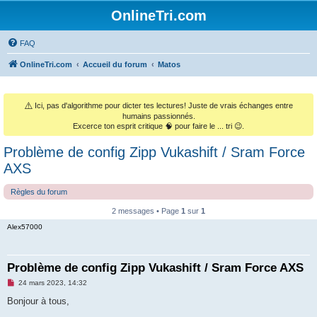
OnlineTri.com
FAQ
OnlineTri.com
Accueil du forum
Matos
⚠️
Ici, pas d'algorithme pour dicter tes lectures! Juste de vrais échanges entre
humains passionnés.
Excerce ton esprit critique 🧠 pour faire le ... tri 😉.
Problème de config Zipp Vukashift / Sram Force
AXS
Règles du forum
2 messages • Page
1
sur
1
Alex57000
Problème de config Zipp Vukashift / Sram Force AXS
M
24 mars 2023, 14:32
e
s
Bonjour à tous,
s
a