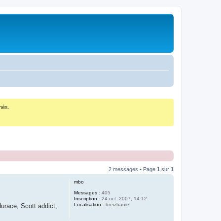
nés.
2 messages • Page
1
sur
1
mbo
Messages :
405
Inscription :
24 oct. 2007, 14:12
Localisation :
breizhanie
urace, Scott addict,