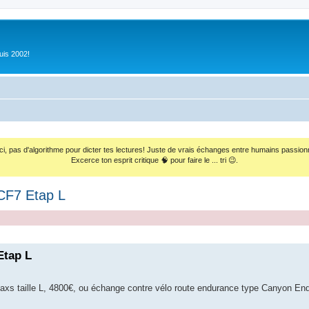
uis 2002!
ci, pas d'algorithme pour dicter tes lectures! Juste de vrais échanges entre humains passion
Excerce ton esprit critique 🧠 pour faire le ... tri 😉.
CF7 Etap L
Etap L
xs taille L, 4800€, ou échange contre vélo route endurance type Canyon End