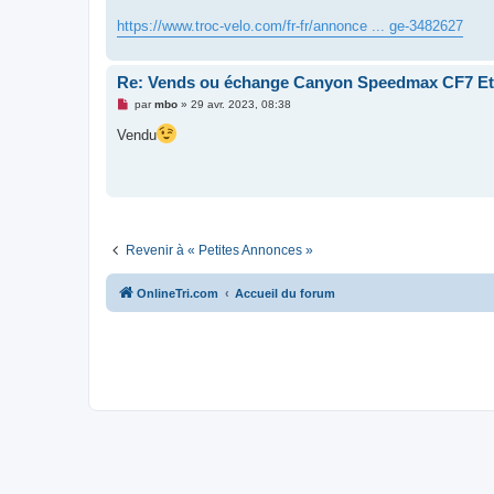
g
e
https://www.troc-velo.com/fr-fr/annonce ... ge-3482627
n
o
n
l
Re: Vends ou échange Canyon Speedmax CF7 Et
u
M
par
mbo
»
29 avr. 2023, 08:38
e
s
Vendu
s
a
g
e
n
o
n
l
u
Revenir à « Petites Annonces »
OnlineTri.com
Accueil du forum