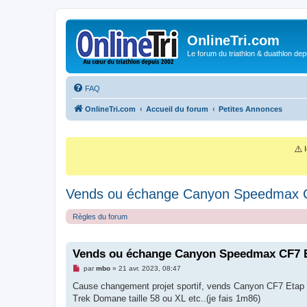
OnlineTri.com
Le forum du triathlon & duathlon dep
FAQ
OnlineTri.com
Accueil du forum
Petites Annonces
⚠️
I
Vends ou échange Canyon Speedmax 
Règles du forum
Vends ou échange Canyon Speedmax CF7 
M
par
mbo
»
21 avr. 2023, 08:47
e
s
Cause changement projet sportif, vends Canyon CF7 Etap a
s
Trek Domane taille 58 ou XL etc..(je fais 1m86)
a