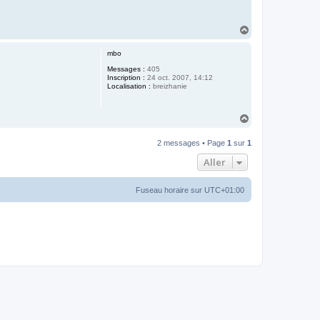
H
a
u
mbo
t
Messages :
405
Inscription :
24 oct. 2007, 14:12
Localisation :
breizhanie
H
a
u
2 messages • Page
1
sur
1
t
Aller
Fuseau horaire sur
UTC+01:00