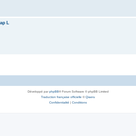
ap L
Développé par
phpBB
® Forum Software © phpBB Limited
Traduction française officielle
©
Qiaeru
Confidentialité
|
Conditions