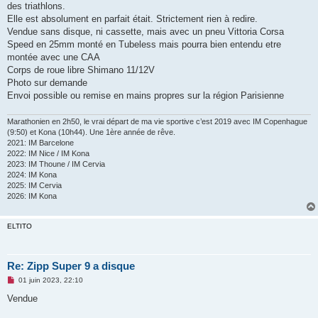
des triathlons.
n
o
Elle est absolument en parfait était. Strictement rien à redire.
n
Vendue sans disque, ni cassette, mais avec un pneu Vittoria Corsa
l
u
Speed en 25mm monté en Tubeless mais pourra bien entendu etre
montée avec une CAA
Corps de roue libre Shimano 11/12V
Photo sur demande
Envoi possible ou remise en mains propres sur la région Parisienne
Marathonien en 2h50, le vrai départ de ma vie sportive c’est 2019 avec IM Copenhague
(9:50) et Kona (10h44). Une 1ère année de rêve.
2021: IM Barcelone
2022: IM Nice / IM Kona
2023: IM Thoune / IM Cervia
2024: IM Kona
2025: IM Cervia
2026: IM Kona
ELTITO
Re: Zipp Super 9 a disque
M
01 juin 2023, 22:10
e
s
Vendue
s
a