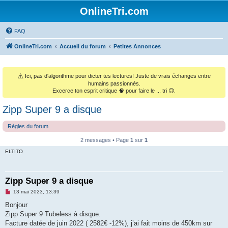
OnlineTri.com
FAQ
OnlineTri.com
Accueil du forum
Petites Annonces
⚠️
Ici, pas d'algorithme pour dicter tes lectures! Juste de vrais échanges entre
humains passionnés.
Excerce ton esprit critique 🧠 pour faire le ... tri 😉.
Zipp Super 9 a disque
Règles du forum
2 messages • Page
1
sur
1
ELTITO
Zipp Super 9 a disque
M
13 mai 2023, 13:39
e
s
Bonjour
s
Zipp Super 9 Tubeless à disque.
a
g
Facture datée de juin 2022 ( 2582€ -12%), j’ai fait moins de 450km sur
e