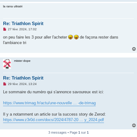
n
la rana ultratri
o
n
l
u
Re: Triathlon Spirit
M
27 févr. 2024, 17:02
e
s
on peu faire les 3 pour aller l'acheter
de façona rester dans
s
l'ambiance tri
a
g
e
n
o
mister dope
n
l
u
Re: Triathlon Spirit
M
29 févr. 2024, 13:24
e
s
Le sommaire du numéro qui s'annonce savoureux est ici:
s
a
g
https://www.trimag.fr/actu/une-nouvelle ... -de-trimag
e
n
o
Il y a notamment un article sur la success story de Zerod:
n
https://www.z3r0d.com/docs/2024/4787-20 ... y_2024.pdf
l
u
3 messages • Page
1
sur
1