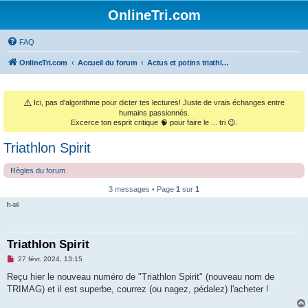
OnlineTri.com
FAQ
OnlineTri.com
Accueil du forum
Actus et potins triathlétiques (et le monde sportif général)
⚠️
Ici, pas d'algorithme pour dicter tes lectures! Juste de vrais échanges entre
humains passionnés.
Excerce ton esprit critique 🧠 pour faire le ... tri 😉.
Triathlon Spirit
Règles du forum
3 messages • Page
1
sur
1
h-tri
Triathlon Spirit
M
27 févr. 2024, 13:15
e
s
Reçu hier le nouveau numéro de "Triathlon Spirit" (nouveau nom de
s
TRIMAG) et il est superbe, courrez (ou nagez, pédalez) l'acheter !
a
g
e