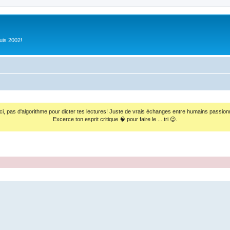
uis 2002!
ci, pas d'algorithme pour dicter tes lectures! Juste de vrais échanges entre humains passion
Excerce ton esprit critique 🧠 pour faire le ... tri 😉.