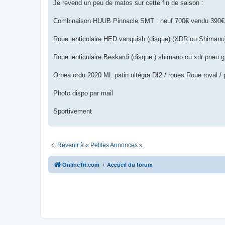
g
Je revend un peu de matos sur cette fin de saison :
e
n
o
Combinaison HUUB Pinnacle SMT : neuf 700€ vendu 390€ ( s
n
l
u
Roue lenticulaire HED vanquish (disque) (XDR ou Shimano
Roue lenticulaire Beskardi (disque ) shimano ou xdr pneu 
Orbea ordu 2020 ML patin ultégra DI2 / roues Roue roval / p
Photo dispo par mail
Sportivement
Revenir à « Petites Annonces »
OnlineTri.com
Accueil du forum