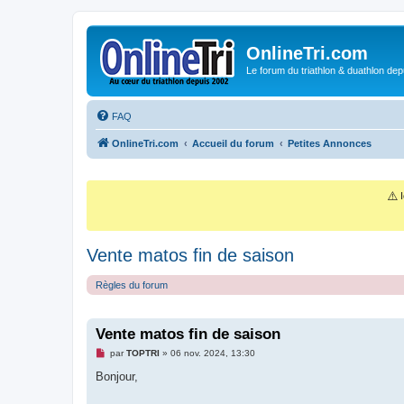
OnlineTri.com
Le forum du triathlon & duathlon dep
FAQ
OnlineTri.com
Accueil du forum
Petites Annonces
⚠️
I
Vente matos fin de saison
Règles du forum
Vente matos fin de saison
M
par
TOPTRI
»
06 nov. 2024, 13:30
e
s
Bonjour,
s
a