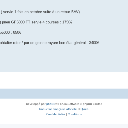
ervie 1 fois en octobre suite à un retour SAV)
) pneu GP5000 TT servie 4 courses : 1750€
gp5000 : 850€
édalier rotor / par de grosse rayure bon état général : 3400€
Développé par
phpBB
® Forum Software © phpBB Limited
Traduction française officielle
©
Qiaeru
Confidentialité
|
Conditions