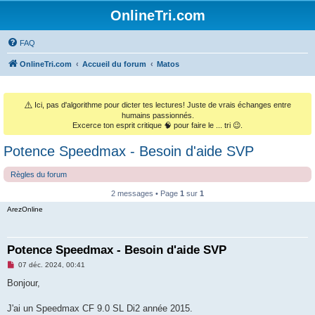
OnlineTri.com
FAQ
OnlineTri.com
Accueil du forum
Matos
⚠️
Ici, pas d'algorithme pour dicter tes lectures! Juste de vrais échanges entre
humains passionnés.
Excerce ton esprit critique 🧠 pour faire le ... tri 😉.
Potence Speedmax - Besoin d'aide SVP
Règles du forum
2 messages • Page
1
sur
1
ArezOnline
Potence Speedmax - Besoin d'aide SVP
M
07 déc. 2024, 00:41
e
s
Bonjour,
s
a
g
J'ai un Speedmax CF 9.0 SL Di2 année 2015.
e