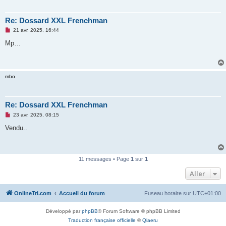
Re: Dossard XXL Frenchman
M
21 avr. 2025, 16:44
e
s
Mp…
s
a
g
e
n
mbo
o
n
l
u
Re: Dossard XXL Frenchman
M
23 avr. 2025, 08:15
e
s
Vendu..
s
a
g
e
n
11 messages • Page
1
sur
1
o
n
Aller
l
u
OnlineTri.com
Accueil du forum
Fuseau horaire sur
UTC+01:00
Développé par
phpBB
® Forum Software © phpBB Limited
Traduction française officielle
©
Qiaeru