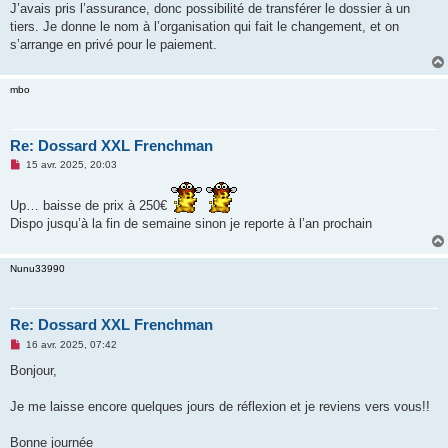
g
J’avais pris l’assurance, donc possibilité de transférer le dossier à un
e
tiers. Je donne le nom à l’organisation qui fait le changement, et on
n
o
s’arrange en privé pour le paiement.
n
l
u
mbo
Re: Dossard XXL Frenchman
M
15 avr. 2025, 20:03
e
s
s
Up… baisse de prix à 250€
a
Dispo jusqu’à la fin de semaine sinon je reporte à l’an prochain
g
e
n
o
Nunu33990
n
l
u
Re: Dossard XXL Frenchman
M
16 avr. 2025, 07:42
e
s
Bonjour,
s
a
g
Je me laisse encore quelques jours de réflexion et je reviens vers vous!!
e
n
o
Bonne journée