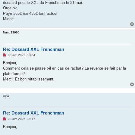
dossard pour le XXL du Frenchman le 31 mai.
n
o
Orga ok.
n
Payé 365€ iso 435€ tarif actuel
l
u
Michel
Nunu33990
Re: Dossard XXL Frenchman
M
08 avr. 2025, 13:54
e
s
Bonjour,
s
Comment cela se passe t-il en cas de rachat? La revente se fait par la
a
g
plate-forme?
e
Merci. Et bon rétablissement.
n
o
n
l
u
mbo
Re: Dossard XXL Frenchman
M
08 avr. 2025, 19:17
e
s
Bonjour,
s
a