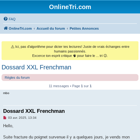
OnlineTri.com
FAQ
OnlineTri.com
Accueil du forum
Petites Annonces
⚠️
Ici, pas d'algorithme pour dicter tes lectures! Juste de vrais échanges entre
humains passionnés.
Excerce ton esprit critique 🧠 pour faire le ... tri 😉.
Dossard XXL Frenchman
Règles du forum
11 messages • Page
1
sur
1
mbo
Dossard XXL Frenchman
M
03 avr. 2025, 13:34
e
s
Hello,
s
a
g
Suite fracture du poignet survenue il y a quelques jours, je vends mon
e