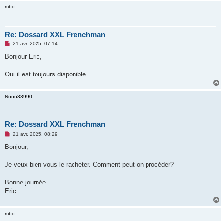
mbo
Re: Dossard XXL Frenchman
M
21 avr. 2025, 07:14
e
s
Bonjour Eric,
s
a
g
Oui il est toujours disponible.
e
n
o
Nunu33990
n
l
u
Re: Dossard XXL Frenchman
M
21 avr. 2025, 08:29
e
s
Bonjour,
s
a
g
Je veux bien vous le racheter. Comment peut-on procéder?
e
n
o
Bonne journée
n
Eric
l
u
mbo