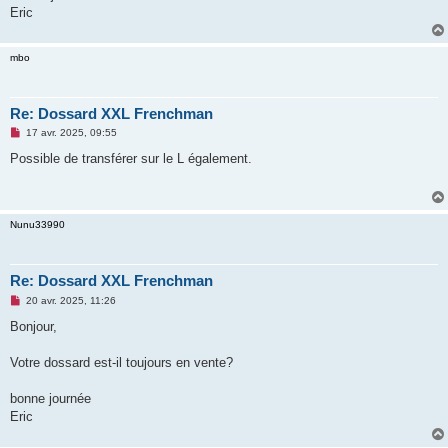
n
Eric
l
u
mbo
Re: Dossard XXL Frenchman
M
17 avr. 2025, 09:55
e
s
Possible de transférer sur le L également.
s
a
g
e
n
Nunu33990
o
n
l
u
Re: Dossard XXL Frenchman
M
20 avr. 2025, 11:26
e
s
Bonjour,
s
a
g
Votre dossard est-il toujours en vente?
e
n
o
bonne journée
n
Eric
l
u