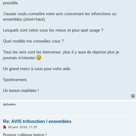
possible.
n
o
n
J'aurais voulu connaître votre avis concernant les trifonctions ou
l
u
ensembles (short+haut).
Lesquels sont selon vous les mieux et pour quel usage ?
Quel modèle me conseillez vous ?
Tous les avis sont les bienvenus, plus il y aura de réponse plus je
pourrais m'orienter
Un grand merci à vous pour votre aide.
Sportivement,
Un breton triathlète !
djcharlou
Re: AVIS trifonction / ensembles
M
29 janv. 2016, 17:25
e
s
Bonjour collègue breton !