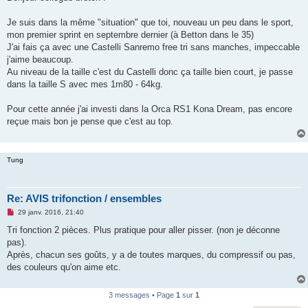
s
a
g
Je suis dans la même "situation" que toi, nouveau un peu dans le sport,
e
mon premier sprint en septembre dernier (à Betton dans le 35)
n
o
J'ai fais ça avec une Castelli Sanremo free tri sans manches, impeccable
n
j'aime beaucoup.
l
u
Au niveau de la taille c'est du Castelli donc ça taille bien court, je passe
dans la taille S avec mes 1m80 - 64kg.
Pour cette année j'ai investi dans la Orca RS1 Kona Dream, pas encore
reçue mais bon je pense que c'est au top.
Tung
Re: AVIS trifonction / ensembles
M
29 janv. 2016, 21:40
e
s
Tri fonction 2 pièces. Plus pratique pour aller pisser. (non je déconne
s
pas).
a
g
Après, chacun ses goûts, y a de toutes marques, du compressif ou pas,
e
des couleurs qu'on aime etc.
n
o
n
l
3 messages • Page
1
sur
1
u