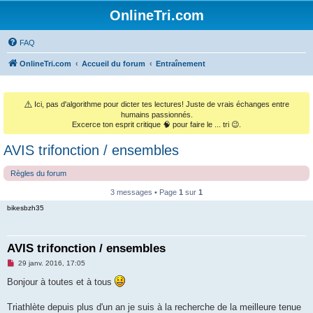
OnlineTri.com
FAQ
OnlineTri.com
Accueil du forum
Entraînement
⚠️
Ici, pas d'algorithme pour dicter tes lectures! Juste de vrais échanges entre
humains passionnés.
Excerce ton esprit critique 🧠 pour faire le ... tri 😉.
AVIS trifonction / ensembles
Règles du forum
3 messages • Page
1
sur
1
bikesbzh35
AVIS trifonction / ensembles
M
29 janv. 2016, 17:05
e
s
Bonjour à toutes et à tous
s
a
g
Triathlète depuis plus d'un an je suis à la recherche de la meilleure tenue
e