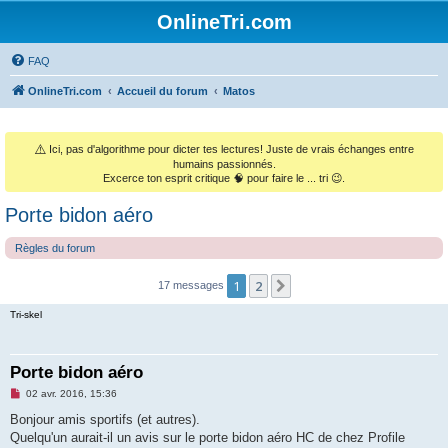
OnlineTri.com
FAQ
OnlineTri.com
Accueil du forum
Matos
⚠️
Ici, pas d'algorithme pour dicter tes lectures! Juste de vrais échanges entre
humains passionnés.
Excerce ton esprit critique 🧠 pour faire le ... tri 😉.
Porte bidon aéro
Règles du forum
1
2
Suivant
17 messages
Tri-skel
Porte bidon aéro
M
02 avr. 2016, 15:36
e
s
Bonjour amis sportifs (et autres).
s
Quelqu'un aurait-il un avis sur le porte bidon aéro HC de chez Profile
a