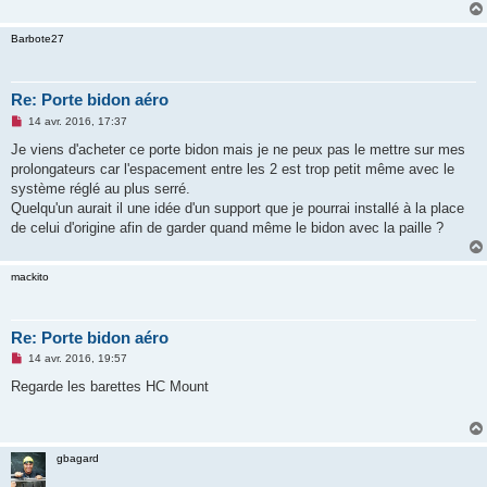
n
o
Barbote27
n
l
u
Re: Porte bidon aéro
M
14 avr. 2016, 17:37
e
s
Je viens d'acheter ce porte bidon mais je ne peux pas le mettre sur mes
s
prolongateurs car l'espacement entre les 2 est trop petit même avec le
a
g
système réglé au plus serré.
e
Quelqu'un aurait il une idée d'un support que je pourrai installé à la place
n
o
de celui d'origine afin de garder quand même le bidon avec la paille ?
n
l
u
mackito
Re: Porte bidon aéro
M
14 avr. 2016, 19:57
e
s
Regarde les barettes HC Mount
s
a
g
e
n
gbagard
o
n