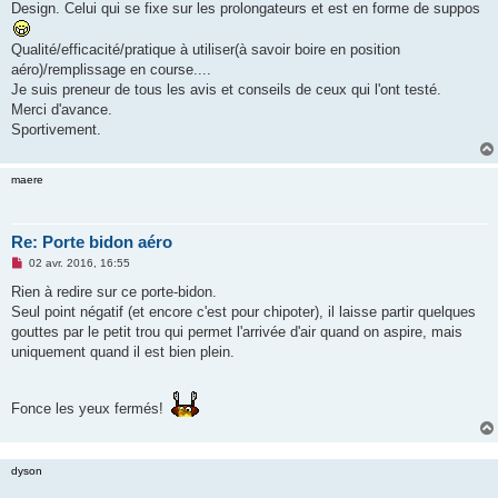
g
Design. Celui qui se fixe sur les prolongateurs et est en forme de suppos
e
n
o
Qualité/efficacité/pratique à utiliser(à savoir boire en position
n
aéro)/remplissage en course....
l
u
Je suis preneur de tous les avis et conseils de ceux qui l'ont testé.
Merci d'avance.
Sportivement.
maere
Re: Porte bidon aéro
M
02 avr. 2016, 16:55
e
s
Rien à redire sur ce porte-bidon.
s
Seul point négatif (et encore c'est pour chipoter), il laisse partir quelques
a
g
gouttes par le petit trou qui permet l'arrivée d'air quand on aspire, mais
e
uniquement quand il est bien plein.
n
o
n
l
Fonce les yeux fermés!
u
dyson