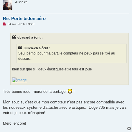
Julien-ch
o
n
l
u
Re: Porte bidon aéro
M
04 avr. 2016, 09:28
e
s
s
gbagard a écrit :
a
g
e
Julien-ch a écrit :
n
o
Seul bémol pour ma part, le compteur ne peux pas se fixé au
n
dessus...
l
u
bien sur que si : deux élastiques et le tour est joué
Très bonne idée, merci de la partager
!
Mon soucis, c'est que mon compteur n'est pas encore compatible avec
les nouveaux systeme d'attache avec elastique... Edge 705 mais je vais
voir si je peux m'inspirer!
Merci encore!