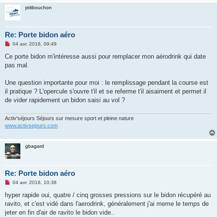
ptitbouchon
Re: Porte bidon aéro
M
04 avr. 2016, 09:49
e
s
Ce porte bidon m'intéresse aussi pour remplacer mon aérodrink qui date
s
pas mal.
a
g
e
Une question importante pour moi : le remplissage pendant la course est
n
o
il pratique ? L'opercule s'ouvre t'il et se referme t'il aisaiment et permet il
n
de vider rapidement un bidon saisi au vol ?
l
u
Activ'séjours Séjours sur mesure sport et pleine nature
www.activsejours.com
gbagard
Re: Porte bidon aéro
M
04 avr. 2016, 10:38
e
s
hyper rapide oui, quatre / cinq grosses pressions sur le bidon récupéré au
s
ravito, et c'est vidé dans l'aerodrink, généralement j'ai meme le temps de
a
g
jeter en fin d'air de ravito le bidon vide..
e