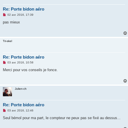
Re: Porte bidon aéro
M
02 avr. 2016, 17:39
e
s
pas mieux
s
a
g
e
n
Tri-skel
o
n
l
u
Re: Porte bidon aéro
M
03 avr. 2016, 10:58
e
s
Merci pour vos conseils je fonce.
s
a
g
e
n
Julien-ch
o
n
l
u
Re: Porte bidon aéro
M
03 avr. 2016, 12:46
e
s
Seul bémol pour ma part, le compteur ne peux pas se fixé au dessus...
s
a
g