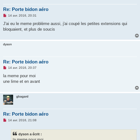
l
u
Re: Porte bidon aéro
M
14 avr. 2016, 20:31
e
s
J'ai eu le meme problème aussi, j'ai coupé les petites extensions qui
s
bloquaient, et plus de soucis
a
g
e
n
dyson
o
n
l
u
Re: Porte bidon aéro
M
14 avr. 2016, 20:37
e
s
la meme pour moi
s
une lime et en avant
a
g
e
n
gbagard
o
n
l
u
Re: Porte bidon aéro
M
14 avr. 2016, 21:08
e
s
s
dyson a écrit :
a
g
la meme pour moi