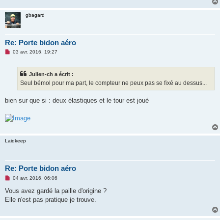
e
n
gbagard
o
n
l
u
Re: Porte bidon aéro
M
03 avr. 2016, 19:27
e
s
s
Julien-ch a écrit :
a
g
Seul bémol pour ma part, le compteur ne peux pas se fixé au dessus...
e
n
o
bien sur que si : deux élastiques et le tour est joué
n
l
u
Laidkeep
Re: Porte bidon aéro
M
04 avr. 2016, 06:06
e
s
Vous avez gardé la paille d'origine ?
s
Elle n'est pas pratique je trouve.
a
g
e
n