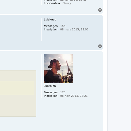
Localisation :
Nancy
H
a
u
Laidkeep
t
Messages :
156
Inscription :
08 mars 2015, 23:06
H
a
u
t
Julien-ch
Messages :
175
Inscription :
06 nov. 2014, 23:21