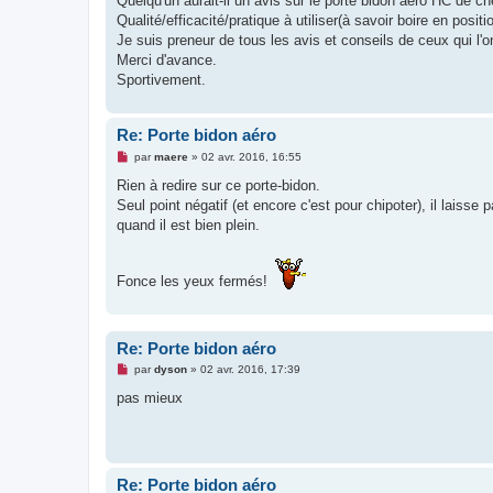
Quelqu'un aurait-il un avis sur le porte bidon aéro HC de c
a
g
Qualité/efficacité/pratique à utiliser(à savoir boire en posit
e
Je suis preneur de tous les avis et conseils de ceux qui l'o
n
o
Merci d'avance.
n
Sportivement.
l
u
Re: Porte bidon aéro
M
par
maere
»
02 avr. 2016, 16:55
e
s
Rien à redire sur ce porte-bidon.
s
Seul point négatif (et encore c'est pour chipoter), il laisse 
a
g
quand il est bien plein.
e
n
o
n
Fonce les yeux fermés!
l
u
Re: Porte bidon aéro
M
par
dyson
»
02 avr. 2016, 17:39
e
s
pas mieux
s
a
g
e
n
o
Re: Porte bidon aéro
n