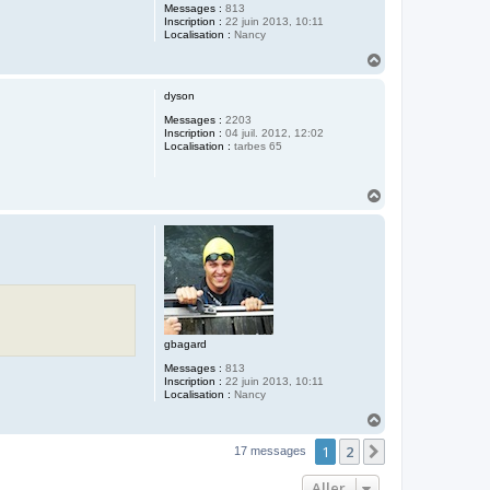
Messages :
813
Inscription :
22 juin 2013, 10:11
Localisation :
Nancy
H
a
u
dyson
t
Messages :
2203
Inscription :
04 juil. 2012, 12:02
Localisation :
tarbes 65
H
a
u
t
gbagard
Messages :
813
Inscription :
22 juin 2013, 10:11
Localisation :
Nancy
H
a
1
2
u
Suivant
17 messages
t
Aller