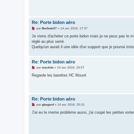
l
u
Re: Porte bidon aéro
M
par
Barbote27
»
14 avr. 2016, 17:37
e
s
Je viens d'acheter ce porte bidon mais je ne peux pas le m
s
réglé au plus serré.
a
g
Quelqu'un aurait il une idée d'un support que je pourrai inst
e
n
o
n
Re: Porte bidon aéro
l
M
u
par
mackito
»
14 avr. 2016, 19:57
e
s
Regarde les barettes HC Mount
s
a
g
e
n
o
Re: Porte bidon aéro
n
l
M
par
gbagard
»
14 avr. 2016, 20:31
u
e
s
J'ai eu le meme problème aussi, j'ai coupé les petites exte
s
a
g
e
n
o