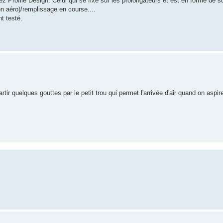
hez Profile Design. Celui qui se fixe sur les prolongateurs et est en forme de
ion aéro)/remplissage en course....
nt testé.
partir quelques gouttes par le petit trou qui permet l'arrivée d'air quand on asp