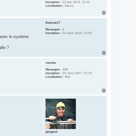
Inscription :
22 juin 2013, 10:11
Localisation :
Nancy
H
a
u
Barbote27
t
Messages :
4
Inscription :
24 mars 2016, 12:05
 avec le système
ille ?
H
a
u
mackito
t
Messages :
469
Inscription :
02 mars 2007, 21:15
Localisation :
Brie
H
a
u
t
gbagard