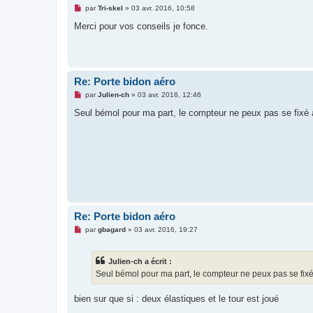
l
M
par
Tri-skel
»
03 avr. 2016, 10:58
u
e
s
Merci pour vos conseils je fonce.
s
a
g
e
n
o
Re: Porte bidon aéro
n
l
M
par
Julien-ch
»
03 avr. 2016, 12:46
u
e
s
Seul bémol pour ma part, le compteur ne peux pas se fixé 
s
a
g
e
n
o
n
l
u
Re: Porte bidon aéro
M
par
gbagard
»
03 avr. 2016, 19:27
e
s
s
Julien-ch a écrit :
a
g
Seul bémol pour ma part, le compteur ne peux pas se fixé
e
n
o
bien sur que si : deux élastiques et le tour est joué
n
l