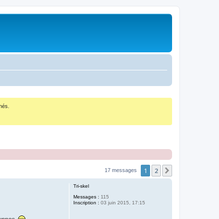
nés.
1
2
Suivant
17 messages
Tri-skel
Messages :
115
Inscription :
03 juin 2015, 17:15