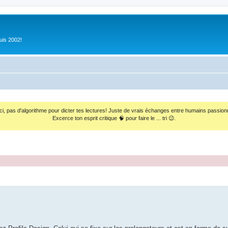
uis 2002!
ci, pas d'algorithme pour dicter tes lectures! Juste de vrais échanges entre humains passion
Excerce ton esprit critique 🧠 pour faire le ... tri 😉.