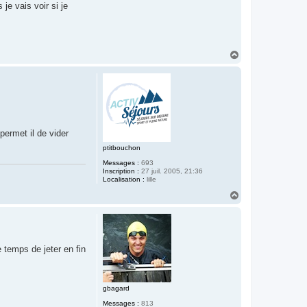
e vais voir si je
H
a
u
t
permet il de vider
ptitbouchon
Messages :
693
Inscription :
27 juil. 2005, 21:36
Localisation :
lille
H
a
u
t
e temps de jeter en fin
gbagard
Messages :
813