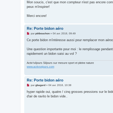
Mon soucis, c'est que mon compteur n'est pas encore compa
peux m'inspirer!
Merci encore!
Re: Porte bidon aéro
M
par
ptitbouchon
»
04 avr. 2016, 09:49
e
s
Ce porte bidon m'intéresse aussi pour remplacer mon aérod
s
a
g
Une question importante pour moi : le remplissage pendant la 
e
rapidement un bidon saisi au vol ?
n
o
n
Activ'séjours Séjours sur mesure sport et pleine nature
l
u
www.activsejours.com
Re: Porte bidon aéro
M
par
gbagard
»
04 avr. 2016, 10:38
e
s
hyper rapide oui, quatre / cinq grosses pressions sur le bid
s
d'air de ravito le bidon vide..
a
g
e
n
o
n