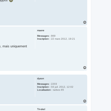
 suppos
H
a
u
maere
t
Messages :
869
Inscription :
22 mars 2012, 19:21
ire, mais uniquement
H
a
u
t
dyson
Messages :
2203
Inscription :
04 juil. 2012, 12:02
Localisation :
tarbes 65
H
a
u
Tri-skel