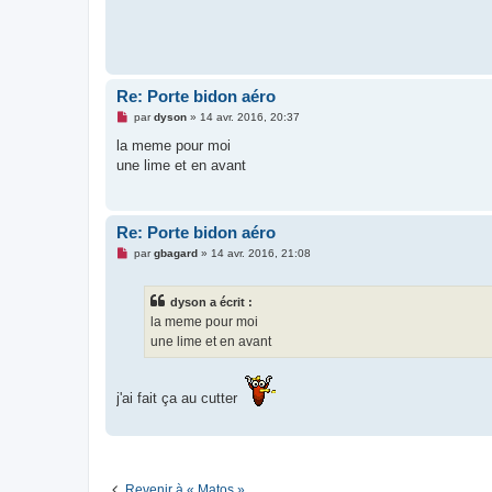
n
l
u
Re: Porte bidon aéro
M
par
dyson
»
14 avr. 2016, 20:37
e
s
la meme pour moi
s
une lime et en avant
a
g
e
n
o
Re: Porte bidon aéro
n
l
M
par
gbagard
»
14 avr. 2016, 21:08
u
e
s
s
dyson a écrit :
a
g
la meme pour moi
e
une lime et en avant
n
o
n
l
j'ai fait ça au cutter
u
Revenir à « Matos »