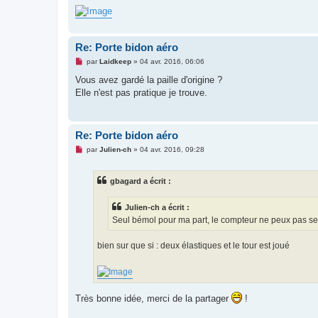
u
Re: Porte bidon aéro
M
par
Laidkeep
»
04 avr. 2016, 06:06
e
s
Vous avez gardé la paille d'origine ?
s
Elle n'est pas pratique je trouve.
a
g
e
n
o
Re: Porte bidon aéro
n
l
M
par
Julien-ch
»
04 avr. 2016, 09:28
u
e
s
s
gbagard a écrit :
a
g
e
Julien-ch a écrit :
n
o
Seul bémol pour ma part, le compteur ne peux pas se 
n
l
u
bien sur que si : deux élastiques et le tour est joué
Très bonne idée, merci de la partager
!