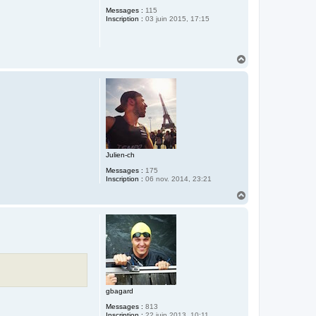
t
Messages :
115
Inscription :
03 juin 2015, 17:15
H
a
u
t
Julien-ch
Messages :
175
Inscription :
06 nov. 2014, 23:21
H
a
u
t
gbagard
Messages :
813
Inscription :
22 juin 2013, 10:11