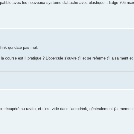
tible avec les nouveaux systeme d'attache avec elastique... Edge 705 mais j
rink qui date pas mal.
course est il pratique ? L'opercule s'ouvre t'il et se referme t'il aisaiment et 
on récupéré au ravito, et c'est vidé dans l'aerodrink, généralement j'ai meme l