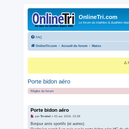
OnlineTri.com
Le forum du triathlon & duathlon dep
FAQ
OnlineTri.com
Accueil du forum
Matos
⚠️
I
Porte bidon aéro
Règles du forum
Porte bidon aéro
M
par
Tri-skel
»
02 avr. 2016, 15:36
e
s
Bonjour amis sportifs (et autres).
s