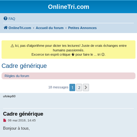
OnlineTri.com
FAQ
OnlineTri.com
Accueil du forum
Petites Annonces
⚠️
Ici, pas d'algorithme pour dicter tes lectures! Juste de vrais échanges entre
humains passionnés.
Excerce ton esprit critique 🧠 pour faire le ... tri 😉.
Cadre générique
Règles du forum
1
2
Suivant
18 messages
ufolep60
Cadre générique
M
06 mai 2016, 14:45
e
s
Bonjour à tous,
s
a