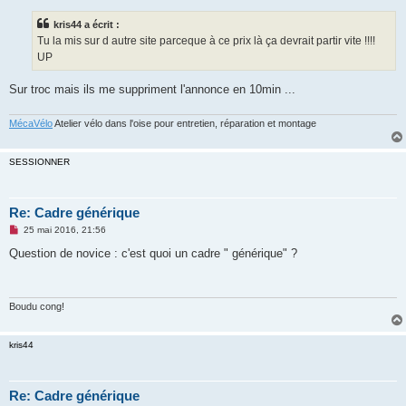
s
s
kris44 a écrit :
a
g
Tu la mis sur d autre site parceque à ce prix là ça devrait partir vite !!!!
e
UP
n
o
n
Sur troc mais ils me suppriment l'annonce en 10min ...
l
u
MécaVélo
Atelier vélo dans l'oise pour entretien, réparation et montage
SESSIONNER
Re: Cadre générique
M
25 mai 2016, 21:56
e
s
Question de novice : c'est quoi un cadre " générique" ?
s
a
g
e
n
Boudu cong!
o
n
l
kris44
u
Re: Cadre générique