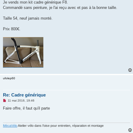
g
Je vends mon kit cadre générique F8.
e
Commandé sans peinture, je l'ai reçu avec et pas à la bonne taille.
n
o
n
Taille 54, neuf jamais monté.
l
u
Prix 800€.
ufolep60
Re: Cadre générique
M
11 mai 2016, 19:46
e
s
Faire offre, il faut qu'il parte
s
a
g
e
n
MécaVélo
Atelier vélo dans l'oise pour entretien, réparation et montage
o
n