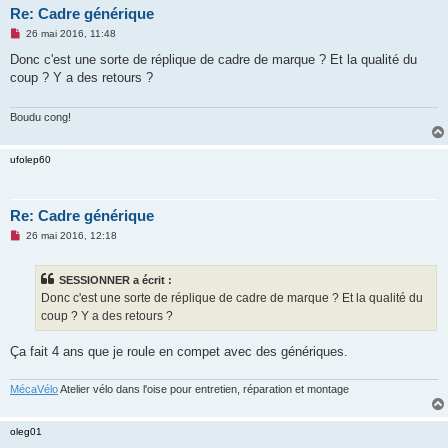
Re: Cadre générique
M
26 mai 2016, 11:48
e
s
Donc c'est une sorte de réplique de cadre de marque ? Et la qualité du
s
coup ? Y a des retours ?
a
g
e
n
Boudu cong!
o
n
l
ufolep60
u
Re: Cadre générique
M
26 mai 2016, 12:18
e
s
s
SESSIONNER a écrit :
a
g
Donc c'est une sorte de réplique de cadre de marque ? Et la qualité du
e
coup ? Y a des retours ?
n
o
n
Ça fait 4 ans que je roule en compet avec des génériques.
l
u
MécaVélo
Atelier vélo dans l'oise pour entretien, réparation et montage
oleg01