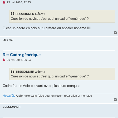
M
25 mai 2016, 22:25
e
s
s
SESSIONNER a écrit :
a
g
Question de novice : c'est quoi un cadre " générique" ?
e
n
o
C est un cadre chinois si tu préfère ou appeler noname !!!!
n
l
u
ufolep60
Re: Cadre générique
M
26 mai 2016, 06:34
e
s
s
SESSIONNER a écrit :
a
g
Question de novice : c'est quoi un cadre " générique" ?
e
n
o
Cadre fait en Asie pouvant avoir plusieurs marques
n
l
u
MécaVélo
Atelier vélo dans l'oise pour entretien, réparation et montage
SESSIONNER