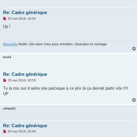
Re: Cadre générique
M
25 mai 2016, 19:54
e
s
Up !
s
a
g
e
n
MécaVélo
Atelier vélo dans l'oise pour entretien, réparation et montage
o
n
l
kris44
u
Re: Cadre générique
M
25 mai 2016, 20:53
e
s
Tu la mis sur d autre site parceque à ce prix là ça devrait partir vite !!!!
s
UP
a
g
e
n
ufolep60
o
n
l
u
Re: Cadre générique
M
25 mai 2016, 20:56
e