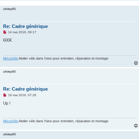
l
u
ufolep60
Re: Cadre générique
M
14 mai 2016, 09:17
e
s
600€
s
a
g
e
n
MécaVélo
Atelier vélo dans l'oise pour entretien, réparation et montage
o
n
l
ufolep60
u
Re: Cadre générique
M
19 mai 2016, 07:26
e
s
Up !
s
a
g
e
n
MécaVélo
Atelier vélo dans l'oise pour entretien, réparation et montage
o
n
l
ufolep60
u