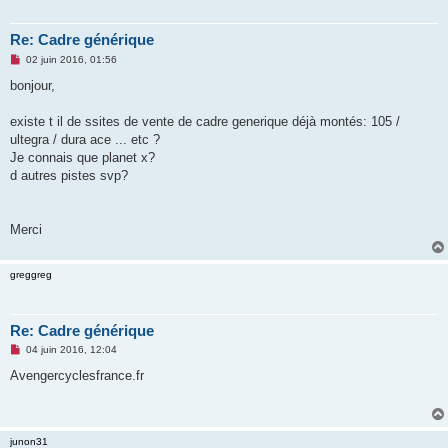
Re: Cadre générique
M
02 juin 2016, 01:56
e
s
bonjour,
s
a
g
existe t il de ssites de vente de cadre generique déjà montés: 105 /
e
ultegra / dura ace ... etc ?
n
o
Je connais que planet x?
n
d autres pistes svp?
l
u
Merci
greggreg
Re: Cadre générique
M
04 juin 2016, 12:04
e
s
Avengercyclesfrance.fr
s
a
g
e
n
junon31
o