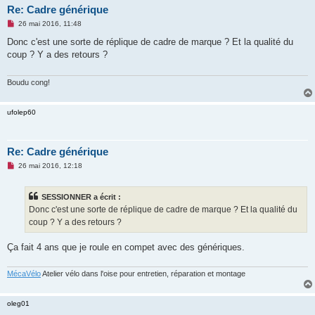
Re: Cadre générique
M
26 mai 2016, 11:48
e
s
Donc c'est une sorte de réplique de cadre de marque ? Et la qualité du
s
coup ? Y a des retours ?
a
g
e
n
Boudu cong!
o
n
l
ufolep60
u
Re: Cadre générique
M
26 mai 2016, 12:18
e
s
s
SESSIONNER a écrit :
a
g
Donc c'est une sorte de réplique de cadre de marque ? Et la qualité du
e
coup ? Y a des retours ?
n
o
n
Ça fait 4 ans que je roule en compet avec des génériques.
l
u
MécaVélo
Atelier vélo dans l'oise pour entretien, réparation et montage
oleg01