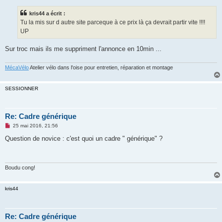
s
s
kris44 a écrit :
a
g
Tu la mis sur d autre site parceque à ce prix là ça devrait partir vite !!!!
e
UP
n
o
n
Sur troc mais ils me suppriment l'annonce en 10min ...
l
u
MécaVélo
Atelier vélo dans l'oise pour entretien, réparation et montage
SESSIONNER
Re: Cadre générique
M
25 mai 2016, 21:56
e
s
Question de novice : c'est quoi un cadre " générique" ?
s
a
g
e
n
Boudu cong!
o
n
l
kris44
u
Re: Cadre générique