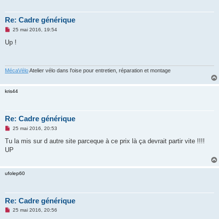
Re: Cadre générique
M
25 mai 2016, 19:54
e
s
Up !
s
a
g
e
n
MécaVélo
Atelier vélo dans l'oise pour entretien, réparation et montage
o
n
l
kris44
u
Re: Cadre générique
M
25 mai 2016, 20:53
e
s
Tu la mis sur d autre site parceque à ce prix là ça devrait partir vite !!!!
s
UP
a
g
e
n
ufolep60
o
n
l
u
Re: Cadre générique
M
25 mai 2016, 20:56
e