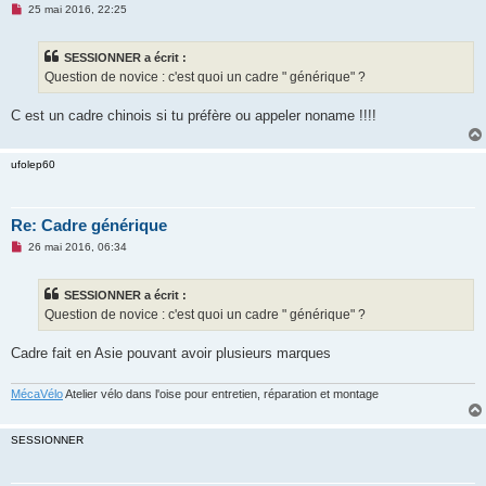
M
25 mai 2016, 22:25
e
s
s
SESSIONNER a écrit :
a
g
Question de novice : c'est quoi un cadre " générique" ?
e
n
o
C est un cadre chinois si tu préfère ou appeler noname !!!!
n
l
u
ufolep60
Re: Cadre générique
M
26 mai 2016, 06:34
e
s
s
SESSIONNER a écrit :
a
g
Question de novice : c'est quoi un cadre " générique" ?
e
n
o
Cadre fait en Asie pouvant avoir plusieurs marques
n
l
u
MécaVélo
Atelier vélo dans l'oise pour entretien, réparation et montage
SESSIONNER