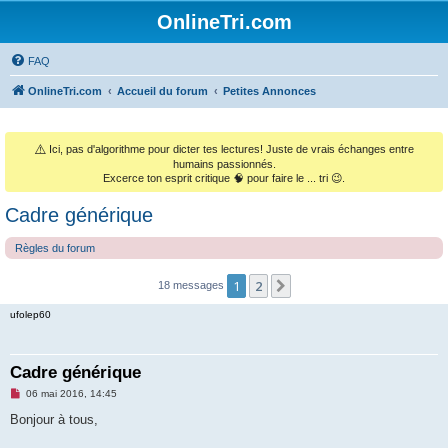
OnlineTri.com
FAQ
OnlineTri.com
Accueil du forum
Petites Annonces
⚠️
Ici, pas d'algorithme pour dicter tes lectures! Juste de vrais échanges entre
humains passionnés.
Excerce ton esprit critique 🧠 pour faire le ... tri 😉.
Cadre générique
Règles du forum
1
2
Suivant
18 messages
ufolep60
Cadre générique
M
06 mai 2016, 14:45
e
s
Bonjour à tous,
s
a