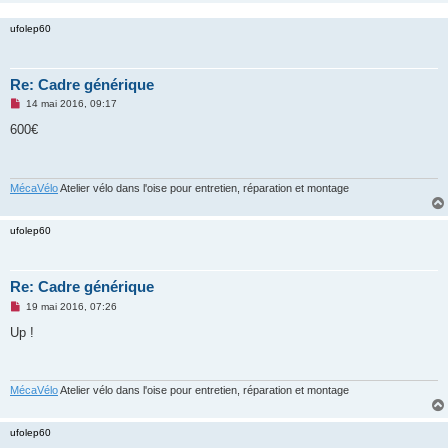
l
u
ufolep60
Re: Cadre générique
M
14 mai 2016, 09:17
e
s
600€
s
a
g
e
n
MécaVélo
Atelier vélo dans l'oise pour entretien, réparation et montage
o
n
l
ufolep60
u
Re: Cadre générique
M
19 mai 2016, 07:26
e
s
Up !
s
a
g
e
n
MécaVélo
Atelier vélo dans l'oise pour entretien, réparation et montage
o
n
l
ufolep60
u