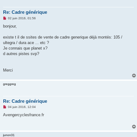
Re: Cadre générique
M
02 juin 2016, 01:56
e
s
bonjour,
s
a
g
existe t il de ssites de vente de cadre generique déjà montés: 105 /
e
ultegra / dura ace ... etc ?
n
o
Je connais que planet x?
n
d autres pistes svp?
l
u
Merci
greggreg
Re: Cadre générique
M
04 juin 2016, 12:04
e
s
Avengercyclesfrance.fr
s
a
g
e
n
junon31
o