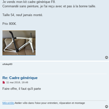
g
Je vends mon kit cadre générique F8.
e
Commandé sans peinture, je l'ai reçu avec et pas à la bonne taille.
n
o
n
Taille 54, neuf jamais monté.
l
u
Prix 800€.
ufolep60
Re: Cadre générique
M
11 mai 2016, 19:46
e
s
Faire offre, il faut qu'il parte
s
a
g
e
n
MécaVélo
Atelier vélo dans l'oise pour entretien, réparation et montage
o
n