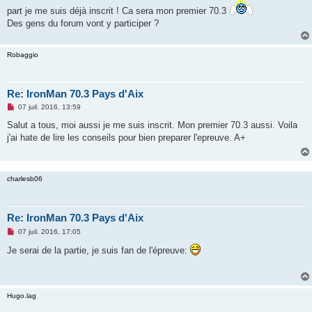
g
part je me suis déjà inscrit ! Ca sera mon premier 70.3
e
n
Des gens du forum vont y participer ?
o
n
l
u
Robaggio
Re: IronMan 70.3 Pays d'Aix
M
07 juil. 2016, 13:59
e
s
Salut a tous, moi aussi je me suis inscrit. Mon premier 70.3 aussi. Voila
s
j'ai hate de lire les conseils pour bien preparer l'epreuve. A+
a
g
e
n
o
charlesb06
n
l
u
Re: IronMan 70.3 Pays d'Aix
M
07 juil. 2016, 17:05
e
s
Je serai de la partie, je suis fan de l'épreuve:
s
a
g
e
n
Hugo.lag
o
n