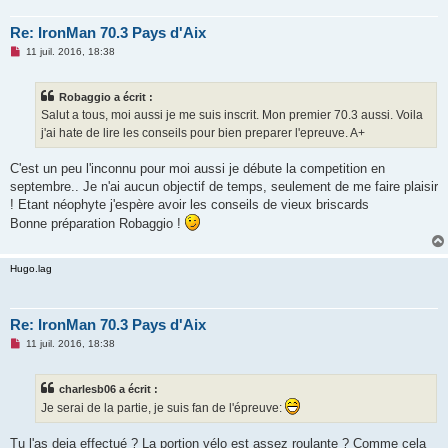
l
u
Re: IronMan 70.3 Pays d'Aix
M
11 juil. 2016, 18:38
e
s
s
Robaggio a écrit :
a
g
Salut a tous, moi aussi je me suis inscrit. Mon premier 70.3 aussi. Voila
e
j'ai hate de lire les conseils pour bien preparer l'epreuve. A+
n
o
n
C'est un peu l'inconnu pour moi aussi je débute la competition en
l
u
septembre.. Je n'ai aucun objectif de temps, seulement de me faire plaisir
! Etant néophyte j'espère avoir les conseils de vieux briscards
Bonne préparation Robaggio !
Hugo.lag
Re: IronMan 70.3 Pays d'Aix
M
11 juil. 2016, 18:38
e
s
s
charlesb06 a écrit :
a
g
Je serai de la partie, je suis fan de l'épreuve:
e
n
o
Tu l'as deja effectué ? La portion vélo est assez roulante ? Comme cela