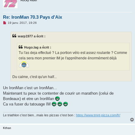
Rocky Rider
Re: IronMan 70.3 Pays d'Aix
M
19 janv. 2017, 19:26
e
s
s
warp1977 a écrit :
a
g
e
Hugo.lag a écrit :
n
o
Tu l'as deja effectué ? La portion vélo est assez roulante ? Comme
n
cela sera mon premier IM je l'appréhende énormément déjà
l
u
Du calme, c'est qu'un half...
Un IronMan c'est un IronMan...
Maintenant tu peux te contenter de courir un marathon (celui de
Bordeaux) et etre un IronMan
Ca va fuser du tatouage IM
Le triathlon c'est bien...mais les pizzas c'est bon :
https://www.tmnt-pizza.com/fr/
Kthsn