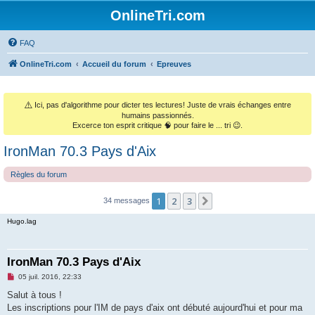
OnlineTri.com
FAQ
OnlineTri.com
Accueil du forum
Epreuves
⚠️
Ici, pas d'algorithme pour dicter tes lectures! Juste de vrais échanges entre
humains passionnés.
Excerce ton esprit critique 🧠 pour faire le ... tri 😉.
IronMan 70.3 Pays d'Aix
Règles du forum
1
2
3
Suivant
34 messages
Hugo.lag
IronMan 70.3 Pays d'Aix
M
05 juil. 2016, 22:33
e
s
Salut à tous !
s
Les inscriptions pour l'IM de pays d'aix ont débuté aujourd'hui et pour ma
a