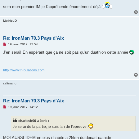
n
l
sera mon premier IM je l'appréhende énormément déjà
u
MathieuD
Re: IronMan 70.3 Pays d'Aix
M
19 janv. 2017, 13:54
e
s
J'en serai! En espérant que ça ne soit pas qu'un duathlon cette année
s
a
g
e
n
http://www.tri-bulations.com
o
n
l
calissano
u
Re: IronMan 70.3 Pays d'Aix
M
19 janv. 2017, 14:12
e
s
s
charlesb06 a écrit :
a
g
Je serai de la partie, je suis fan de l'épreuve:
e
n
o
MOI AUSSI IDEM en plus j habite a 25km du depart ça aide.......