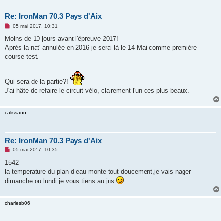
Re: IronMan 70.3 Pays d'Aix
M
05 mai 2017, 10:31
e
s
Moins de 10 jours avant l'épreuve 2017!
s
Après la nat' annulée en 2016 je serai là le 14 Mai comme première
a
g
course test.
e
n
o
n
Qui sera de la partie?!
l
J'ai hâte de refaire le circuit vélo, clairement l'un des plus beaux.
u
calissano
Re: IronMan 70.3 Pays d'Aix
M
05 mai 2017, 10:35
e
s
1542
s
la temperature du plan d eau monte tout doucement,je vais nager
a
g
dimanche ou lundi je vous tiens au jus
e
n
o
n
charlesb06
l
u