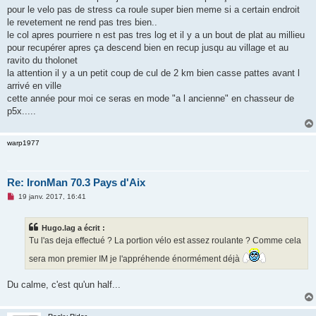
n
pour le velo pas de stress ca roule super bien meme si a certain endroit
l
u
le revetement ne rend pas tres bien..
le col apres pourriere n est pas tres log et il y a un bout de plat au millieu
pour recupérer apres ça descend bien en recup jusqu au village et au
ravito du tholonet
la attention il y a un petit coup de cul de 2 km bien casse pattes avant l
arrivé en ville
cette année pour moi ce seras en mode "a l ancienne" en chasseur de
p5x.....
warp1977
Re: IronMan 70.3 Pays d'Aix
M
19 janv. 2017, 16:41
e
s
s
Hugo.lag a écrit :
a
g
Tu l'as deja effectué ? La portion vélo est assez roulante ? Comme cela
e
n
sera mon premier IM je l'appréhende énormément déjà
o
n
l
Du calme, c'est qu'un half...
u