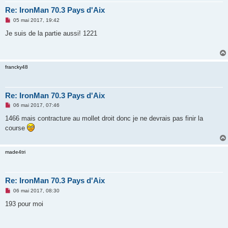
Re: IronMan 70.3 Pays d'Aix
M
05 mai 2017, 19:42
e
s
Je suis de la partie aussi! 1221
s
a
g
e
n
francky48
o
n
l
u
Re: IronMan 70.3 Pays d'Aix
M
06 mai 2017, 07:46
e
s
1466 mais contracture au mollet droit donc je ne devrais pas finir la
s
course
a
g
e
n
made4tri
o
n
l
u
Re: IronMan 70.3 Pays d'Aix
M
06 mai 2017, 08:30
e
s
193 pour moi
s
a
g
e