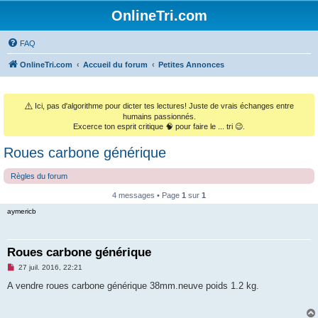
OnlineTri.com
FAQ
OnlineTri.com
Accueil du forum
Petites Annonces
⚠️
Ici, pas d'algorithme pour dicter tes lectures! Juste de vrais échanges entre
humains passionnés.
Excerce ton esprit critique 🧠 pour faire le ... tri 😉.
Roues carbone générique
Règles du forum
4 messages • Page
1
sur
1
aymericb
Roues carbone générique
M
27 juil. 2016, 22:21
e
s
A vendre roues carbone générique 38mm.neuve poids 1.2 kg.
s
a
g
e