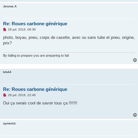
n
Jerome.A
o
n
l
u
Re: Roues carbone générique
M
28 juil. 2016, 06:36
e
s
photo, boyau, pneu, corps de casette, avec ou sans tube et pneu, origine,
s
prix?
a
g
e
n
By failing to prepare you are preparing to fail
o
n
l
u
kris44
Re: Roues carbone générique
M
28 juil. 2016, 22:46
e
s
Oui ça serais cool de savoir tous ça !!!!!!!
s
a
g
e
n
aymericb
o
n
l
u