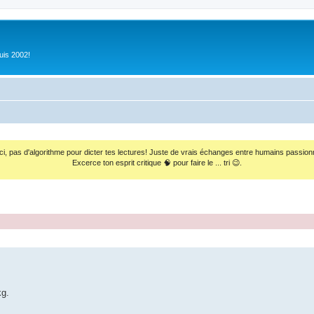
uis 2002!
ci, pas d'algorithme pour dicter tes lectures! Juste de vrais échanges entre humains passion
Excerce ton esprit critique 🧠 pour faire le ... tri 😉.
kg.