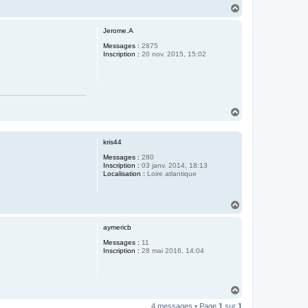
H
a
u
Jerome.A
t
Messages :
2875
Inscription :
20 nov. 2015, 15:02
H
a
u
t
kris44
Messages :
280
Inscription :
03 janv. 2014, 18:13
Localisation :
Loire atlantique
H
a
u
aymericb
t
Messages :
11
Inscription :
28 mai 2016, 14:04
H
a
4 messages • Page
1
sur
1