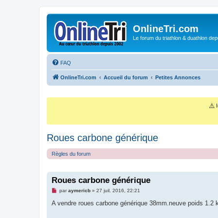
OnlineTri.com
Le forum du triathlon & duathlon dep
FAQ
OnlineTri.com
Accueil du forum
Petites Annonces
⚠️
I
Roues carbone générique
Règles du forum
Roues carbone générique
M
par
aymericb
»
27 juil. 2016, 22:21
e
s
A vendre roues carbone générique 38mm.neuve poids 1.2 
s
a