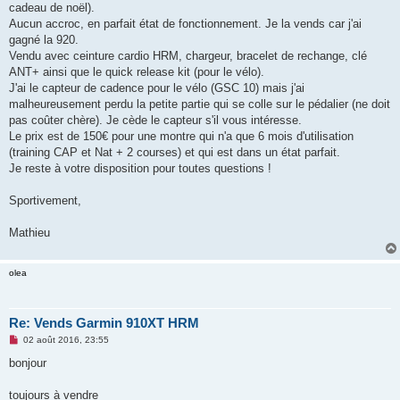
cadeau de noël).
n
o
Aucun accroc, en parfait état de fonctionnement. Je la vends car j'ai
n
gagné la 920.
l
u
Vendu avec ceinture cardio HRM, chargeur, bracelet de rechange, clé
ANT+ ainsi que le quick release kit (pour le vélo).
J'ai le capteur de cadence pour le vélo (GSC 10) mais j'ai
malheureusement perdu la petite partie qui se colle sur le pédalier (ne doit
pas coûter chère). Je cède le capteur s'il vous intéresse.
Le prix est de 150€ pour une montre qui n'a que 6 mois d'utilisation
(training CAP et Nat + 2 courses) et qui est dans un état parfait.
Je reste à votre disposition pour toutes questions !
Sportivement,
Mathieu
olea
Re: Vends Garmin 910XT HRM
M
02 août 2016, 23:55
e
s
bonjour
s
a
g
toujours à vendre