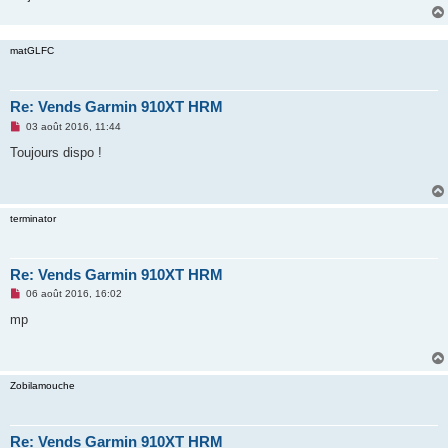
e
n
o
n
matGLFC
l
u
Re: Vends Garmin 910XT HRM
M
03 août 2016, 11:44
e
s
Toujours dispo !
s
a
g
e
n
terminator
o
n
l
u
Re: Vends Garmin 910XT HRM
M
06 août 2016, 16:02
e
s
mp
s
a
g
e
n
Zobilamouche
o
n
l
u
Re: Vends Garmin 910XT HRM