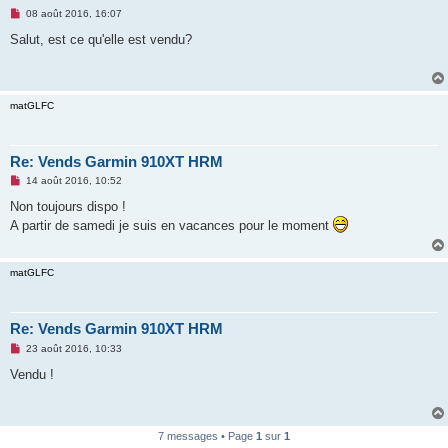
M
08 août 2016, 16:07
e
s
Salut, est ce qu'elle est vendu?
s
a
g
e
n
matGLFC
o
n
l
u
Re: Vends Garmin 910XT HRM
M
14 août 2016, 10:52
e
s
Non toujours dispo !
s
A partir de samedi je suis en vacances pour le moment
a
g
e
n
matGLFC
o
n
l
u
Re: Vends Garmin 910XT HRM
M
23 août 2016, 10:33
e
s
Vendu !
s
a
g
e
n
7 messages • Page
1
sur
1
o