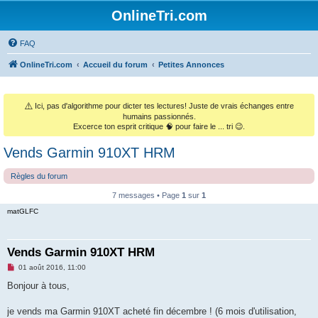
OnlineTri.com
FAQ
OnlineTri.com
Accueil du forum
Petites Annonces
⚠️
Ici, pas d'algorithme pour dicter tes lectures! Juste de vrais échanges entre
humains passionnés.
Excerce ton esprit critique 🧠 pour faire le ... tri 😉.
Vends Garmin 910XT HRM
Règles du forum
7 messages • Page
1
sur
1
matGLFC
Vends Garmin 910XT HRM
M
01 août 2016, 11:00
e
s
Bonjour à tous,
s
a
g
je vends ma Garmin 910XT acheté fin décembre ! (6 mois d'utilisation,
e