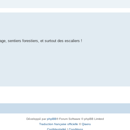
e, sentiers forestiers, et surtout des escaliers !
Développé par
phpBB
® Forum Software © phpBB Limited
Traduction française officielle
©
Qiaeru
Confidentialité
|
Conditions