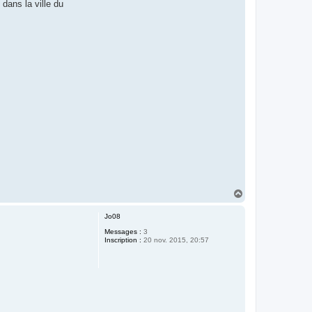
 dans la ville du
H
a
u
Jo08
t
Messages :
3
Inscription :
20 nov. 2015, 20:57