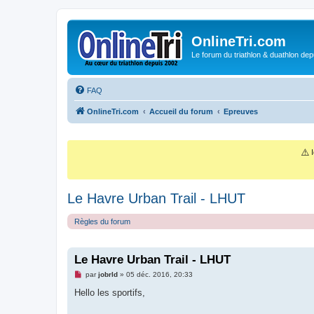
OnlineTri.com
Le forum du triathlon & duathlon dep
FAQ
OnlineTri.com
Accueil du forum
Epreuves
⚠️
I
Le Havre Urban Trail - LHUT
Règles du forum
Le Havre Urban Trail - LHUT
M
par
jobrld
»
05 déc. 2016, 20:33
e
s
Hello les sportifs,
s
a