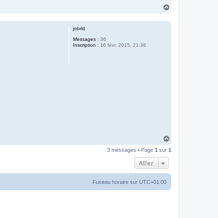
H
a
u
t
jobrld
Messages :
36
Inscription :
16 févr. 2015, 21:38
H
a
3 messages • Page
1
sur
1
u
t
Aller
Fuseau horaire sur
UTC+01:00