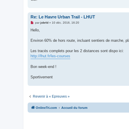
l
u
Re: Le Havre Urban Trail - LHUT
M
par
jobrld
»
10 déc. 2016, 16:20
e
s
Hello,
s
a
g
Environ 60% de hors route, incluant sentiers de marche, plag
e
n
o
Les tracés complets pour les 2 distances sont dispo ici:
n
http://lhut.fr/les-courses
l
u
Bon week-end !
Sportivement
Revenir à « Epreuves »
OnlineTri.com
Accueil du forum