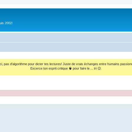
uis 2002!
ci, pas d'algorithme pour dicter tes lectures! Juste de vrais échanges entre humains passion
Excerce ton esprit critique 🧠 pour faire le ... tri 😉.