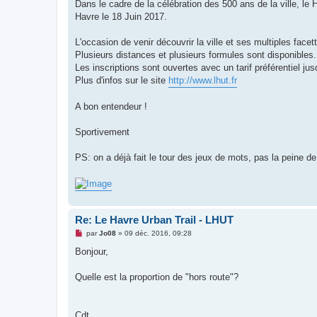
g
Dans le cadre de la célébration des 500 ans de la ville, le 
e
Havre le 18 Juin 2017.
n
o
n
L'occasion de venir découvrir la ville et ses multiples fac
l
u
Plusieurs distances et plusieurs formules sont disponibles.
Les inscriptions sont ouvertes avec un tarif préférentiel jus
Plus d'infos sur le site
http://www.lhut.fr
A bon entendeur !
Sportivement
PS: on a déjà fait le tour des jeux de mots, pas la peine 
Re: Le Havre Urban Trail - LHUT
M
par
Jo08
»
09 déc. 2016, 09:28
e
s
Bonjour,
s
a
g
Quelle est la proportion de "hors route"?
e
n
o
n
Cdt.