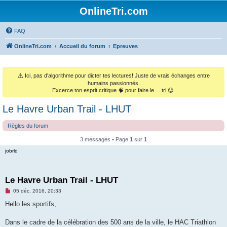
OnlineTri.com
FAQ
OnlineTri.com
Accueil du forum
Epreuves
⚠️
Ici, pas d'algorithme pour dicter tes lectures! Juste de vrais échanges entre
humains passionnés.
Excerce ton esprit critique 🧠 pour faire le ... tri 😉.
Le Havre Urban Trail - LHUT
Règles du forum
3 messages • Page
1
sur
1
jobrld
Le Havre Urban Trail - LHUT
M
05 déc. 2016, 20:33
e
s
Hello les sportifs,
s
a
g
Dans le cadre de la célébration des 500 ans de la ville, le HAC Triathlon
e