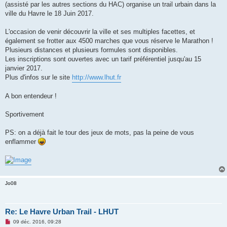
(assisté par les autres sections du HAC) organise un trail urbain dans la
n
o
ville du Havre le 18 Juin 2017.
n
l
u
L'occasion de venir découvrir la ville et ses multiples facettes, et
également se frotter aux 4500 marches que vous réserve le Marathon !
Plusieurs distances et plusieurs formules sont disponibles.
Les inscriptions sont ouvertes avec un tarif préférentiel jusqu'au 15
janvier 2017.
Plus d'infos sur le site
http://www.lhut.fr
A bon entendeur !
Sportivement
PS: on a déjà fait le tour des jeux de mots, pas la peine de vous
enflammer
Jo08
Re: Le Havre Urban Trail - LHUT
M
09 déc. 2016, 09:28