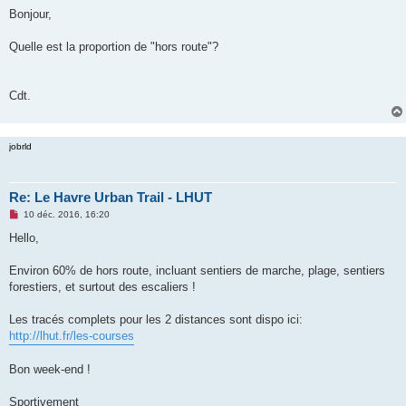
e
s
Bonjour,
s
a
g
Quelle est la proportion de "hors route"?
e
n
o
n
Cdt.
l
u
jobrld
Re: Le Havre Urban Trail - LHUT
M
10 déc. 2016, 16:20
e
s
Hello,
s
a
g
Environ 60% de hors route, incluant sentiers de marche, plage, sentiers
e
forestiers, et surtout des escaliers !
n
o
n
Les tracés complets pour les 2 distances sont dispo ici:
l
u
http://lhut.fr/les-courses
Bon week-end !
Sportivement