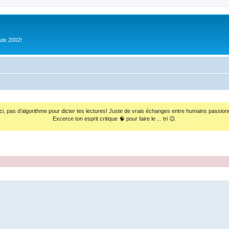
uis 2002!
ci, pas d'algorithme pour dicter tes lectures! Juste de vrais échanges entre humains passion
Excerce ton esprit critique 🧠 pour faire le ... tri 😉.