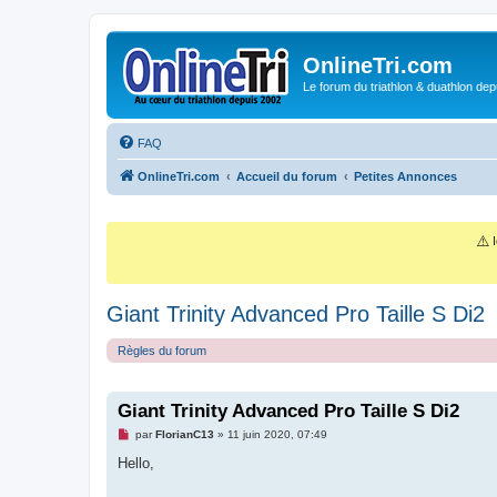
OnlineTri.com
Le forum du triathlon & duathlon dep
FAQ
OnlineTri.com
Accueil du forum
Petites Annonces
⚠️
I
Giant Trinity Advanced Pro Taille S Di2
Règles du forum
Giant Trinity Advanced Pro Taille S Di2
M
par
FlorianC13
»
11 juin 2020, 07:49
e
s
Hello,
s
a