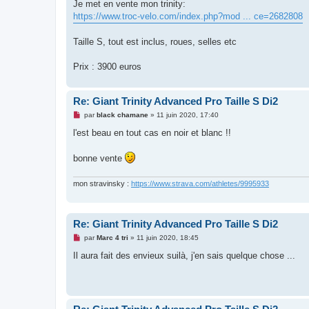
g
Je met en vente mon trinity:
e
https://www.troc-velo.com/index.php?mod ... ce=2682808
n
o
n
Taille S, tout est inclus, roues, selles etc
l
u
Prix : 3900 euros
Re: Giant Trinity Advanced Pro Taille S Di2
M
par
black chamane
»
11 juin 2020, 17:40
e
s
l'est beau en tout cas en noir et blanc !!
s
a
g
bonne vente
e
n
o
mon stravinsky :
https://www.strava.com/athletes/9995933
n
l
u
Re: Giant Trinity Advanced Pro Taille S Di2
M
par
Marc 4 tri
»
11 juin 2020, 18:45
e
s
Il aura fait des envieux suilà, j'en sais quelque chose ...
s
a
g
e
n
o