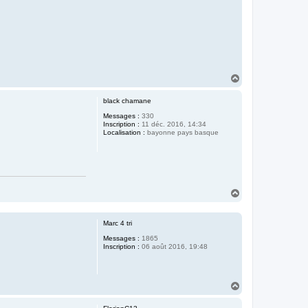
H
a
u
black chamane
t
Messages :
330
Inscription :
11 déc. 2016, 14:34
Localisation :
bayonne pays basque
H
a
u
t
Marc 4 tri
Messages :
1865
Inscription :
06 août 2016, 19:48
H
a
u