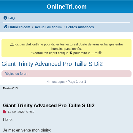
OnlineTri.com
FAQ
OnlineTri.com
Accueil du forum
Petites Annonces
⚠️
Ici, pas d'algorithme pour dicter tes lectures! Juste de vrais échanges entre
humains passionnés.
Excerce ton esprit critique 🧠 pour faire le ... tri 😉.
Giant Trinity Advanced Pro Taille S Di2
Règles du forum
4 messages • Page
1
sur
1
FlorianC13
Giant Trinity Advanced Pro Taille S Di2
M
11 juin 2020, 07:49
e
s
Hello,
s
a
g
Je met en vente mon trinity:
e