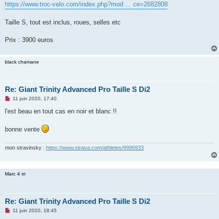
https://www.troc-velo.com/index.php?mod ... ce=2682808
n
o
n
Taille S, tout est inclus, roues, selles etc
l
u
Prix : 3900 euros
black chamane
Re: Giant Trinity Advanced Pro Taille S Di2
M
11 juin 2020, 17:40
e
s
l'est beau en tout cas en noir et blanc !!
s
a
g
bonne vente
e
n
o
mon stravinsky :
https://www.strava.com/athletes/9995933
n
l
u
Marc 4 tri
Re: Giant Trinity Advanced Pro Taille S Di2
M
11 juin 2020, 18:45
e