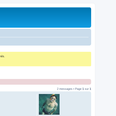
nés.
2 messages • Page
1
sur
1