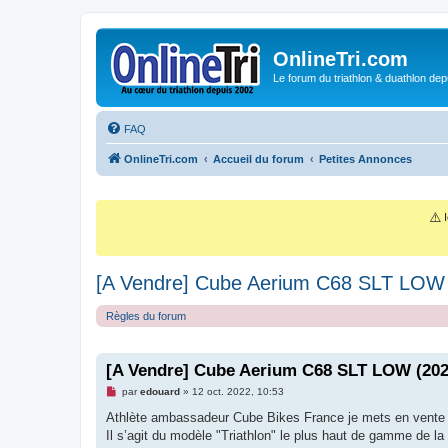
OnlineTri.com
Le forum du triathlon & duathlon dep
FAQ
OnlineTri.com
Accueil du forum
Petites Annonces
⚠️
I
[A Vendre] Cube Aerium C68 SLT LOW
Règles du forum
[A Vendre] Cube Aerium C68 SLT LOW (202
M
par
edouard
»
12 oct. 2022, 10:53
e
s
Athlète ambassadeur Cube Bikes France je mets en vente m
s
Il s’agit du modèle "Triathlon" le plus haut de gamme de
a