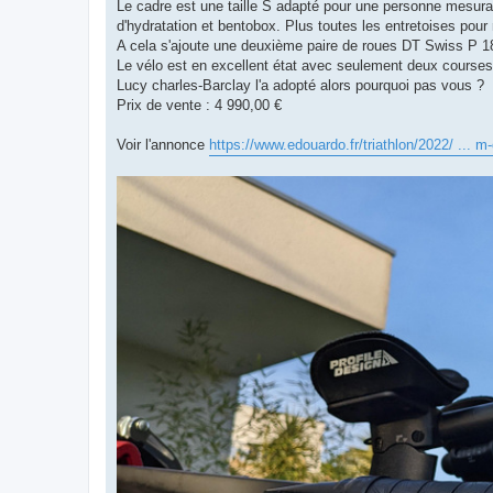
g
Le cadre est une taille S adapté pour une personne mesuran
e
d'hydratation et bentobox. Plus toutes les entretoises pour
n
o
A cela s'ajoute une deuxième paire de roues DT Swiss P 
n
Le vélo est en excellent état avec seulement deux course
l
u
Lucy charles-Barclay l'a adopté alors pourquoi pas vous ?
Prix de vente : 4 990,00 €
Voir l'annonce
https://www.edouardo.fr/triathlon/2022/ ... 