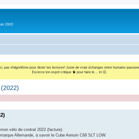
uis 2002!
ci, pas d'algorithme pour dicter tes lectures! Juste de vrais échanges entre humains passion
Excerce ton esprit critique 🧠 pour faire le ... tri 😉.
 (2022)
2)
on vélo de contrat 2022 (facture).
 la marque Allemande, à savoir le Cube Aerium C68 SLT LOW.