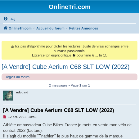
OnlineTri.com
FAQ
OnlineTri.com
Accueil du forum
Petites Annonces
⚠️
Ici, pas d'algorithme pour dicter tes lectures! Juste de vrais échanges entre
humains passionnés.
Excerce ton esprit critique 🧠 pour faire le ... tri 😉.
[A Vendre] Cube Aerium C68 SLT LOW (2022)
Règles du forum
2 messages • Page
1
sur
1
edouard
[A Vendre] Cube Aerium C68 SLT LOW (2022)
M
12 oct. 2022, 10:53
e
s
Athlète ambassadeur Cube Bikes France je mets en vente mon vélo de
s
contrat 2022 (facture).
a
g
Il s’agit du modèle "Triathlon" le plus haut de gamme de la marque
e