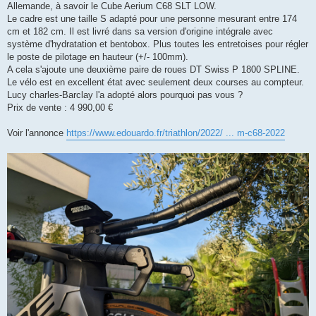
Allemande, à savoir le Cube Aerium C68 SLT LOW.
n
o
Le cadre est une taille S adapté pour une personne mesurant entre 174
n
cm et 182 cm. Il est livré dans sa version d'origine intégrale avec
l
u
système d'hydratation et bentobox. Plus toutes les entretoises pour régler
le poste de pilotage en hauteur (+/- 100mm).
A cela s'ajoute une deuxième paire de roues DT Swiss P 1800 SPLINE.
Le vélo est en excellent état avec seulement deux courses au compteur.
Lucy charles-Barclay l'a adopté alors pourquoi pas vous ?
Prix de vente : 4 990,00 €
Voir l'annonce
https://www.edouardo.fr/triathlon/2022/ ... m-c68-2022