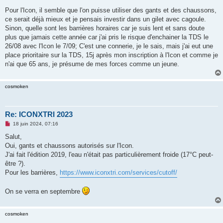
Pour l'Icon, il semble que l'on puisse utiliser des gants et des chaussons,
ce serait déjà mieux et je pensais investir dans un gilet avec cagoule.
Sinon, quelle sont les barrières horaires car je suis lent et sans doute
plus que jamais cette année car j'ai pris le risque d'enchainer la TDS le
26/08 avec l'Icon le 7/09; C'est une connerie, je le sais, mais j'ai eut une
place prioritaire sur la TDS, 15j après mon inscription à l'Icon et comme je
n'ai que 65 ans, je présume de mes forces comme un jeune.
cosmoken
Re: ICONXTRI 2023
M
18 juin 2024, 07:16
e
s
Salut,
s
Oui, gants et chaussons autorisés sur l'Icon.
a
g
J'ai fait l'édition 2019, l'eau n'était pas particulièrement froide (17°C peut-
e
être ?).
n
o
Pour les barrières,
https://www.iconxtri.com/services/cutoff/
n
l
u
On se verra en septembre
cosmoken