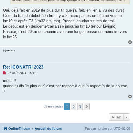
n
o
n
Oui, déjà fait en 2019 (le plus dur tri que j'ai fait, en j'en ai vu des durs)
l
u
C'est du trail du début à la fin. Il y a 2 micro parties en bitume vers le
km10 et après T3 (km32 environ). Prends les chaussures de trail.
Le début est en descente/caillaisse jusqu'au km10 (retour Livigno)
Ensuite, c'est 20km de chemin avec une longue bosse de mémoire vers
le km25
triporteur
Re: ICONXTRI 2023
M
06 août 2024, 15:12
e
s
merci !!
s
quand tu dis 'le plus dur" c'est par rapport à quel/s aspect/s de la course
a
g
?
e
n
o
n
1
2
3
Suivant
32 messages
l
u
Aller
OnlineTri.com
Accueil du forum
Fuseau horaire sur
UTC+01:00