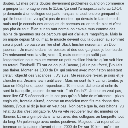
doutes. Et mes petits doutes deviennent problèmes quand on commence
à grimper la montagne vers le 11km. Ça sent l'arnaque...ravito au 13-14,
je demande à un collegue qui parle français si c'est encore grimpant et
qu'elle heure il est vu qu'j'ai pas de montre.. ça devrais le faire il me dit...
mais moi je connais ces arnaques de parcours ou on te dis plat et c'est
pas plat du tout. Bien sur en tant normal on cavale tous comme des
lapins de garennes sur ce parcours qui est d'ailleurs magnifique. Mais la
on mijote depuis 5h du mat, le muscle devient dur, la cuisson au sommet
sera à point. Je passe un Tee shirt Black finisher norseman, un Duo
japonais . Je marche dans les bosses et des que ça glisse je bombarde.
On redescend vers la ville, vers t 3, mais comme ça suffit pas
l'organisation nous rajoute encore un petit raidillon histoire qu'on soit bien
en retard. Pinaise!!! T3 sur ce coup là j'avoue, j ai un peu forcé, j'voulais
pas flairer. Monter les 1000 de D+ qui suivent avec mon fiston assistant
c'était l'objectif des vacances. . J'y suis. Me ressucre re-sel, je sors et je
cherche ma Dreams team antillaise . Mais ou sont ils ? La nuit tombe, je
taxe un téléphone, appel, répondeur... 10 minutes d'attente et enfin ils
sont là tranquille , surpris de me voir..." ah t'es la?". Je leur en veut pas,
trace live GPS déconnait et ils ont pas qu'ca à faire de m'attendre.. pizza
engloutis, frontale allumé, comme un magicien mon fils me donne des
bâtons, j'vous ai dit je leur en veut pas. Non parce que la, des bâtons, vu
l'état du dos c'est obligatoire. On va vite récupérer leur dix minutes de
flânerie. Et on a grimpé dans la nuit avec des collegues au lampiotte tout
du long. Un pèlerinage avec ondes positives. Magique. J'ai repensé au
bearman de la saison d'avant et ses 2000 de D+ sur 10 km.. qu'est-ce