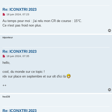
Re: ICONXTRI 2023
M
18 juin 2024, 07:23
e
s
Au temps pour moi : j'ai relu mon CR de course : 15°C.
s
Ce n'est pas froid non plus.
a
g
e
n
triporteur
o
n
l
u
Re: ICONXTRI 2023
M
18 juin 2024, 07:35
e
s
hello,
s
a
g
cool, du monde sur ce topic !
e
rdv sur place en septembre et sur olt d'ici là
n
o
n
++
l
u
fred39
Re: ICONXTRI 2023