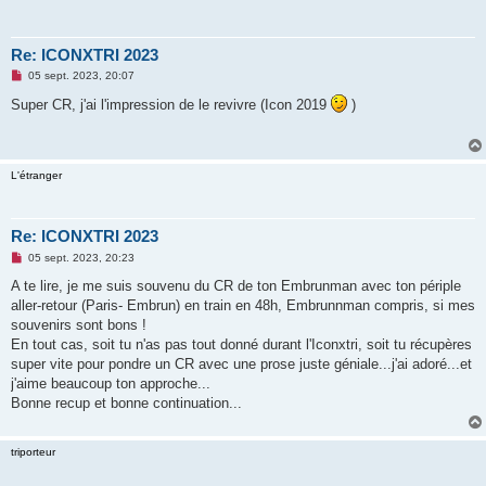
Re: ICONXTRI 2023
M
05 sept. 2023, 20:07
e
s
Super CR, j'ai l'impression de le revivre (Icon 2019
)
s
a
g
e
n
L'étranger
o
n
l
u
Re: ICONXTRI 2023
M
05 sept. 2023, 20:23
e
s
A te lire, je me suis souvenu du CR de ton Embrunman avec ton périple
s
aller-retour (Paris- Embrun) en train en 48h, Embrunnman compris, si mes
a
g
souvenirs sont bons !
e
En tout cas, soit tu n'as pas tout donné durant l'Iconxtri, soit tu récupères
n
o
super vite pour pondre un CR avec une prose juste géniale...j'ai adoré...et
n
j'aime beaucoup ton approche...
l
u
Bonne recup et bonne continuation...
triporteur