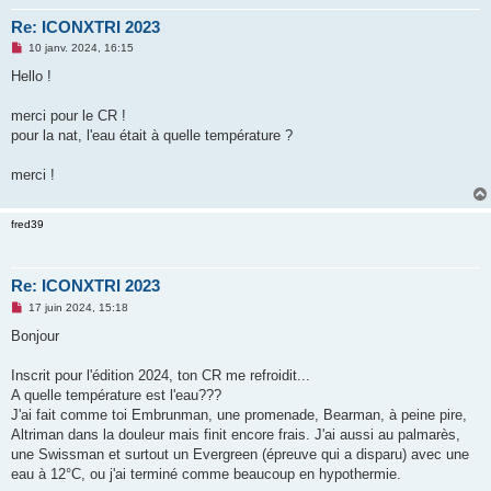
Re: ICONXTRI 2023
M
10 janv. 2024, 16:15
e
s
Hello !
s
a
g
merci pour le CR !
e
pour la nat, l'eau était à quelle température ?
n
o
n
merci !
l
u
fred39
Re: ICONXTRI 2023
M
17 juin 2024, 15:18
e
s
Bonjour
s
a
g
Inscrit pour l'édition 2024, ton CR me refroidit...
e
A quelle température est l'eau???
n
o
J'ai fait comme toi Embrunman, une promenade, Bearman, à peine pire,
n
Altriman dans la douleur mais finit encore frais. J'ai aussi au palmarès,
l
u
une Swissman et surtout un Evergreen (épreuve qui a disparu) avec une
eau à 12°C, ou j'ai terminé comme beaucoup en hypothermie.