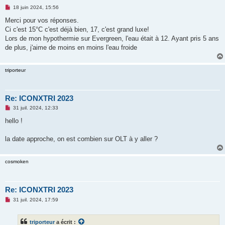
M
18 juin 2024, 15:56
e
s
Merci pour vos réponses.
s
Ci c'est 15°C c'est déjà bien, 17, c'est grand luxe!
a
g
Lors de mon hypothermie sur Evergreen, l'eau était à 12. Ayant pris 5 ans
e
de plus, j'aime de moins en moins l'eau froide
n
o
n
l
triporteur
u
Re: ICONXTRI 2023
M
31 juil. 2024, 12:33
e
s
hello !
s
a
g
la date approche, on est combien sur OLT à y aller ?
e
n
o
cosmoken
n
l
u
Re: ICONXTRI 2023
M
31 juil. 2024, 17:59
e
s
s
triporteur
a écrit :
a