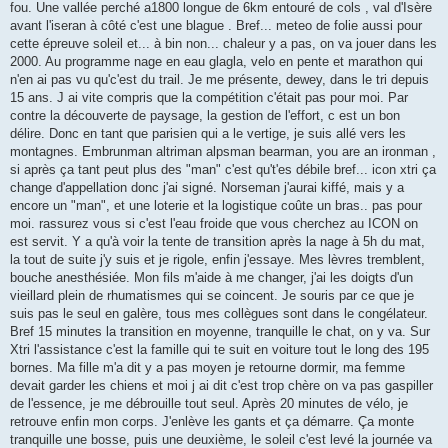
g
fou. Une vallée perché a1800 longue de 6km entouré de cols , val d'Isère
e
avant l'iseran à côté c'est une blague . Bref... meteo de folie aussi pour
n
o
cette épreuve soleil et... à bin non... chaleur y a pas, on va jouer dans les
n
2000. Au programme nage en eau glagla, velo en pente et marathon qui
l
u
n'en ai pas vu qu'c'est du trail. Je me présente, dewey, dans le tri depuis
15 ans. J ai vite compris que la compétition c'était pas pour moi. Par
contre la découverte de paysage, la gestion de l'effort, c est un bon
délire. Donc en tant que parisien qui a le vertige, je suis allé vers les
montagnes. Embrunman altriman alpsman bearman, you are an ironman ,
si après ça tant peut plus des "man" c'est qu't'es débile bref... icon xtri ça
change d'appellation donc j'ai signé. Norseman j'aurai kiffé, mais y a
encore un "man", et une loterie et la logistique coûte un bras.. pas pour
moi. rassurez vous si c'est l'eau froide que vous cherchez au ICON on
est servit. Y a qu'à voir la tente de transition après la nage à 5h du mat,
la tout de suite j'y suis et je rigole, enfin j'essaye. Mes lèvres tremblent,
bouche anesthésiée. Mon fils m'aide à me changer, j'ai les doigts d'un
vieillard plein de rhumatismes qui se coincent. Je souris par ce que je
suis pas le seul en galère, tous mes collègues sont dans le congélateur.
Bref 15 minutes la transition en moyenne, tranquille le chat, on y va. Sur
Xtri l'assistance c'est la famille qui te suit en voiture tout le long des 195
bornes. Ma fille m'a dit y a pas moyen je retourne dormir, ma femme
devait garder les chiens et moi j ai dit c'est trop chère on va pas gaspiller
de l'essence, je me débrouille tout seul. Après 20 minutes de vélo, je
retrouve enfin mon corps. J'enlève les gants et ça démarre. Ça monte
tranquille une bosse, puis une deuxième, le soleil c'est levé la journée va