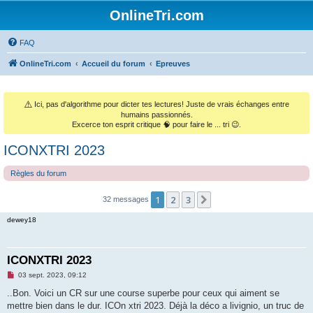
OnlineTri.com
FAQ
OnlineTri.com
Accueil du forum
Epreuves
⚠️
Ici, pas d'algorithme pour dicter tes lectures! Juste de vrais échanges entre
humains passionnés.
Excerce ton esprit critique 🧠 pour faire le ... tri 😉.
ICONXTRI 2023
Règles du forum
1
2
3
Suivant
32 messages
dewey18
ICONXTRI 2023
M
03 sept. 2023, 09:12
e
s
..Bon. Voici un CR sur une course superbe pour ceux qui aiment se
s
mettre bien dans le dur. ICOn xtri 2023. Déjà la déco a livignio, un truc de
a