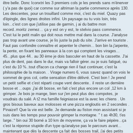
être belle. Donc Iconxtri les 3 premiers cols je les prends sans m'énerver
( y'a pas de quoi) car comme sur altriman la partie commence après 130.
Les descentes, pour un trouillard comme moi, c'est du miel. Quazy pas
d'épingle, des lignes droites infini. Un paysage ou tu vois loin, très
loin...c'est con que j'utilise pas de garmin, j ai du battre mon
record..moritz zernez... ça y est on y est, le stelvio pass commence.
C'est lui le petit malin qui doit nous mettre mal dans la course. J'analyse
pas trop avant une course, je lis juste la pub du site. J'arrive en touriste .
Faut pas confondre connaître et arpenter le chemin... bon bin la j'arpente,
la pente, en fixant les panneaux à la con qui comptent les virages...
45...plus que 44.. au 30 ème je dois basculer en haut de la cassette. J'ai
plus de dent, pas dans le dur, mais va falloir gérer..ou je suis fatigué, ou
c'est du 10 %..tout d'facon ca change rien il faut continuer, c'est la
philosophie de la maison. . Virage numero 6, vous savez quand on vois le
sommet de gros col, cette sensation d'être délivré. C'est bon ! Je prend
un petit selfie et c'est réparti coupe vent descente.. il reste un dernière
bosse et ...oups ,j'ai dit bosse, en fait c'est plus encore un col ,12 km à
grimper. Je bois je mange, bien sur j'en peut plus des compotes, je
voudrais du salé. A t2 ma famille feigniasse est la avec les chiens . Un
gros bisous baveux aux molosses et une pizza engloutis en 2 secondes .
Pinaize!! Que la vie est belle. Je demande au fiston mon assistant si je
suis dans les temps pour pouvoir grimper la montagne. " t as 4h30, t'es
large.." bin oui 30 borné a 10 km de moyenne, ça va le faire pépère...ça
c'est la réponse stupide d'un type qu'analyse pas le parcours avant...
maintenant que dès la descente ça fait des bosses trail, j'ai des petits