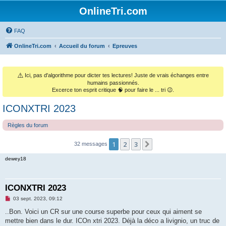
OnlineTri.com
FAQ
OnlineTri.com
Accueil du forum
Epreuves
⚠️
Ici, pas d'algorithme pour dicter tes lectures! Juste de vrais échanges entre
humains passionnés.
Excerce ton esprit critique 🧠 pour faire le ... tri 😉.
ICONXTRI 2023
Règles du forum
1
2
3
Suivant
32 messages
dewey18
ICONXTRI 2023
M
03 sept. 2023, 09:12
e
s
..Bon. Voici un CR sur une course superbe pour ceux qui aiment se
s
mettre bien dans le dur. ICOn xtri 2023. Déjà la déco a livignio, un truc de
a