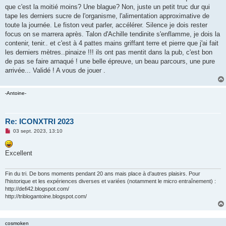
que c'est la moitié moins? Une blague? Non, juste un petit truc dur qui
tape les derniers sucre de l'organisme, l'alimentation approximative de
toute la journée. Le fiston veut parler, accélérer. Silence je dois rester
focus on se marrera après. Talon d'Achille tendinite s'enflamme, je dois la
contenir, tenir.. et c'est à 4 pattes mains griffant terre et pierre que j'ai fait
les derniers mètres..pinaize !!! ils ont pas mentit dans la pub, c'est bon
de pas se faire arnaqué ! une belle épreuve, un beau parcours, une pure
arrivée... Validé ! A vous de jouer .
-Antoine-
Re: ICONXTRI 2023
M
03 sept. 2023, 13:10
e
s
s
Excellent
a
g
e
n
Fin du tri. De bons moments pendant 20 ans mais place à d’autres plaisirs. Pour
o
l’historique et les expériences diverses et variées (notamment le micro entraînement) :
n
http://defi42.blogspot.com/
l
http://triblogantoine.blogspot.com/
u
cosmoken