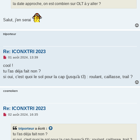
g
la date approche, on est combien sur OLT à y aller ?
e
n
o
n
Salut, j'en serai
l
u
triporteur
Re: ICONXTRI 2023
M
01 août 2024, 13:39
e
s
cool !
s
tu l'as déja fait non ?
a
g
si oui, c'est quoi le sol pour la cap (jusqu'à t3) : roulant, caillasse, trail ?
e
n
o
cosmoken
n
l
u
Re: ICONXTRI 2023
M
02 août 2024, 16:35
e
s
s
triporteur
a écrit :
a
g
tu l'as déja fait non ?
e
si oui, c'est quoi le sol pour la cap (jusqu'à t3) : roulant, caillasse, trail ?