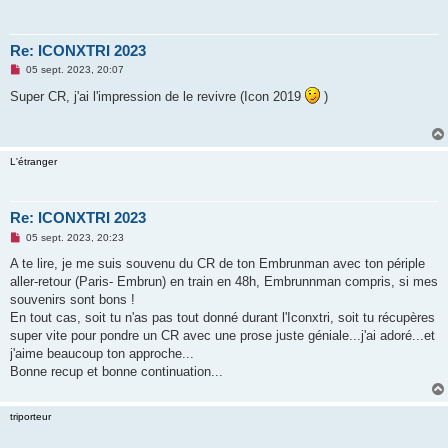
Re: ICONXTRI 2023
M
05 sept. 2023, 20:07
e
s
Super CR, j'ai l'impression de le revivre (Icon 2019
)
s
a
g
e
n
L'étranger
o
n
l
u
Re: ICONXTRI 2023
M
05 sept. 2023, 20:23
e
s
A te lire, je me suis souvenu du CR de ton Embrunman avec ton périple
s
aller-retour (Paris- Embrun) en train en 48h, Embrunnman compris, si mes
a
g
souvenirs sont bons !
e
En tout cas, soit tu n'as pas tout donné durant l'Iconxtri, soit tu récupères
n
o
super vite pour pondre un CR avec une prose juste géniale...j'ai adoré...et
n
j'aime beaucoup ton approche...
l
u
Bonne recup et bonne continuation...
triporteur