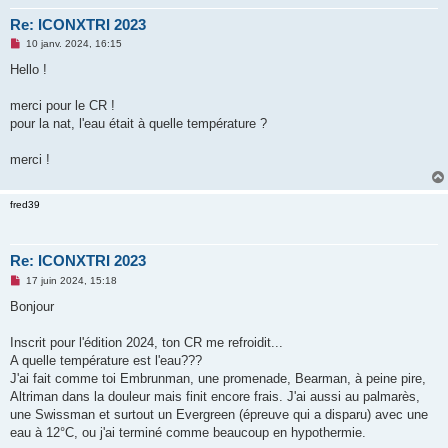
Re: ICONXTRI 2023
M
10 janv. 2024, 16:15
e
s
Hello !
s
a
g
merci pour le CR !
e
pour la nat, l'eau était à quelle température ?
n
o
n
merci !
l
u
fred39
Re: ICONXTRI 2023
M
17 juin 2024, 15:18
e
s
Bonjour
s
a
g
Inscrit pour l'édition 2024, ton CR me refroidit...
e
A quelle température est l'eau???
n
o
J'ai fait comme toi Embrunman, une promenade, Bearman, à peine pire,
n
Altriman dans la douleur mais finit encore frais. J'ai aussi au palmarès,
l
u
une Swissman et surtout un Evergreen (épreuve qui a disparu) avec une
eau à 12°C, ou j'ai terminé comme beaucoup en hypothermie.