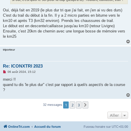
n
o
n
Oui, déjà fait en 2019 (le plus dur tri que j'ai fait, en j'en ai vu des durs)
l
u
C'est du trail du début à la fin. Il y a 2 micro parties en bitume vers le
km10 et après T3 (km32 environ). Prends les chaussures de trail.
Le début est en descente/caillaisse jusqu'au km10 (retour Livigno)
Ensuite, c'est 20km de chemin avec une longue bosse de mémoire vers
le km25
triporteur
Re: ICONXTRI 2023
M
06 août 2024, 15:12
e
s
merci !!
s
quand tu dis 'le plus dur" c'est par rapport à quel/s aspect/s de la course
a
g
?
e
n
o
n
1
2
3
Suivant
32 messages
l
u
Aller
OnlineTri.com
Accueil du forum
Fuseau horaire sur
UTC+01:00