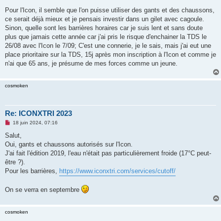
Pour l'Icon, il semble que l'on puisse utiliser des gants et des chaussons,
ce serait déjà mieux et je pensais investir dans un gilet avec cagoule.
Sinon, quelle sont les barrières horaires car je suis lent et sans doute
plus que jamais cette année car j'ai pris le risque d'enchainer la TDS le
26/08 avec l'Icon le 7/09; C'est une connerie, je le sais, mais j'ai eut une
place prioritaire sur la TDS, 15j après mon inscription à l'Icon et comme je
n'ai que 65 ans, je présume de mes forces comme un jeune.
cosmoken
Re: ICONXTRI 2023
M
18 juin 2024, 07:16
e
s
Salut,
s
Oui, gants et chaussons autorisés sur l'Icon.
a
g
J'ai fait l'édition 2019, l'eau n'était pas particulièrement froide (17°C peut-
e
être ?).
n
o
Pour les barrières,
https://www.iconxtri.com/services/cutoff/
n
l
u
On se verra en septembre
cosmoken