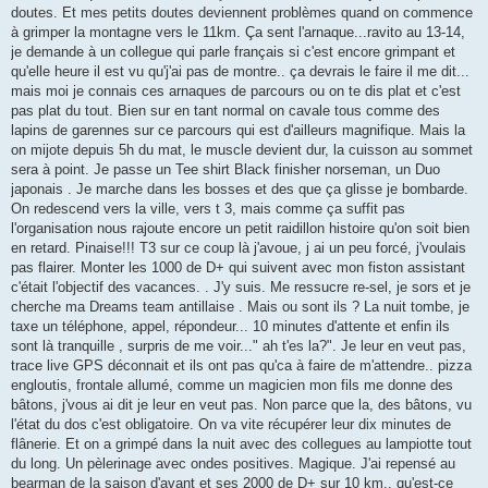
doutes. Et mes petits doutes deviennent problèmes quand on commence
à grimper la montagne vers le 11km. Ça sent l'arnaque...ravito au 13-14,
je demande à un collegue qui parle français si c'est encore grimpant et
qu'elle heure il est vu qu'j'ai pas de montre.. ça devrais le faire il me dit...
mais moi je connais ces arnaques de parcours ou on te dis plat et c'est
pas plat du tout. Bien sur en tant normal on cavale tous comme des
lapins de garennes sur ce parcours qui est d'ailleurs magnifique. Mais la
on mijote depuis 5h du mat, le muscle devient dur, la cuisson au sommet
sera à point. Je passe un Tee shirt Black finisher norseman, un Duo
japonais . Je marche dans les bosses et des que ça glisse je bombarde.
On redescend vers la ville, vers t 3, mais comme ça suffit pas
l'organisation nous rajoute encore un petit raidillon histoire qu'on soit bien
en retard. Pinaise!!! T3 sur ce coup là j'avoue, j ai un peu forcé, j'voulais
pas flairer. Monter les 1000 de D+ qui suivent avec mon fiston assistant
c'était l'objectif des vacances. . J'y suis. Me ressucre re-sel, je sors et je
cherche ma Dreams team antillaise . Mais ou sont ils ? La nuit tombe, je
taxe un téléphone, appel, répondeur... 10 minutes d'attente et enfin ils
sont là tranquille , surpris de me voir..." ah t'es la?". Je leur en veut pas,
trace live GPS déconnait et ils ont pas qu'ca à faire de m'attendre.. pizza
engloutis, frontale allumé, comme un magicien mon fils me donne des
bâtons, j'vous ai dit je leur en veut pas. Non parce que la, des bâtons, vu
l'état du dos c'est obligatoire. On va vite récupérer leur dix minutes de
flânerie. Et on a grimpé dans la nuit avec des collegues au lampiotte tout
du long. Un pèlerinage avec ondes positives. Magique. J'ai repensé au
bearman de la saison d'avant et ses 2000 de D+ sur 10 km.. qu'est-ce