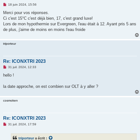
M
18 juin 2024, 15:56
e
s
Merci pour vos réponses.
s
Ci c'est 15°C c'est déjà bien, 17, c'est grand luxe!
a
g
Lors de mon hypothermie sur Evergreen, l'eau était à 12. Ayant pris 5 ans
e
de plus, j'aime de moins en moins l'eau froide
n
o
n
l
triporteur
u
Re: ICONXTRI 2023
M
31 juil. 2024, 12:33
e
s
hello !
s
a
g
la date approche, on est combien sur OLT à y aller ?
e
n
o
cosmoken
n
l
u
Re: ICONXTRI 2023
M
31 juil. 2024, 17:59
e
s
s
triporteur
a écrit :
a