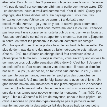
être belle. Donc Iconxtri les 3 premiers cols je les prends sans m'énerver
( y'a pas de quoi) car comme sur altriman la partie commence après 130.
Les descentes, pour un trouillard comme moi, c'est du miel. Quazy pas
d'épingle, des lignes droites infini. Un paysage ou tu vois loin, très
loin...c'est con que j'utilise pas de garmin, j ai du battre mon
record..moritz zernez... ça y est on y est, le stelvio pass commence.
C'est lui le petit malin qui doit nous mettre mal dans la course. J'analyse
pas trop avant une course, je lis juste la pub du site. J'arrive en touriste .
Faut pas confondre connaître et arpenter le chemin... bon bin la j'arpente,
la pente, en fixant les panneaux à la con qui comptent les virages...
45...plus que 44.. au 30 ème je dois basculer en haut de la cassette. J'ai
plus de dent, pas dans le dur, mais va falloir gérer..ou je suis fatigué, ou
c'est du 10 %..tout d'facon ca change rien il faut continuer, c'est la
philosophie de la maison. . Virage numero 6, vous savez quand on vois le
sommet de gros col, cette sensation d'être délivré. C'est bon ! Je prend
un petit selfie et c'est réparti coupe vent descente.. il reste un dernière
bosse et ...oups ,j'ai dit bosse, en fait c'est plus encore un col ,12 km à
grimper. Je bois je mange, bien sur j'en peut plus des compotes, je
voudrais du salé. A t2 ma famille feigniasse est la avec les chiens . Un
gros bisous baveux aux molosses et une pizza engloutis en 2 secondes .
Pinaize!! Que la vie est belle. Je demande au fiston mon assistant si je
suis dans les temps pour pouvoir grimper la montagne. " t as 4h30, t'es
large.." bin oui 30 borné a 10 km de moyenne, ça va le faire pépère...ça
c'est la réponse stupide d'un type qu'analyse pas le parcours avant...
maintenant que dès la descente ça fait des bosses trail, j'ai des petits