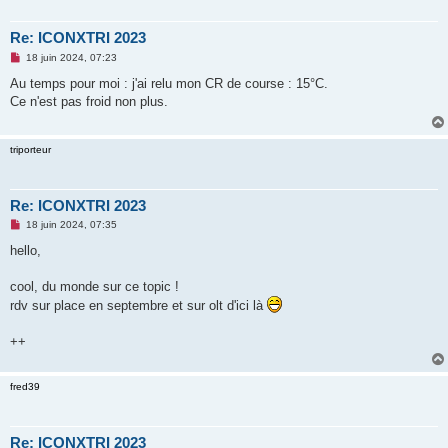
Re: ICONXTRI 2023
M
18 juin 2024, 07:23
e
s
Au temps pour moi : j'ai relu mon CR de course : 15°C.
s
Ce n'est pas froid non plus.
a
g
e
n
triporteur
o
n
l
u
Re: ICONXTRI 2023
M
18 juin 2024, 07:35
e
s
hello,
s
a
g
cool, du monde sur ce topic !
e
rdv sur place en septembre et sur olt d'ici là
n
o
n
++
l
u
fred39
Re: ICONXTRI 2023