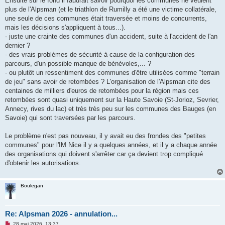
Ensuite sur le fond il faudrait savoir pourquoi les communes ne veulent
plus de l'Alpsman (et le triathlon de Rumilly a été une victime collatérale,
une seule de ces communes était traversée et moins de concurrents,
mais les décisions s'appliquent à tous...).
- juste une crainte des communes d'un accident, suite à l'accident de l'an
dernier ?
- des vrais problèmes de sécurité à cause de la configuration des
parcours, d'un possible manque de bénévoles,... ?
- ou plutôt un ressentiment des communes d'être utilisées comme "terrain
de jeu" sans avoir de retombées ? L'organisation de l'Alpsman cite des
centaines de milliers d'euros de retombées pour la région mais ces
retombées sont quasi uniquement sur la Haute Savoie (St-Jorioz, Sevrier,
Annecy, rives du lac) et très très peu sur les communes des Bauges (en
Savoie) qui sont traversées par les parcours.
Le problème n'est pas nouveau, il y avait eu des frondes des "petites
communes" pour l'IM Nice il y a quelques années, et il y a chaque année
des organisations qui doivent s'arrêter car ça devient trop compliqué
d'obtenir les autorisations.
Boulegan
Re: Alpsman 2026 - annulation...
M
28 mai 2026, 13:37