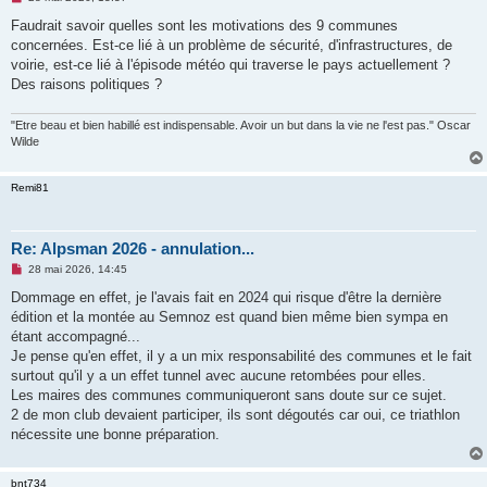
e
s
Faudrait savoir quelles sont les motivations des 9 communes
s
concernées. Est-ce lié à un problème de sécurité, d'infrastructures, de
a
g
voirie, est-ce lié à l'épisode météo qui traverse le pays actuellement ?
e
Des raisons politiques ?
n
o
n
"Etre beau et bien habillé est indispensable. Avoir un but dans la vie ne l'est pas." Oscar
l
u
Wilde
Remi81
Re: Alpsman 2026 - annulation...
M
28 mai 2026, 14:45
e
s
Dommage en effet, je l'avais fait en 2024 qui risque d'être la dernière
s
édition et la montée au Semnoz est quand bien même bien sympa en
a
g
étant accompagné...
e
Je pense qu'en effet, il y a un mix responsabilité des communes et le fait
n
o
surtout qu'il y a un effet tunnel avec aucune retombées pour elles.
n
Les maires des communes communiqueront sans doute sur ce sujet.
l
u
2 de mon club devaient participer, ils sont dégoutés car oui, ce triathlon
nécessite une bonne préparation.
bnt734