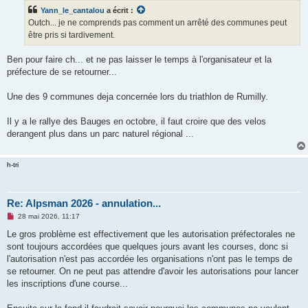
s
Yann_le_cantalou
a écrit :
a
g
Outch... je ne comprends pas comment un arrêté des communes peut
e
être pris si tardivement.
n
o
n
Ben pour faire ch... et ne pas laisser le temps à l'organisateur et la
l
u
préfecture de se retourner...
Une des 9 communes deja concernée lors du triathlon de Rumilly.
Il y a le rallye des Bauges en octobre, il faut croire que des velos
derangent plus dans un parc naturel régional ...
h-tri
Re: Alpsman 2026 - annulation...
M
28 mai 2026, 11:17
e
s
Le gros problème est effectivement que les autorisation préfectorales ne
s
sont toujours accordées que quelques jours avant les courses, donc si
a
g
l'autorisation n'est pas accordée les organisations n'ont pas le temps de
e
se retourner. On ne peut pas attendre d'avoir les autorisations pour lancer
n
o
les inscriptions d'une course...
n
l
u