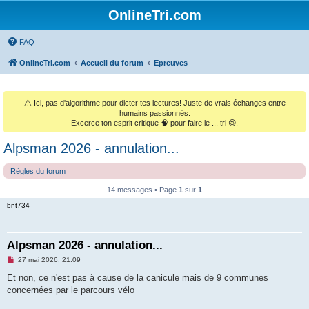
OnlineTri.com
FAQ
OnlineTri.com
Accueil du forum
Epreuves
⚠️
Ici, pas d'algorithme pour dicter tes lectures! Juste de vrais échanges entre
humains passionnés.
Excerce ton esprit critique 🧠 pour faire le ... tri 😉.
Alpsman 2026 - annulation...
Règles du forum
14 messages • Page
1
sur
1
bnt734
Alpsman 2026 - annulation...
M
27 mai 2026, 21:09
e
s
Et non, ce n'est pas à cause de la canicule mais de 9 communes
s
concernées par le parcours vélo
a
g
e