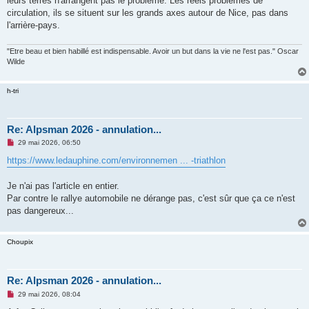
leurs terres n'arrangent pas le problème. Les réels problèmes de
circulation, ils se situent sur les grands axes autour de Nice, pas dans
l'arrière-pays.
"Etre beau et bien habillé est indispensable. Avoir un but dans la vie ne l'est pas." Oscar
Wilde
h-tri
Re: Alpsman 2026 - annulation...
M
29 mai 2026, 06:50
e
s
https://www.ledauphine.com/environnemen ... -triathlon
s
a
g
Je n'ai pas l'article en entier.
e
Par contre le rallye automobile ne dérange pas, c'est sûr que ça ce n'est
n
o
pas dangereux...
n
l
u
Choupix
Re: Alpsman 2026 - annulation...
M
29 mai 2026, 08:04
e