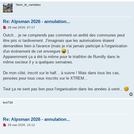
Yann_le_cantalou
Re: Alpsman 2026 - annulation...
M
28 mai 2026, 07:17
e
s
Outch... je ne comprends pas comment un arrêté des communes peut
s
être pris si tardivement. J'imaginais que les autorisations étaient
a
g
demandées bien à l'avance (mais je n'ai jamais participé à l'organisation
e
d'un évènement de cet envergure
).
n
o
Apparemment ça a été la même pour le triathlon de Rumilly dans le
n
même secteur il y a quelques semaines.
l
u
De mon côté, inscrit sur le half... à suivre ! Mais dans tous les cas,
pensées pour tous ceux inscrits sur le XTREM...
Tout ça ne sent pas bon pour l'organisation dans les années à venir...
bnt734
Re: Alpsman 2026 - annulation...
M
28 mai 2026, 10:12
e
s