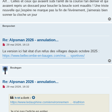
s
Arf... Celles et ceux qui avaient subi l'arrêt de la course l'an dernier et qui
s
avaient repris un dossard pour boucler la boucle sont maudits ! Une triste
a
g
nouvelle qui j'espère ne marque pas la fin de l'événement, j'aimerais bien
e
sonner la cloche un jour
n
o
n
l
Benpocket
u
Re: Alpsman 2026 - annulation...
M
29 mai 2026, 16:13
e
s
La version ici fait état d’un refus des villages depuis octobre 2025 :
s
https://www.bellecombe-en-bauges.com/ma ... sportives/
a
g
e
n
Boulegan
o
n
l
u
Re: Alpsman 2026 - annulation...
M
29 mai 2026, 16:32
e
s
s
h-tri
a écrit :
a
g
https://www.ledauphine.com/environnemen ... -triathlon
e
n
o
Je n'ai pas l'article en entier.