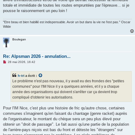
totale et immédiate de toutes les routes empruntées par l'épreuve... si je
pousse le raisonnement un peu loin !
"Etre beau et bien habillé est indispensable. Avoir un but dans la vie ne l'est pas." Oscar
Wilde
Boulegan
Re: Alpsman 2026 - annulation...
M
28 mai 2026, 16:42
e
s
s
h-tri
a écrit :
a
g
Le problème n'est pas nouveau, il y avait eu des frondes des "petites
e
communes" pour l'IM Nice il y a quelques années, et il y a chaque
n
o
année des organisations qui doivent s'arrêter car ça devient trop
n
compliqué d'obtenir les autorisations.
l
u
Pour l'IM Nice, c'est plus une histoire de fric qu'autre chose, certaines
communes s'imaginent qu'en faisant du chantage (genre racket) auprès
de l'organisateur, le montant du chèque sera un peu plus élevé pour
obtenir un "droit de passage". Le fait aussi qu'une partie de la population
de l'arrière-pays niçois est bas du front et déteste les "étrangers" sur