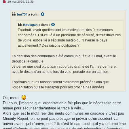
M
28 mai 2026, 16:35
e
s
s
bnt734
a écrit :
a
g
e
Boulegan
a écrit :
n
o
Faudrait savoir quelles sont les motivations des 9 communes
n
concernées. Est-ce lié à un problème de sécurité, d'infrastructures,
l
u
de voirie, est-ce lié à l'épisode météo qui traverse le pays
actuellement ? Des raisons politiques ?
La decision des communes a été communiquée le 21 mai, avant le
debut de la canicule.
Je pense que c'est plutot par rapport au drame de l'année derniere,
avec le deces d'un athlete lors du velo, percuté par un camion.
Espérons que les raisons soient clairement précisées afin que
l'organisation puisse s'adapter pour les prochaines années
Ok, merci.
Du coup, j'imagine que l'organisation a fait plus que le nécessaire cette
année pour sécuriser davantage le tracé à vélo...
Alors quel est le motif réel des neufs communes en cascade ? C'est pas
Minority Report, on ne peut pas présager ni prévoir qu'un accident va
arriver avant qu'il n'arrive, non ? Si c'est le cas, c'est qu'il y a un problème
avéré d'infrastructures et/ou de voirie qui devrait nécessiter la fermeture