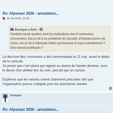
Re: Alpsman 2026 - annulation...
M
28 mai 2026, 15:45
e
s
s
Boulegan
a écrit :
a
g
Faudrait savoir quelles sont les motivations des 9 communes
e
concernées. Est-ce lié à un problème de sécurité, d'infrastructures, de
n
o
voirie, est-ce lié à l'épisode météo qui traverse le pays actuellement ?
n
Des raisons politiques ?
l
u
La decision des communes a été communiquée le 21 mai, avant le debut
de la canicule.
Je pense que c'est plutot par rapport au drame de l'année derniere, avec
le deces d'un athlete lors du velo, percuté par un camion.
Espérons que les raisons soient clairement précisées afin que
l'organisation puisse s'adapter pour les prochaines années
Boulegan
Re: Alpsman 2026 - annulation...