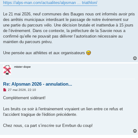
https://alps-man.com/actualites/alpsman ... triathlon/
n
o
n
Le 21 mai 2026, neuf communes des Bauges nous ont informés avoir pris
l
u
des arrêtés municipaux interdisant le passage de notre événement sur
une partie du parcours vélo. Une décision brutale et inattendue à 15 jours
de l’événement. Dans ce contexte, la préfecture de la Savoie nous a
confirmé qu’elle ne pouvait pas délivrer l’autorisation nécessaire au
maintien du parcours prévu.
Une pensée aux athlètes et aux organisateurs
mister dope
Re: Alpsman 2026 - annulation...
M
27 mai 2026, 22:10
e
s
Complétement sidérant!
s
a
g
Les bruits ce soir à l'entrainement voyaient un lien entre ce refus et
e
l'accident tragique de l'édition précédente.
n
o
n
Chez nous, ca part s’inscrire sur Emrbun du coup!
l
u