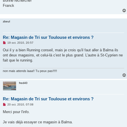
Bonne recherche!
n
Franck
l
u
zbeul
Re: Magasin de Tri sur Toulouse et environs ?
M
19 oct. 2010, 20:57
e
s
Oui il y a bien Running conseil, mais je crois qu'il faut aller à Balma ils
s
ont deux magasins, et celui-là c'est le plus grand. L'autre à St-Cyprien ne
a
g
fait que le running.
e
n
o
non mais attends laaa!! Tu peux pas!!!!!
n
l
u
fred40
Re: Magasin de Tri sur Toulouse et environs ?
M
20 oct. 2010, 07:08
e
s
Merci pour l'info.
s
a
g
Je vais déjà essayer ce magasin à Balma.
e