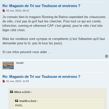
Re: Magasin de Tri sur Toulouse et environs ?
M
01 nov. 2010, 09:12
e
s
Je connais bien le magasin Running de Balma cependant les chaussures
s
de vélo, c'est pas là qu'il faut les chercher. Pour tout ce qui est combi,
a
g
trifonction, running et vêtement CAP c'est génial, pour le vélo c'est très
e
léger côté choix.
n
o
n
Mais les vendeurs sont sympas et compétents (c'est Sébastien qu'il faut
l
u
demander pour le tri, pas là tous les jours).
Si ces infos peuvent vous aider ...
fred40
Re: Magasin de Tri sur Toulouse et environs ?
M
01 nov. 2010, 11:55
e
s
s
Mirco a écrit :
a
g
e
fred40 a écrit :
n
o
Hello,
n