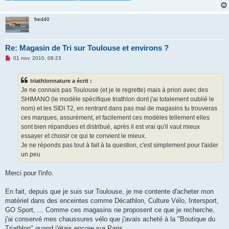
fred40
Re: Magasin de Tri sur Toulouse et environs ?
M
01 nov. 2010, 08:23
e
s
s
triathlonnature a écrit :
a
g
Je ne connais pas Toulouse (et je le regrette) mais à priori avec des
e
SHIMANO (le modèle spécifique triathlon dont j'ai totalement oublié le
n
o
nom) et les SIDI T2, en rentrant dans pas mal de magasins tu trouveras
n
ces marques, assurément, et facilement ces modèles tellement elles
l
u
sont bien répandues et distribué, après il est vrai qu'il vaut mieux
essayer et choisir ce qui te convient le mieux.
Je ne réponds pas tout à fait à ta question, c'est simplement pour t'aider
un peu
Merci pour l'info.
En fait, depuis que je suis sur Toulouse, je me contente d'acheter mon
matériel dans des enceintes comme Décathlon, Culture Vélo, Intersport,
GO Sport, ... Comme ces magasins ne proposent ce que je recherche,
j'ai conservé mes chaussures vélo que j'avais acheté à la "Boutique du
Triathlon" quand j'étais encore sur Paris.