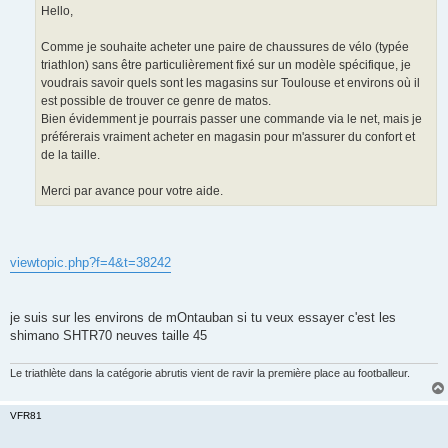
g
Hello,
e
n
o
Comme je souhaite acheter une paire de chaussures de vélo (typée
n
triathlon) sans être particulièrement fixé sur un modèle spécifique, je
l
u
voudrais savoir quels sont les magasins sur Toulouse et environs où il
est possible de trouver ce genre de matos.
Bien évidemment je pourrais passer une commande via le net, mais je
préférerais vraiment acheter en magasin pour m'assurer du confort et
de la taille.
Merci par avance pour votre aide.
viewtopic.php?f=4&t=38242
je suis sur les environs de mOntauban si tu veux essayer c'est les
shimano SHTR70 neuves taille 45
Le triathlète dans la catégorie abrutis vient de ravir la première place au footballeur.
VFR81