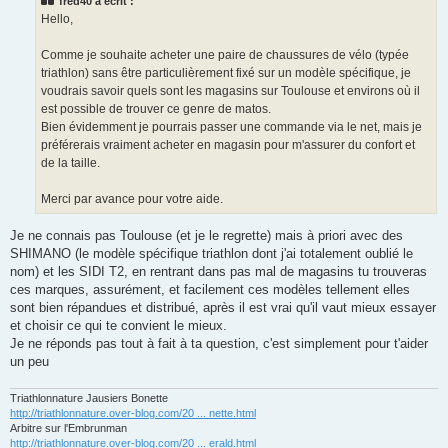
fred40 a écrit :
a
g
Hello,
e
n
o
Comme je souhaite acheter une paire de chaussures de vélo (typée
n
triathlon) sans être particulièrement fixé sur un modèle spécifique, je
l
u
voudrais savoir quels sont les magasins sur Toulouse et environs où il
est possible de trouver ce genre de matos.
Bien évidemment je pourrais passer une commande via le net, mais je
préférerais vraiment acheter en magasin pour m'assurer du confort et
de la taille.
Merci par avance pour votre aide.
Je ne connais pas Toulouse (et je le regrette) mais à priori avec des
SHIMANO (le modèle spécifique triathlon dont j'ai totalement oublié le
nom) et les SIDI T2, en rentrant dans pas mal de magasins tu trouveras
ces marques, assurément, et facilement ces modèles tellement elles
sont bien répandues et distribué, après il est vrai qu'il vaut mieux essayer
et choisir ce qui te convient le mieux.
Je ne réponds pas tout à fait à ta question, c'est simplement pour t'aider
un peu
Triathlonnature Jausiers Bonette
http://triathlonnature.over-blog.com/20 ... nette.html
Arbitre sur l'Embrunman
http://triathlonnature.over-blog.com/20 ... erald.html