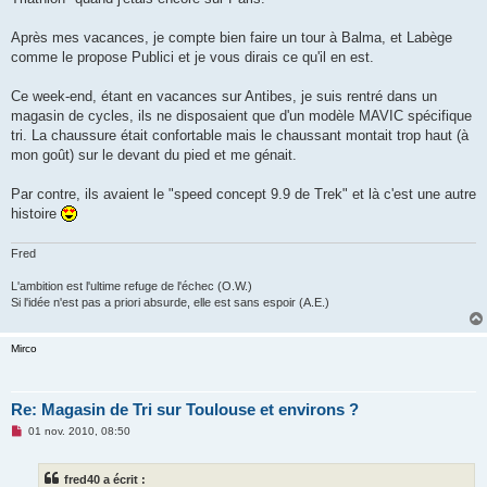
Après mes vacances, je compte bien faire un tour à Balma, et Labège
comme le propose Publici et je vous dirais ce qu'il en est.
Ce week-end, étant en vacances sur Antibes, je suis rentré dans un
magasin de cycles, ils ne disposaient que d'un modèle MAVIC spécifique
tri. La chaussure était confortable mais le chaussant montait trop haut (à
mon goût) sur le devant du pied et me génait.
Par contre, ils avaient le "speed concept 9.9 de Trek" et là c'est une autre
histoire
Fred
L'ambition est l'ultime refuge de l'échec (O.W.)
Si l'idée n'est pas a priori absurde, elle est sans espoir (A.E.)
Mirco
Re: Magasin de Tri sur Toulouse et environs ?
M
01 nov. 2010, 08:50
e
s
s
fred40 a écrit :
a