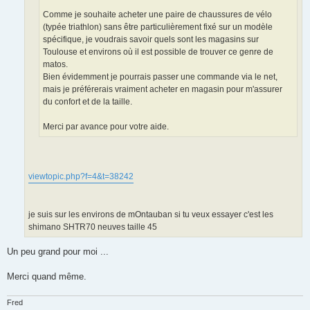
l
u
Comme je souhaite acheter une paire de chaussures de vélo
(typée triathlon) sans être particulièrement fixé sur un modèle
spécifique, je voudrais savoir quels sont les magasins sur
Toulouse et environs où il est possible de trouver ce genre de
matos.
Bien évidemment je pourrais passer une commande via le net,
mais je préférerais vraiment acheter en magasin pour m'assurer
du confort et de la taille.
Merci par avance pour votre aide.
viewtopic.php?f=4&t=38242
je suis sur les environs de mOntauban si tu veux essayer c'est les
shimano SHTR70 neuves taille 45
Un peu grand pour moi ...
Merci quand même.
Fred