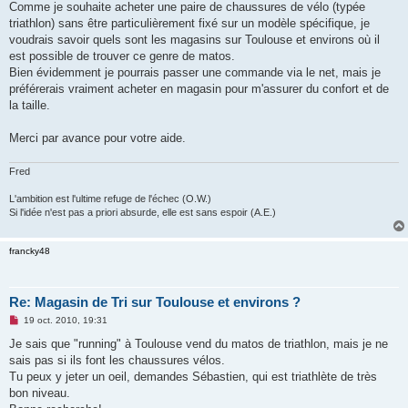
g
Comme je souhaite acheter une paire de chaussures de vélo (typée
e
triathlon) sans être particulièrement fixé sur un modèle spécifique, je
n
o
voudrais savoir quels sont les magasins sur Toulouse et environs où il
n
est possible de trouver ce genre de matos.
l
u
Bien évidemment je pourrais passer une commande via le net, mais je
préférerais vraiment acheter en magasin pour m'assurer du confort et de
la taille.
Merci par avance pour votre aide.
Fred
L'ambition est l'ultime refuge de l'échec (O.W.)
Si l'idée n'est pas a priori absurde, elle est sans espoir (A.E.)
francky48
Re: Magasin de Tri sur Toulouse et environs ?
M
19 oct. 2010, 19:31
e
s
Je sais que "running" à Toulouse vend du matos de triathlon, mais je ne
s
sais pas si ils font les chaussures vélos.
a
g
Tu peux y jeter un oeil, demandes Sébastien, qui est triathlète de très
e
bon niveau.
n
o