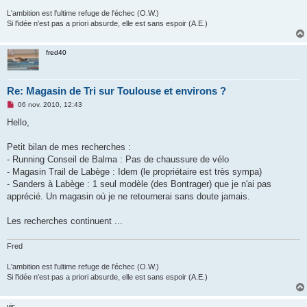
L'ambition est l'ultime refuge de l'échec (O.W.)
Si l'idée n'est pas a priori absurde, elle est sans espoir (A.E.)
fred40
Re: Magasin de Tri sur Toulouse et environs ?
M
06 nov. 2010, 12:43
e
s
Hello,
s
a
g
Petit bilan de mes recherches :
e
- Running Conseil de Balma : Pas de chaussure de vélo
n
o
- Magasin Trail de Labège : Idem (le propriétaire est très sympa)
n
- Sanders à Labège : 1 seul modèle (des Bontrager) que je n'ai pas
l
u
apprécié. Un magasin où je ne retournerai sans doute jamais.
Les recherches continuent ...
Fred
L'ambition est l'ultime refuge de l'échec (O.W.)
Si l'idée n'est pas a priori absurde, elle est sans espoir (A.E.)
vic