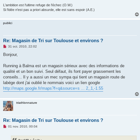
n
L'ambition est l'ultime refuge de l'échec (O.W.)
l
Si l'idée n'est pas a priori absurde, elle est sans espoir (A.E.)
u
publici
Re: Magasin de Tri sur Toulouse et environs ?
M
31 oct. 2010, 22:02
e
s
Bonjour,
s
a
g
Running à Balma est un magasin sérieux avec des informations de
e
qualité et un bon suivi. Seul défaut, ils font payer grassement les
n
o
conseils... Il y a aussi un mec sympa qui tient un magasin route de
n
labége dont j'ai oublié le nommais voici un lien google
l
u
http://maps.google.fr/maps?f=q&source=s ... 2,,1,-1.55
triathlonnature
Re: Magasin de Tri sur Toulouse et environs ?
M
01 nov. 2010, 00:04
e
s
s