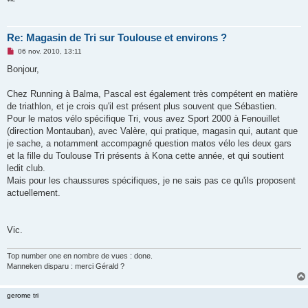
Re: Magasin de Tri sur Toulouse et environs ?
M
06 nov. 2010, 13:11
e
s
Bonjour,
s
a
g
Chez Running à Balma, Pascal est également très compétent en matière
e
de triathlon, et je crois qu'il est présent plus souvent que Sébastien.
n
o
Pour le matos vélo spécifique Tri, vous avez Sport 2000 à Fenouillet
n
(direction Montauban), avec Valère, qui pratique, magasin qui, autant que
l
u
je sache, a notamment accompagné question matos vélo les deux gars
et la fille du Toulouse Tri présents à Kona cette année, et qui soutient
ledit club.
Mais pour les chaussures spécifiques, je ne sais pas ce qu'ils proposent
actuellement.
Vic.
Top number one en nombre de vues : done.
Manneken disparu : merci Gérald ?
gerome tri