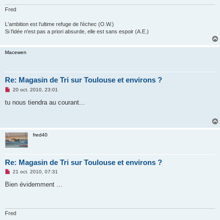
n
o
Fred
n
l
L'ambition est l'ultime refuge de l'échec (O.W.)
u
Si l'idée n'est pas a priori absurde, elle est sans espoir (A.E.)
Macewen
Re: Magasin de Tri sur Toulouse et environs ?
M
20 oct. 2010, 23:01
e
s
tu nous tiendra au courant...
s
a
g
e
n
fred40
o
n
l
u
Re: Magasin de Tri sur Toulouse et environs ?
M
21 oct. 2010, 07:31
e
s
Bien évidemment ...
s
a
g
e
n
Fred
o