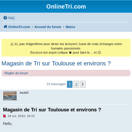
OnlineTri.com
FAQ
OnlineTri.com
Accueil du forum
Matos
⚠️
Ici, pas d'algorithme pour dicter tes lectures! Juste de vrais échanges entre
humains passionnés.
Excerce ton esprit critique 🧠 pour faire le ... tri 😉.
Magasin de Tri sur Toulouse et environs ?
Règles du forum
1
2
Suivant
23 messages
fred40
Magasin de Tri sur Toulouse et environs ?
M
19 oct. 2010, 19:15
e
s
Hello,
s
a