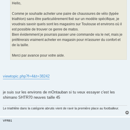
g
Hello,
e
n
o
Comme je souhaite acheter une paire de chaussures de vélo (typée
n
triathlon) sans être particulièrement fixé sur un modèle spécifique, je
l
u
voudrais savoir quels sont les magasins sur Toulouse et environs où il
est possible de trouver ce genre de matos.
Bien évidemment je pourrais passer une commande via le net, mais je
préférerais vraiment acheter en magasin pour m'assurer du confort et
de la taille.
Merci par avance pour votre aide.
viewtopic.php?f=4&t=38242
je suis sur les environs de mOntauban si tu veux essayer c'est les
shimano SHTR70 neuves taille 45
Le triathlète dans la catégorie abrutis vient de ravir la première place au footballeur.
VFR81