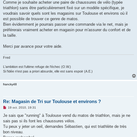
g
Comme je souhaite acheter une paire de chaussures de vélo (typée
e
triathlon) sans être particulièrement fixé sur un modèle spécifique, je
n
o
voudrais savoir quels sont les magasins sur Toulouse et environs où il
n
est possible de trouver ce genre de matos.
l
u
Bien évidemment je pourrais passer une commande via le net, mais je
préférerais vraiment acheter en magasin pour m'assurer du confort et de
la taille.
Merci par avance pour votre aide.
Fred
L'ambition est l'ultime refuge de l'échec (O.W.)
Si l'idée n'est pas a priori absurde, elle est sans espoir (A.E.)
francky48
Re: Magasin de Tri sur Toulouse et environs ?
M
19 oct. 2010, 19:31
e
s
Je sais que "running" à Toulouse vend du matos de triathlon, mais je ne
s
sais pas si ils font les chaussures vélos.
a
g
Tu peux y jeter un oeil, demandes Sébastien, qui est triathlète de très
e
bon niveau.
n
o