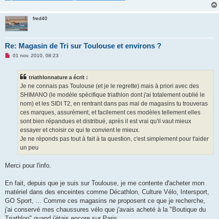
fred40
Re: Magasin de Tri sur Toulouse et environs ?
M
01 nov. 2010, 08:23
e
s
s
triathlonnature a écrit :
a
g
Je ne connais pas Toulouse (et je le regrette) mais à priori avec des
e
SHIMANO (le modèle spécifique triathlon dont j'ai totalement oublié le
n
o
nom) et les SIDI T2, en rentrant dans pas mal de magasins tu trouveras
n
ces marques, assurément, et facilement ces modèles tellement elles
l
u
sont bien répandues et distribué, après il est vrai qu'il vaut mieux
essayer et choisir ce qui te convient le mieux.
Je ne réponds pas tout à fait à ta question, c'est simplement pour t'aider
un peu
Merci pour l'info.
En fait, depuis que je suis sur Toulouse, je me contente d'acheter mon
matériel dans des enceintes comme Décathlon, Culture Vélo, Intersport,
GO Sport, ... Comme ces magasins ne proposent ce que je recherche,
j'ai conservé mes chaussures vélo que j'avais acheté à la "Boutique du
Triathlon" quand j'étais encore sur Paris.