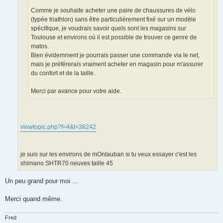
l
u
Comme je souhaite acheter une paire de chaussures de vélo
(typée triathlon) sans être particulièrement fixé sur un modèle
spécifique, je voudrais savoir quels sont les magasins sur
Toulouse et environs où il est possible de trouver ce genre de
matos.
Bien évidemment je pourrais passer une commande via le net,
mais je préférerais vraiment acheter en magasin pour m'assurer
du confort et de la taille.
Merci par avance pour votre aide.
viewtopic.php?f=4&t=38242
je suis sur les environs de mOntauban si tu veux essayer c'est les
shimano SHTR70 neuves taille 45
Un peu grand pour moi ...
Merci quand même.
Fred