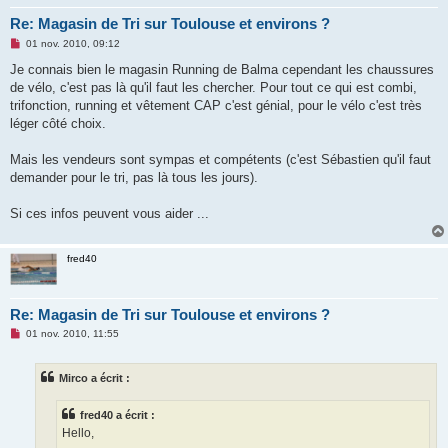
Re: Magasin de Tri sur Toulouse et environs ?
M
01 nov. 2010, 09:12
e
s
Je connais bien le magasin Running de Balma cependant les chaussures
s
de vélo, c'est pas là qu'il faut les chercher. Pour tout ce qui est combi,
a
g
trifonction, running et vêtement CAP c'est génial, pour le vélo c'est très
e
léger côté choix.
n
o
n
Mais les vendeurs sont sympas et compétents (c'est Sébastien qu'il faut
l
u
demander pour le tri, pas là tous les jours).
Si ces infos peuvent vous aider ...
fred40
Re: Magasin de Tri sur Toulouse et environs ?
M
01 nov. 2010, 11:55
e
s
s
Mirco a écrit :
a
g
e
fred40 a écrit :
n
o
Hello,
n