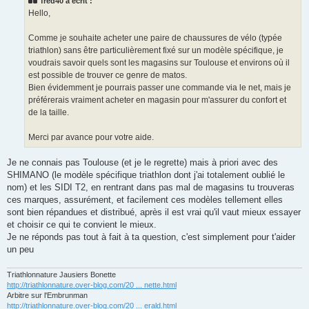
fred40 a écrit :
a
g
Hello,
e
n
o
Comme je souhaite acheter une paire de chaussures de vélo (typée
n
triathlon) sans être particulièrement fixé sur un modèle spécifique, je
l
u
voudrais savoir quels sont les magasins sur Toulouse et environs où il
est possible de trouver ce genre de matos.
Bien évidemment je pourrais passer une commande via le net, mais je
préférerais vraiment acheter en magasin pour m'assurer du confort et
de la taille.
Merci par avance pour votre aide.
Je ne connais pas Toulouse (et je le regrette) mais à priori avec des
SHIMANO (le modèle spécifique triathlon dont j'ai totalement oublié le
nom) et les SIDI T2, en rentrant dans pas mal de magasins tu trouveras
ces marques, assurément, et facilement ces modèles tellement elles
sont bien répandues et distribué, après il est vrai qu'il vaut mieux essayer
et choisir ce qui te convient le mieux.
Je ne réponds pas tout à fait à ta question, c'est simplement pour t'aider
un peu
Triathlonnature Jausiers Bonette
http://triathlonnature.over-blog.com/20 ... nette.html
Arbitre sur l'Embrunman
http://triathlonnature.over-blog.com/20 ... erald.html