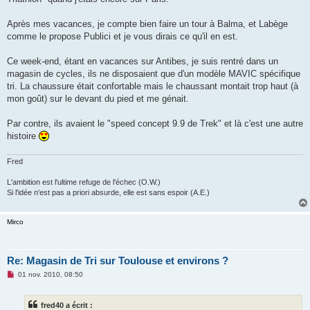
Après mes vacances, je compte bien faire un tour à Balma, et Labège
comme le propose Publici et je vous dirais ce qu'il en est.
Ce week-end, étant en vacances sur Antibes, je suis rentré dans un
magasin de cycles, ils ne disposaient que d'un modèle MAVIC spécifique
tri. La chaussure était confortable mais le chaussant montait trop haut (à
mon goût) sur le devant du pied et me génait.
Par contre, ils avaient le "speed concept 9.9 de Trek" et là c'est une autre
histoire
Fred
L'ambition est l'ultime refuge de l'échec (O.W.)
Si l'idée n'est pas a priori absurde, elle est sans espoir (A.E.)
Mirco
Re: Magasin de Tri sur Toulouse et environs ?
M
01 nov. 2010, 08:50
e
s
s
fred40 a écrit :
a