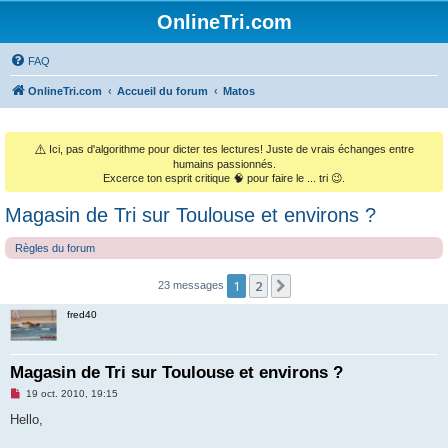
OnlineTri.com
FAQ
OnlineTri.com
Accueil du forum
Matos
⚠️
Ici, pas d'algorithme pour dicter tes lectures! Juste de vrais échanges entre
humains passionnés.
Excerce ton esprit critique 🧠 pour faire le ... tri 😉.
Magasin de Tri sur Toulouse et environs ?
Règles du forum
1
2
Suivant
23 messages
fred40
Magasin de Tri sur Toulouse et environs ?
M
19 oct. 2010, 19:15
e
s
Hello,
s
a