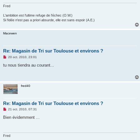
n
o
Fred
n
l
L'ambition est l'ultime refuge de l'échec (O.W.)
u
Si l'idée n'est pas a priori absurde, elle est sans espoir (A.E.)
Macewen
Re: Magasin de Tri sur Toulouse et environs ?
M
20 oct. 2010, 23:01
e
s
tu nous tiendra au courant...
s
a
g
e
n
fred40
o
n
l
u
Re: Magasin de Tri sur Toulouse et environs ?
M
21 oct. 2010, 07:31
e
s
Bien évidemment ...
s
a
g
e
n
Fred
o