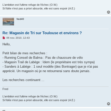
L'ambition est l'ultime refuge de l'échec (O.W.)
Si l'idée n'est pas a priori absurde, elle est sans espoir (A.E.)
fred40
Re: Magasin de Tri sur Toulouse et environs ?
M
06 nov. 2010, 12:43
e
s
Hello,
s
a
g
Petit bilan de mes recherches :
e
- Running Conseil de Balma : Pas de chaussure de vélo
n
o
- Magasin Trail de Labège : Idem (le propriétaire est très sympa)
n
- Sanders à Labège : 1 seul modèle (des Bontrager) que je n'ai pas
l
u
apprécié. Un magasin où je ne retournerai sans doute jamais.
Les recherches continuent ...
Fred
L'ambition est l'ultime refuge de l'échec (O.W.)
Si l'idée n'est pas a priori absurde, elle est sans espoir (A.E.)
vic