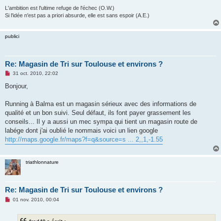
n
L'ambition est l'ultime refuge de l'échec (O.W.)
l
Si l'idée n'est pas a priori absurde, elle est sans espoir (A.E.)
u
publici
Re: Magasin de Tri sur Toulouse et environs ?
M
31 oct. 2010, 22:02
e
s
Bonjour,
s
a
g
Running à Balma est un magasin sérieux avec des informations de
e
qualité et un bon suivi. Seul défaut, ils font payer grassement les
n
o
conseils... Il y a aussi un mec sympa qui tient un magasin route de
n
labége dont j'ai oublié le nommais voici un lien google
l
u
http://maps.google.fr/maps?f=q&source=s ... 2,,1,-1.55
triathlonnature
Re: Magasin de Tri sur Toulouse et environs ?
M
01 nov. 2010, 00:04
e
s
s