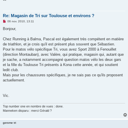
Re: Magasin de Tri sur Toulouse et environs ?
M
06 nov. 2010, 13:11
e
s
Bonjour,
s
a
g
Chez Running à Balma, Pascal est également très compétent en matière
e
de triathlon, et je crois qu'il est présent plus souvent que Sébastien.
n
o
Pour le matos vélo spécifique Tri, vous avez Sport 2000 à Fenouillet
n
(direction Montauban), avec Valère, qui pratique, magasin qui, autant que
l
u
je sache, a notamment accompagné question matos vélo les deux gars
et la fille du Toulouse Tri présents à Kona cette année, et qui soutient
ledit club.
Mais pour les chaussures spécifiques, je ne sais pas ce qu'ils proposent
actuellement.
Vic.
Top number one en nombre de vues : done.
Manneken disparu : merci Gérald ?
gerome tri