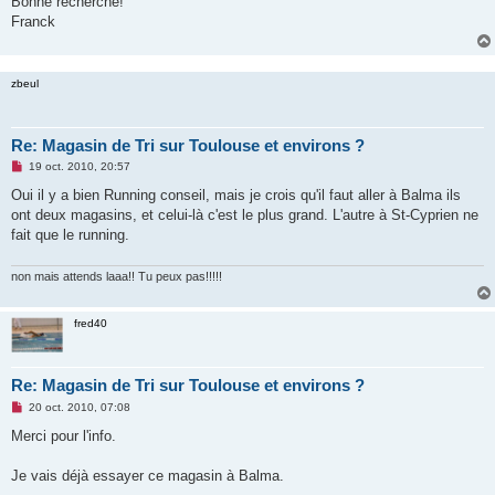
Bonne recherche!
n
Franck
l
u
zbeul
Re: Magasin de Tri sur Toulouse et environs ?
M
19 oct. 2010, 20:57
e
s
Oui il y a bien Running conseil, mais je crois qu'il faut aller à Balma ils
s
ont deux magasins, et celui-là c'est le plus grand. L'autre à St-Cyprien ne
a
g
fait que le running.
e
n
o
non mais attends laaa!! Tu peux pas!!!!!
n
l
u
fred40
Re: Magasin de Tri sur Toulouse et environs ?
M
20 oct. 2010, 07:08
e
s
Merci pour l'info.
s
a
g
Je vais déjà essayer ce magasin à Balma.
e