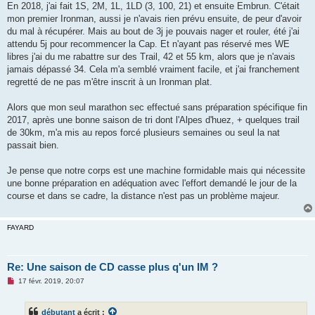
g
En 2018, j'ai fait 1S, 2M, 1L, 1LD (3, 100, 21) et ensuite Embrun. C'était
e
mon premier Ironman, aussi je n'avais rien prévu ensuite, de peur d'avoir
n
o
du mal à récupérer. Mais au bout de 3j je pouvais nager et rouler, été j'ai
n
attendu 5j pour recommencer la Cap. Et n'ayant pas réservé mes WE
l
u
libres j'ai du me rabattre sur des Trail, 42 et 55 km, alors que je n'avais
jamais dépassé 34. Cela m'a semblé vraiment facile, et j'ai franchement
regretté de ne pas m'être inscrit à un Ironman plat.
Alors que mon seul marathon sec effectué sans préparation spécifique fin
2017, après une bonne saison de tri dont l'Alpes d'huez, + quelques trail
de 30km, m'a mis au repos forcé plusieurs semaines ou seul la nat
passait bien.
Je pense que notre corps est une machine formidable mais qui nécessite
une bonne préparation en adéquation avec l'effort demandé le jour de la
course et dans se cadre, la distance n'est pas un problème majeur.
FAYARD
Re: Une saison de CD casse plus q'un IM ?
M
17 févr. 2019, 20:07
e
s
s
débutant
a écrit :
a