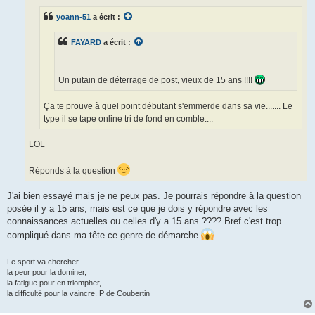
g
e
yoann-51
a écrit :
n
o
n
FAYARD
a écrit :
l
u
Un putain de déterrage de post, vieux de 15 ans !!!!
Ça te prouve à quel point débutant s'emmerde dans sa vie....... Le
type il se tape online tri de fond en comble....
LOL
Réponds à la question
J'ai bien essayé mais je ne peux pas. Je pourrais répondre à la question
posée il y a 15 ans, mais est ce que je dois y répondre avec les
connaissances actuelles ou celles d'y a 15 ans ???? Bref c'est trop
compliqué dans ma tête ce genre de démarche
Le sport va chercher
la peur pour la dominer,
la fatigue pour en triompher,
la difficulté pour la vaincre. P de Coubertin