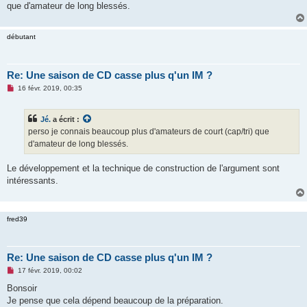
que d'amateur de long blessés.
n
o
n
l
débutant
u
Re: Une saison de CD casse plus q'un IM ?
M
16 févr. 2019, 00:35
e
s
s
Jé.
a écrit :
a
g
perso je connais beaucoup plus d'amateurs de court (cap/tri) que
e
d'amateur de long blessés.
n
o
n
Le développement et la technique de construction de l'argument sont
l
u
intéressants.
fred39
Re: Une saison de CD casse plus q'un IM ?
M
17 févr. 2019, 00:02
e
s
Bonsoir
s
Je pense que cela dépend beaucoup de la préparation.
a