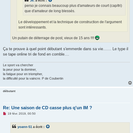
Jé.
a écrit :
l
u
perso je connais beaucoup plus d'amateurs de court (cap/tri)
que d'amateur de long blessés.
Le développement et la technique de construction de l'argument
sont intéressants.
Un putain de déterrage de post, vieux de 15 ans !!!!
Ça te prouve à quel point débutant s'emmerde dans sa vie....... Le type il
se tape online tri de fond en comble....
Le sport va chercher
la peur pour la dominer,
la fatigue pour en triompher,
la difficulté pour la vaincre. P de Coubertin
débutant
Re: Une saison de CD casse plus q'un IM ?
M
19 févr. 2019, 00:50
e
s
s
yoann-51
a écrit :
a
g