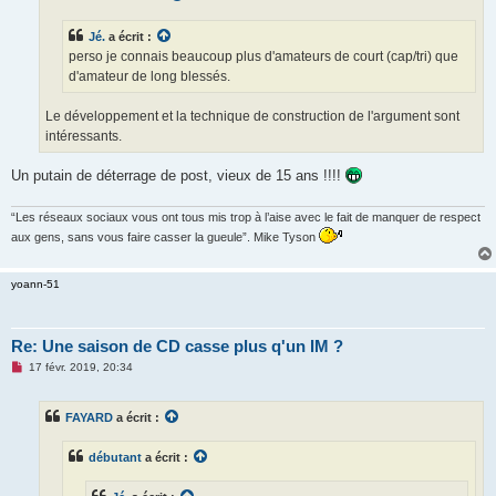
g
e
Jé.
a écrit :
n
o
perso je connais beaucoup plus d'amateurs de court (cap/tri) que
n
d'amateur de long blessés.
l
u
Le développement et la technique de construction de l'argument sont
intéressants.
Un putain de déterrage de post, vieux de 15 ans !!!!
“Les réseaux sociaux vous ont tous mis trop à l’aise avec le fait de manquer de respect
aux gens, sans vous faire casser la gueule”. Mike Tyson
yoann-51
Re: Une saison de CD casse plus q'un IM ?
M
17 févr. 2019, 20:34
e
s
s
FAYARD
a écrit :
a
g
e
débutant
a écrit :
n
o
n