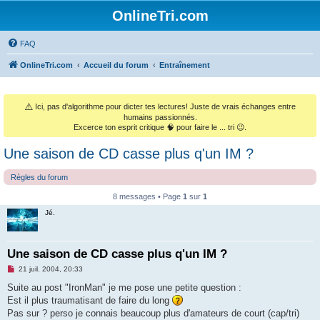
OnlineTri.com
FAQ
OnlineTri.com
Accueil du forum
Entraînement
⚠️
Ici, pas d'algorithme pour dicter tes lectures! Juste de vrais échanges entre
humains passionnés.
Excerce ton esprit critique 🧠 pour faire le ... tri 😉.
Une saison de CD casse plus q'un IM ?
Règles du forum
8 messages • Page
1
sur
1
Jé.
Une saison de CD casse plus q'un IM ?
M
21 juil. 2004, 20:33
e
s
Suite au post "IronMan" je me pose une petite question :
s
Est il plus traumatisant de faire du long
a
g
Pas sur ? perso je connais beaucoup plus d'amateurs de court (cap/tri)
e