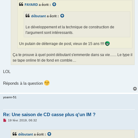
e
FAYARD
a écrit :
n
o
n
débutant
a écrit :
l
u
Le développement et la technique de construction de
l'argument sont intéressants.
Un putain de déterrage de post, vieux de 15 ans !!!!
Ça te prouve à quel point débutant s'emmerde dans sa vie....... Le type il
se tape online tri de fond en comble....
LOL
Réponds à la question
yoann-51
Re: Une saison de CD casse plus q'un IM ?
M
19 févr. 2019, 06:32
e
s
s
débutant
a écrit :
a