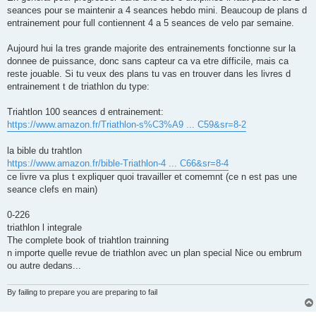
e
seances pour se maintenir a 4 seances hebdo mini. Beaucoup de plans d
n
o
entrainement pour full contiennent 4 a 5 seances de velo par semaine.
n
l
u
Aujourd hui la tres grande majorite des entrainements fonctionne sur la
donnee de puissance, donc sans capteur ca va etre difficile, mais ca
reste jouable. Si tu veux des plans tu vas en trouver dans les livres d
entrainement t de triathlon du type:
Triahtlon 100 seances d entrainement:
https://www.amazon.fr/Triathlon-s%C3%A9 ... C59&sr=8-2
la bible du trahtlon
https://www.amazon.fr/bible-Triathlon-4 ... C66&sr=8-4
ce livre va plus t expliquer quoi travailler et comemnt (ce n est pas une
seance clefs en main)
0-226
triathlon l integrale
The complete book of triahtlon trainning
n importe quelle revue de triathlon avec un plan special Nice ou embrum
ou autre dedans...
By failing to prepare you are preparing to fail