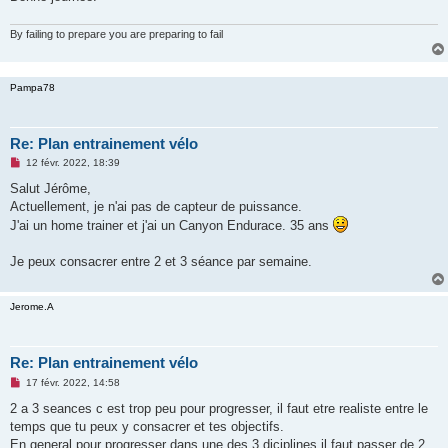
By failing to prepare you are preparing to fail
Pampa78
Re: Plan entrainement vélo
M
12 févr. 2022, 18:39
e
s
Salut Jérôme,
s
Actuellement, je n'ai pas de capteur de puissance.
a
g
J'ai un home trainer et j'ai un Canyon Endurace. 35 ans
e
n
o
Je peux consacrer entre 2 et 3 séance par semaine.
n
l
u
Jerome.A
Re: Plan entrainement vélo
M
17 févr. 2022, 14:58
e
s
2 a 3 seances c est trop peu pour progresser, il faut etre realiste entre le
s
temps que tu peux y consacrer et tes objectifs.
a
g
En general pour progresser dans une des 3 diciplines il faut passer de 2