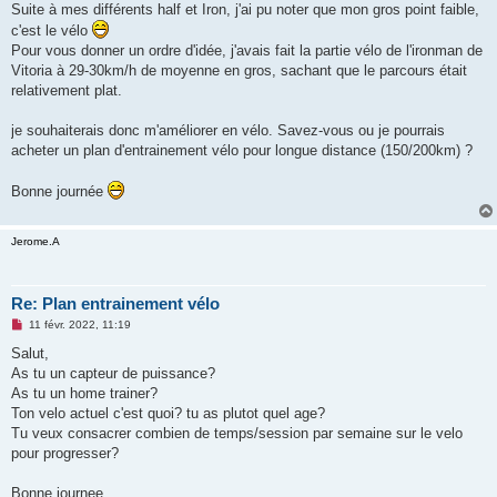
Suite à mes différents half et Iron, j'ai pu noter que mon gros point faible,
n
o
c'est le vélo
n
Pour vous donner un ordre d'idée, j'avais fait la partie vélo de l'ironman de
l
u
Vitoria à 29-30km/h de moyenne en gros, sachant que le parcours était
relativement plat.
je souhaiterais donc m'améliorer en vélo. Savez-vous ou je pourrais
acheter un plan d'entrainement vélo pour longue distance (150/200km) ?
Bonne journée
Jerome.A
Re: Plan entrainement vélo
M
11 févr. 2022, 11:19
e
s
Salut,
s
As tu un capteur de puissance?
a
g
As tu un home trainer?
e
Ton velo actuel c'est quoi? tu as plutot quel age?
n
o
Tu veux consacrer combien de temps/session par semaine sur le velo
n
pour progresser?
l
u
Bonne journee.