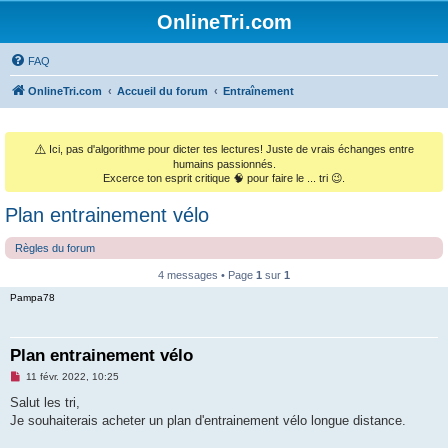
OnlineTri.com
FAQ
OnlineTri.com
Accueil du forum
Entraînement
⚠️
Ici, pas d'algorithme pour dicter tes lectures! Juste de vrais échanges entre
humains passionnés.
Excerce ton esprit critique 🧠 pour faire le ... tri 😉.
Plan entrainement vélo
Règles du forum
4 messages • Page
1
sur
1
Pampa78
Plan entrainement vélo
M
11 févr. 2022, 10:25
e
s
Salut les tri,
s
Je souhaiterais acheter un plan d'entrainement vélo longue distance.
a
g
e