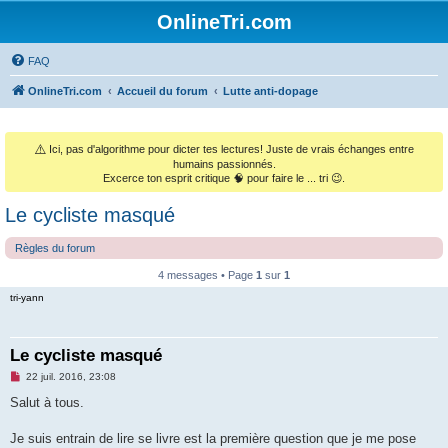
OnlineTri.com
FAQ
OnlineTri.com
Accueil du forum
Lutte anti-dopage
⚠️
Ici, pas d'algorithme pour dicter tes lectures! Juste de vrais échanges entre
humains passionnés.
Excerce ton esprit critique 🧠 pour faire le ... tri 😉.
Le cycliste masqué
Règles du forum
4 messages • Page
1
sur
1
tri-yann
Le cycliste masqué
M
22 juil. 2016, 23:08
e
s
Salut à tous.
s
a
g
Je suis entrain de lire se livre est la première question que je me pose
e