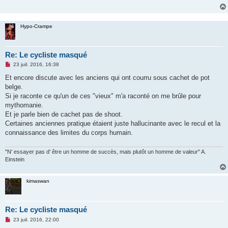
g
e
n
o
Hypo-Crampe
n
l
u
Re: Le cycliste masqué
M
23 juil. 2016, 16:38
e
s
Et encore discute avec les anciens qui ont courru sous cachet de pot
s
belge.
a
g
Si je raconte ce qu'un de ces "vieux" m'a raconté on me brûle pour
e
mythomanie.
n
o
Et je parle bien de cachet pas de shoot.
n
Certaines anciennes pratique étaient juste hallucinante avec le recul et la
l
u
connaissance des limites du corps humain.
"N' essayer pas d' être un homme de succès, mais plutôt un homme de valeur" A.
Einstein
kimaswan
Re: Le cycliste masqué
M
23 juil. 2016, 22:00
e