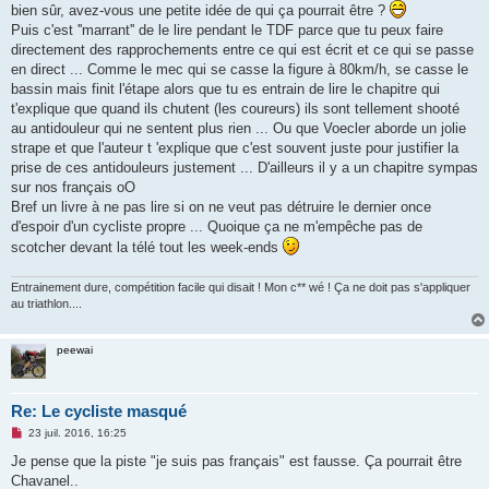
bien sûr, avez-vous une petite idée de qui ça pourrait être ?
n
o
Puis c'est ''marrant'' de le lire pendant le TDF parce que tu peux faire
n
directement des rapprochements entre ce qui est écrit et ce qui se passe
l
u
en direct ... Comme le mec qui se casse la figure à 80km/h, se casse le
bassin mais finit l'étape alors que tu es entrain de lire le chapitre qui
t'explique que quand ils chutent (les coureurs) ils sont tellement shooté
au antidouleur qui ne sentent plus rien ... Ou que Voecler aborde un jolie
strape et que l'auteur t 'explique que c'est souvent juste pour justifier la
prise de ces antidouleurs justement ... D'ailleurs il y a un chapitre sympas
sur nos français oO
Bref un livre à ne pas lire si on ne veut pas détruire le dernier once
d'espoir d'un cycliste propre ... Quoique ça ne m'empêche pas de
scotcher devant la télé tout les week-ends
Entrainement dure, compétition facile qui disait ! Mon c** wé ! Ça ne doit pas s'appliquer
au triathlon....
peewai
Re: Le cycliste masqué
M
23 juil. 2016, 16:25
e
s
Je pense que la piste "je suis pas français" est fausse. Ça pourrait être
s
Chavanel..
a