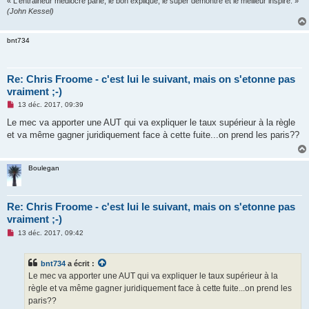
« L'entraineur médiocre parle, le bon explique, le super démontre et le meilleur inspire. »
o
(John Kessel)
n
l
u
bnt734
Re: Chris Froome - c'est lui le suivant, mais on s'etonne pas
vraiment ;-)
M
13 déc. 2017, 09:39
e
s
Le mec va apporter une AUT qui va expliquer le taux supérieur à la règle
s
et va même gagner juridiquement face à cette fuite...on prend les paris??
a
g
e
n
Boulegan
o
n
l
u
Re: Chris Froome - c'est lui le suivant, mais on s'etonne pas
vraiment ;-)
M
13 déc. 2017, 09:42
e
s
s
bnt734
a écrit :
a
g
Le mec va apporter une AUT qui va expliquer le taux supérieur à la
e
règle et va même gagner juridiquement face à cette fuite...on prend les
n
o
paris??
n