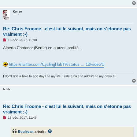
Kenzo
Re: Chris Froome - c'est lui le suivant, mais on s'etonne pas
vraiment ;-)
M
13 déc. 2017, 10:58
e
s
Alberto Contador (Bertie) en a aussi profité...
s
a
g
e
https://twitter.com/CyclingHubTV/status ... 12/video/1
n
o
n
I don't ride a bike to add days to my life. I ride a bike to add life to my days !!!
l
u
le fils
Re: Chris Froome - c'est lui le suivant, mais on s'etonne pas
vraiment ;-)
M
13 déc. 2017, 11:46
e
s
s
Boulegan
a écrit :
a
g