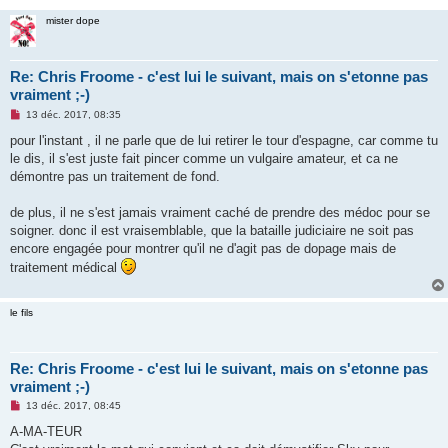
mister dope
Re: Chris Froome - c'est lui le suivant, mais on s'etonne pas
vraiment ;-)
M
13 déc. 2017, 08:35
e
s
pour l'instant , il ne parle que de lui retirer le tour d'espagne, car comme tu
s
le dis, il s'est juste fait pincer comme un vulgaire amateur, et ca ne
a
g
démontre pas un traitement de fond.
e
n
o
de plus, il ne s'est jamais vraiment caché de prendre des médoc pour se
n
soigner. donc il est vraisemblable, que la bataille judiciaire ne soit pas
l
u
encore engagée pour montrer qu'il ne d'agit pas de dopage mais de
traitement médical
le fils
Re: Chris Froome - c'est lui le suivant, mais on s'etonne pas
vraiment ;-)
M
13 déc. 2017, 08:45
e
s
A-MA-TEUR
s