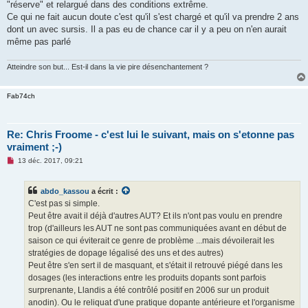
"réserve" et relargué dans des conditions extrême.
Ce qui ne fait aucun doute c'est qu'il s'est chargé et qu'il va prendre 2 ans
dont un avec sursis. Il a pas eu de chance car il y a peu on n'en aurait
même pas parlé
Atteindre son but... Est-il dans la vie pire désenchantement ?
Fab74ch
Re: Chris Froome - c'est lui le suivant, mais on s'etonne pas
vraiment ;-)
M
13 déc. 2017, 09:21
e
s
s
abdo_kassou
a écrit :
a
g
C'est pas si simple.
e
Peut être avait il déjà d'autres AUT? Et ils n'ont pas voulu en prendre
n
o
trop (d'ailleurs les AUT ne sont pas communiquées avant en début de
n
saison ce qui éviterait ce genre de problème ...mais dévoilerait les
l
u
stratégies de dopage légalisé des uns et des autres)
Peut être s'en sert il de masquant, et s'était il retrouvé piégé dans les
dosages (les interactions entre les produits dopants sont parfois
surprenante, Llandis a été contrôlé positif en 2006 sur un produit
anodin). Ou le reliquat d'une pratique dopante antérieure et l'organisme