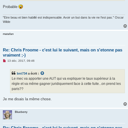
l
u
Probable
"Etre beau et bien habillé est indispensable. Avoir un but dans la vie ne l'est pas." Oscar
Wilde
matafan
Re: Chris Froome - c'est lui le suivant, mais on s'etonne pas
vraiment ;-)
M
13 déc. 2017, 09:46
e
s
s
bnt734
a écrit :
a
g
Le mec va apporter une AUT qui va expliquer le taux supérieur à la
e
règle et va même gagner juridiquement face à cette fuite...on prend les
n
o
paris??
n
l
u
Je me disais la même chose.
Blueberry
Re: Chris Froome - c'est lui le suivant, mais on s'etonne pas