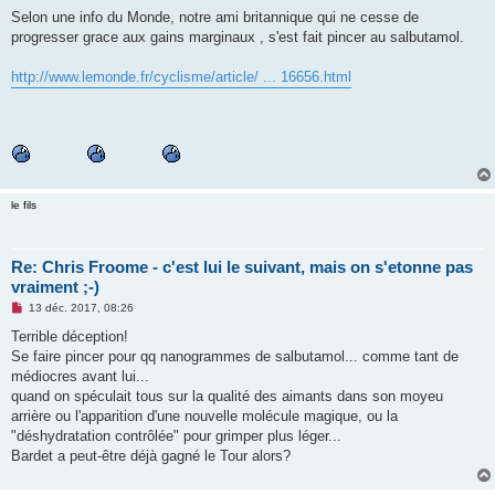
e
s
Selon une info du Monde, notre ami britannique qui ne cesse de
s
progresser grace aux gains marginaux , s'est fait pincer au salbutamol.
a
g
e
http://www.lemonde.fr/cyclisme/article/ ... 16656.html
n
o
n
l
u
le fils
Re: Chris Froome - c'est lui le suivant, mais on s'etonne pas
vraiment ;-)
M
13 déc. 2017, 08:26
e
s
Terrible déception!
s
Se faire pincer pour qq nanogrammes de salbutamol... comme tant de
a
g
médiocres avant lui...
e
quand on spéculait tous sur la qualité des aimants dans son moyeu
n
o
arrière ou l'apparition d'une nouvelle molécule magique, ou la
n
"déshydratation contrôlée" pour grimper plus léger...
l
u
Bardet a peut-être déjà gagné le Tour alors?