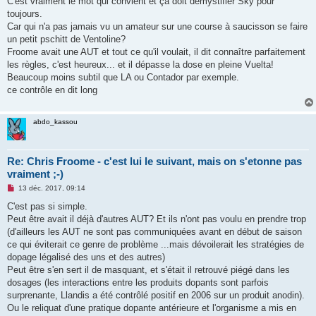
C'est vraiment le mot qui convient et ça doit démystifier Sky pour
a
g
toujours.
e
Car qui n'a pas jamais vu un amateur sur une course à saucisson se faire
n
o
un petit pschitt de Ventoline?
n
Froome avait une AUT et tout ce qu'il voulait, il dit connaître parfaitement
l
u
les règles, c'est heureux... et il dépasse la dose en pleine Vuelta!
Beaucoup moins subtil que LA ou Contador par exemple.
ce contrôle en dit long
abdo_kassou
Re: Chris Froome - c'est lui le suivant, mais on s'etonne pas
vraiment ;-)
M
13 déc. 2017, 09:14
e
s
C'est pas si simple.
s
Peut être avait il déjà d'autres AUT? Et ils n'ont pas voulu en prendre trop
a
g
(d'ailleurs les AUT ne sont pas communiquées avant en début de saison
e
ce qui éviterait ce genre de problème ...mais dévoilerait les stratégies de
n
o
dopage légalisé des uns et des autres)
n
Peut être s'en sert il de masquant, et s'était il retrouvé piégé dans les
l
u
dosages (les interactions entre les produits dopants sont parfois
surprenante, Llandis a été contrôlé positif en 2006 sur un produit anodin).
Ou le reliquat d'une pratique dopante antérieure et l'organisme a mis en