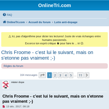
OnlineTri.com
FAQ
OnlineTri.com
Accueil du forum
Lutte anti-dopage
⚠️
Ici, pas d'algorithme pour dicter tes lectures! Juste de vrais échanges entre
humains passionnés.
Excerce ton esprit critique 🧠 pour faire le ... tri 😉.
Chris Froome - c'est lui le suivant, mais on
s'etonne pas vraiment ;-)
Règles du forum
Page
1
sur
11
1
2
3
4
5
11
Suivant
164 messages
…
mister dope
Chris Froome - c'est lui le suivant, mais on s'etonne
pas vraiment ;-)
M
13 déc. 2017, 08:18