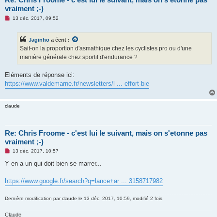
vraiment ;-)
M
13 déc. 2017, 09:52
e
s
s
Jaginho
a écrit :
a
g
Sait-on la proportion d'asmathique chez les cyclistes pro ou d'une
e
manière générale chez sportif d'endurance ?
n
o
n
Eléments de réponse ici:
l
u
https://www.valdemarne.fr/newsletters/l ... effort-bie
claude
Re: Chris Froome - c'est lui le suivant, mais on s'etonne pas
vraiment ;-)
M
13 déc. 2017, 10:57
e
s
Y en a un qui doit bien se marrer...
s
a
g
https://www.google.fr/search?q=lance+ar ... 3158717982
e
n
o
Dernière modification par
claude
le 13 déc. 2017, 10:59, modifié 2 fois.
n
l
Claude
u