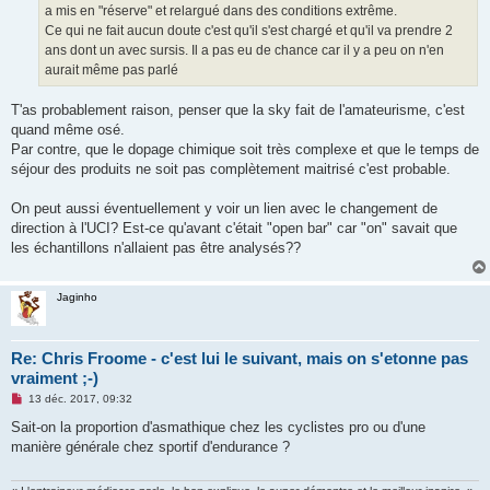
a mis en "réserve" et relargué dans des conditions extrême.
Ce qui ne fait aucun doute c'est qu'il s'est chargé et qu'il va prendre 2
ans dont un avec sursis. Il a pas eu de chance car il y a peu on n'en
aurait même pas parlé
T'as probablement raison, penser que la sky fait de l'amateurisme, c'est
quand même osé.
Par contre, que le dopage chimique soit très complexe et que le temps de
séjour des produits ne soit pas complètement maitrisé c'est probable.
On peut aussi éventuellement y voir un lien avec le changement de
direction à l'UCI? Est-ce qu'avant c'était "open bar" car "on" savait que
les échantillons n'allaient pas être analysés??
Jaginho
Re: Chris Froome - c'est lui le suivant, mais on s'etonne pas
vraiment ;-)
M
13 déc. 2017, 09:32
e
s
Sait-on la proportion d'asmathique chez les cyclistes pro ou d'une
s
manière générale chez sportif d'endurance ?
a
g
e
n