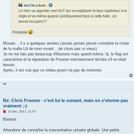
e
bnt734
a écrit :
n
o
Le mec va apporter une AUT qui va expliquer le taux supérieur à la
n
règle et va même gagner juridiquement face à cette fuite...on
l
u
prend les paris??
Probable
Mouais... il y a quelques années j'aurais jamais pensé connaître la chute
de la mafia LA de mon vivant... (et chuis pas si vieux).
Je ne me fais pas beaucoup d'illusions mais quand même, là, le flag est
caractérisé et la réputation de Froome méchamment tâchée s'il en était
besoin.
Après, il est vrai que ce milieu pourri n'a pas de mémoire.
vic
Re: Chris Froome - c'est lui le suivant, mais on s'etonne pas
vraiment ;-)
M
13 déc. 2017, 11:57
e
s
Bonjour,
s
a
g
Attendons de connaître la concentration urinaire globale. Une petite
e